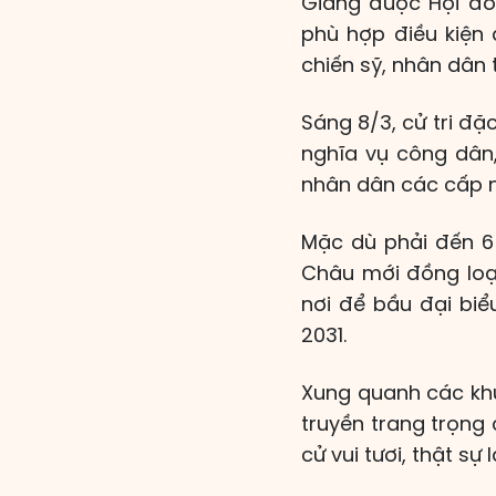
Giang được Hội đ
phù hợp điều kiện 
chiến sỹ, nhân dân 
Sáng 8/3, cử tri đặ
nghĩa vụ công dân,
nhân dân các cấp n
Mặc dù phải đến 6
Châu mới đồng loạt
nơi để bầu đại bi
2031.
Xung quanh các khu
truyền trang trọng 
cử vui tươi, thật sự