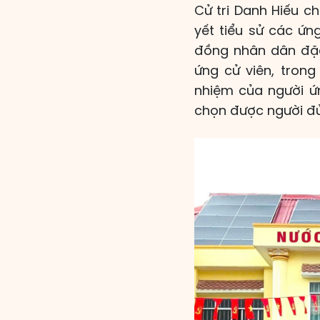
Cử tri Danh Hiếu c
yết tiểu sử các ứn
đồng nhân dân đặc 
ứng cử viên, trong
nhiệm của người ứn
chọn được người đủ 