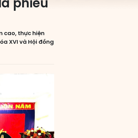
lá phiếu
m cao, thực hiện
hóa XVI và Hội đồng