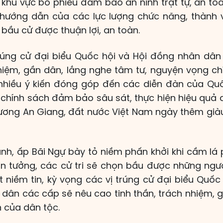
 khu vực bỏ phiếu đảm bảo an ninh trật tự, an toà
, hướng dẫn của các lực lượng chức năng, thành 
 bầu cử được thuận lợi, an toàn.
rúng cử đại biểu Quốc hội và Hội đồng nhân dân
hiệm, gần dân, lắng nghe tâm tư, nguyện vọng c
 nhiều ý kiến đóng góp đến các diễn đàn của Qu
, chính sách đảm bảo sâu sát, thực hiện hiệu quả 
hương An Giang, đất nước Việt Nam ngày thêm giàu
ành, ấp Bãi Ngự bày tỏ niềm phấn khởi khi cầm lá 
tin tưởng, các cử tri sẽ chọn bầu được những ngườ
 niềm tin, kỳ vọng các vị trúng cử đại biểu Quốc
 dân các cấp sẽ nêu cao tinh thần, trách nhiệm,
n của dân tộc.