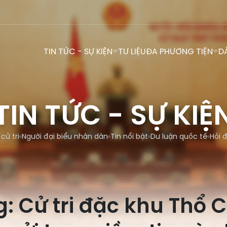
TIN TỨC - SỰ KIỆN
TƯ LIỆU
ĐA PHƯƠNG TIỆN
D
TIN TỨC - SỰ KIỆ
 cử tri
Người đại biểu nhân dân
Tin nổi bật
Dư luận quốc tế
Hỏi 
: Cử tri đặc khu Thổ