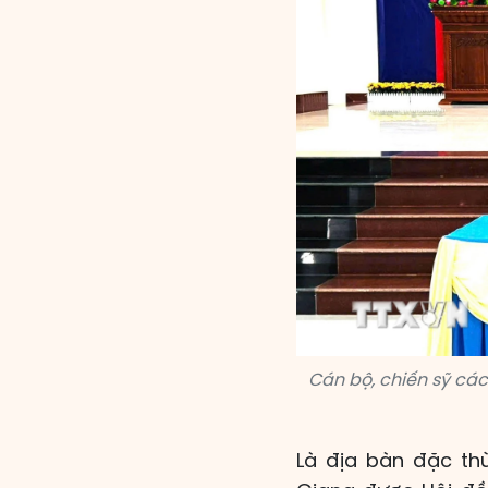
Cán bộ, chiến sỹ cá
Là địa bàn đặc th