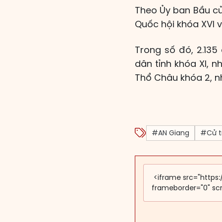
Theo Ủy ban Bầu cử
Quốc hội khóa XVI 
Trong số đó, 2.135
dân tỉnh khóa XI, n
Thổ Châu khóa 2, nh
#AN Giang
#Cử tr