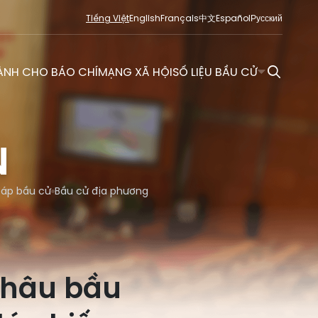
Tiếng Việt
English
Français
中文
Español
Русский
ÀNH CHO BÁO CHÍ
MẠNG XÃ HỘI
SỐ LIỆU BẦU CỬ
N
đáp bầu cử
Bầu cử địa phương
 Châu bầu