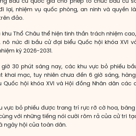
ồng Bầu cử quốc gia cho phép tổ chức bầu cử
đi lại, nhiệm vụ quốc phòng, an ninh và quyền 
trên đảo.
c khu Thổ Châu thể hiện tinh thần trách nhiệm cao
 nô nức đi bầu cử đại biểu Quốc hội khóa XVI v
hiệm kỳ 2026-2031.
 giờ 30 phút sáng nay, các khu vực bỏ phiếu bầ
 khai mạc, tuy nhiên chưa đến 6 giờ sáng, hàng
ểu Quốc hội khóa XVI và Hội đồng Nhân dân các 
 vực bỏ phiếu được trang trí rực rỡ cờ hoa, băng 
cùng với những tiếng nói cười rôm rả của cử tri t
 là ngày hội của toàn dân.