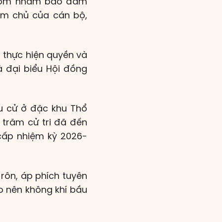
 sớm nhằm bảo đảm
làm chủ của cán bộ,
, thực hiện quyền và
à đại biểu Hội đồng
u cử ở đặc khu Thổ
 trăm cử tri đã đến
cấp nhiệm kỳ 2026-
rôn, áp phích tuyên
ạo nên không khí bầu