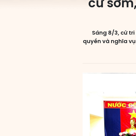
cử sớm,
Sáng 8/3, cử tr
quyền và nghĩa vụ 