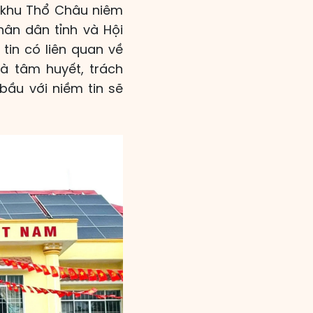
c khu Thổ Châu niêm
hân dân tỉnh và Hội
tin có liên quan về
và tâm huyết, trách
bầu với niềm tin sẽ