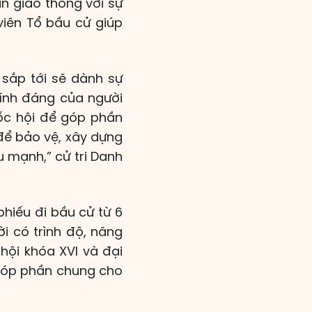
n giao thông với sự
viên Tổ bầu cử giúp
 sắp tới sẽ dành sự
hính đáng của người
ốc hội để góp phần
để bảo vệ, xây dựng
 mạnh,” cử tri Danh
phiếu đi bầu cử từ 6
i có trình độ, năng
 hội khóa XVI và đại
 góp phần chung cho