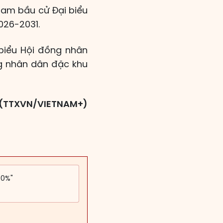
ham bầu cử Đại biểu
026-2031.
 biểu Hội đồng nhân
ồng nhân dân đặc khu
(TTXVN/VIETNAM+)