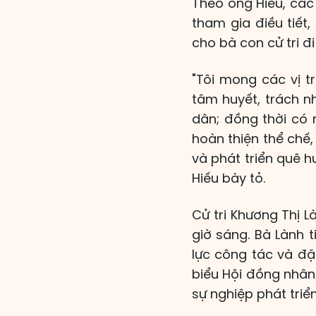
Theo ông Hiếu, các
tham gia điều tiết
cho bà con cử tri đi
"Tôi mong các vị t
tâm huyết, trách n
dân; đồng thời có
hoàn thiện thể chế
và phát triển quê 
Hiếu bày tỏ.
Cử tri Khương Thị L
giờ sáng. Bà Lành 
lực công tác và đặt
biểu Hội đồng nhân
sự nghiệp phát triể