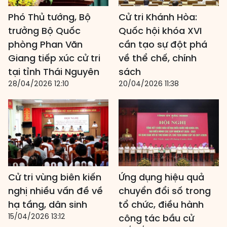
Phó Thủ tướng, Bộ
Cử tri Khánh Hòa:
trưởng Bộ Quốc
Quốc hội khóa XVI
phòng Phan Văn
cần tạo sự đột phá
Giang tiếp xúc cử tri
về thể chế, chính
tại tỉnh Thái Nguyên
sách
28/04/2026 12:10
20/04/2026 11:38
Cử tri vùng biên kiến
Ứng dụng hiệu quả
nghị nhiều vấn đề về
chuyển đổi số trong
hạ tầng, dân sinh
tổ chức, điều hành
15/04/2026 13:12
công tác bầu cử