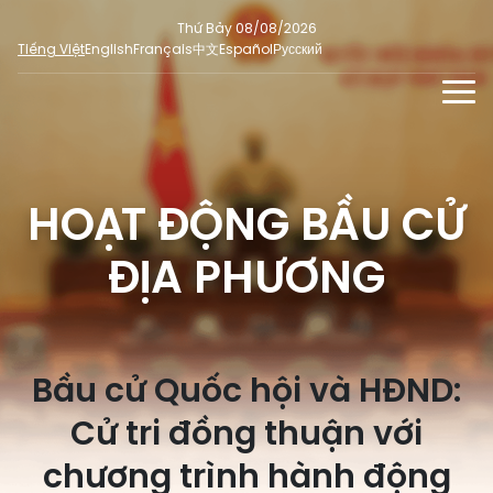
Thứ Bảy 08/08/2026
Tiếng Việt
English
Français
中文
Español
Русский
TIN TỨC - SỰ KIỆN
TƯ LIỆU
HOẠT ĐỘNG BẦU CỬ
Phỏng vấn - Nhận định
ĐA PHƯƠNG TIỆN
Ý kiến cử tri
ĐỊA PHƯƠNG
DÀNH CHO BÁO CHÍ
Người đại biểu nhân dân
Ảnh
MẠNG XÃ HỘI
SỐ LIỆU BẦU CỬ
Tin nổi bật
Video
Dư luận quốc tế
E-magazine
Bầu cử Quốc hội và HĐND:
Cử tri tham gia bầu cử
Hỏi đáp bầu cử
Infographic
Cử tri đồng thuận với
Tổng số đại biểu quốc hội
Bầu cử địa phương
chương trình hành động
Nữ đại biểu Quốc hội