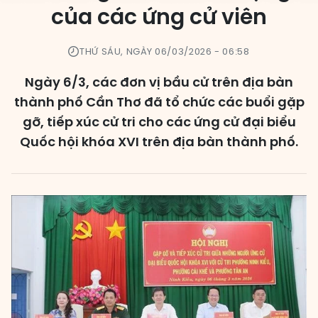
của các ứng cử viên
Các đơn vị bầu cử
HĐND cấp xã
THỨ SÁU, NGÀY 06/03/2026 - 06:58
HĐND cấp tỉnh, thành phố
Ngày 6/3, các đơn vị bầu cử trên địa bàn
thành phố Cần Thơ đã tổ chức các buổi gặp
gỡ, tiếp xúc cử tri cho các ứng cử đại biểu
Quốc hội khóa XVI trên địa bàn thành phố.