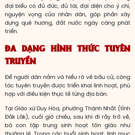
đại biểu có đủ đức, đủ tài, đại diện cho ý chí,
nguyện vọng của nhân dân, góp phần xây
dựng quê hương, đất nước ngày càng phát
triển.
ĐA DẠNG HÌNH THỨC TUYÊN
TRUYỀN
Để người dân nắm và hiểu rõ về bầu cử, công
tác tuyên truyền được triển khai linh hoạt, phù
hợp với điều kiện thực tế từng địa bàn.
Tại Giáo xứ Duy Hòa, phường Thành Nhất (tỉnh
Đắk Lắk), cuối giờ chiều, sau khi đi rẫy trở về,
bà con tập trung sinh hoạt tôn giáo như
thường lệ. Trong các buổi sinh hoạt, linh mục