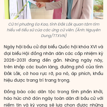
Cử tri phường Ea Kao, tỉnh Đắk Lắk quan tâm tìm
hiểu về tiểu sử của các ứng cử viên. (Ảnh: Nguyên
Dung/TTXVN)
Ngày hội bầu cử đại biểu Quốc hội khóa XVI và
đại biểu Hội đồng nhân dân các cấp nhiệm kỳ
2026-2031 đang đến gần. Những ngày này,
trên khắp các buôn làng, đường phố của tỉnh
Đắk Lắk, cờ hoa rực rỡ, pa nô, áp phích, khẩu
hiệu được trang trí trang trọng.
Đồng bào các dân tộc trong tỉnh phấn khởi,
háo hức chờ đón ngày toàn dân đi bầu cử với
niềm tin và kỳ vọng sẽ lựa chọn được những