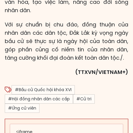
văn hóa, tạo việc làm, nâng cao đời sống
nhân dân.
Với sự chuẩn bị chu đáo, đồng thuận của
nhân dân các dân tộc, Đắk Lắk kỳ vọng ngày
bầu cử sẽ thực sự là ngày hội của toàn dân,
góp phần củng cố niềm tin của nhân dân,
tăng cường khối đại đoàn kết toàn dân tộc./.
(TTXVN/VIETNAM+)
#Bầu cử Quốc hội khóa XVI
#Hội đồng nhân dân các cấp
#Cử tri
#Ứng cử viên