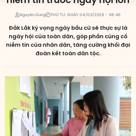
niềm tin trước ngày hội lớn
Các đơn vị bầu cử
Nguyên Dung
THỨ TƯ, NGÀY 04/03/2026 - 08:45
HĐND cấp xã
Đắk Lắk kỳ vọng ngày bầu cử sẽ thực sự là
HĐND cấp tỉnh, thành phố
ngày hội của toàn dân, góp phần củng cố
niềm tin của nhân dân, tăng cường khối đại
đoàn kết toàn dân tộc.