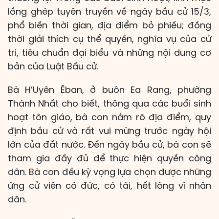
lồng ghép tuyên truyền về ngày bầu cử 15/3,
phổ biến thời gian, địa điểm bỏ phiếu; đồng
thời giải thích cụ thể quyền, nghĩa vụ của cử
tri, tiêu chuẩn đại biểu và những nội dung cơ
bản của Luật Bầu cử.
Bà H’Uyên Êban, ở buôn Ea Rang, phường
Thành Nhất cho biết, thông qua các buổi sinh
hoạt tôn giáo, bà con nắm rõ địa điểm, quy
định bầu cử và rất vui mừng trước ngày hội
lớn của đất nước. Đến ngày bầu cử, bà con sẽ
tham gia đầy đủ để thực hiện quyền công
dân. Bà con đều kỳ vọng lựa chọn được những
ứng cử viên có đức, có tài, hết lòng vì nhân
dân.