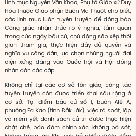
Linh mục Nguyễn Văn Khoa, Phụ tá Giáo xứ Duy
Hòa thuộc Giáo phận Buôn Ma Thuột cho biết,
các linh mục luôn tuyên truyền để đồng bào
Công giáo nhận thức rõ ý nghĩa, tầm quan
trọng của ngày bầu cử, chủ động sắp xếp thời
gian tham gia, thực hiện đầy đủ quyền và
nghĩa vụ công dân, lựa chọn những người đại
diện xứng đáng vào Quốc hội và Hội đồng
nhân dân các cấp.
Không chỉ tại các cơ sở tôn giáo, công tác
tuyên truyền còn được triển khai sâu rộng ở
cơ sở. Tại điểm bầu cử số 1, buôn Alê A,
phường Ea Kao (tỉnh Đắk Lắk), việc rà soát, lập
và niêm yết danh sách cử tri được thực hiện
chặt chẽ, bảo đảm chính xác, không bỏ sót,
không trùng lặp. Khu vực bỏ phiếu được kiểm