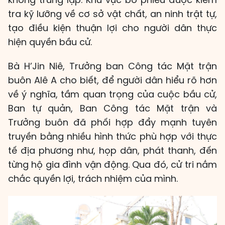
tra kỹ lưỡng về cơ sở vật chất, an ninh trật tự,
tạo điều kiện thuận lợi cho người dân thực
hiện quyền bầu cử.
Bà H’Jin Niê, Trưởng ban Công tác Mặt trận
buôn Alê A cho biết, để người dân hiểu rõ hơn
về ý nghĩa, tầm quan trọng của cuộc bầu cử,
Ban tự quản, Ban Công tác Mặt trận và
Trưởng buôn đã phối hợp đẩy mạnh tuyên
truyền bằng nhiều hình thức phù hợp với thực
tế địa phương như, họp dân, phát thanh, đến
từng hộ gia đình vận động. Qua đó, cử tri nắm
chắc quyền lợi, trách nhiệm của mình.