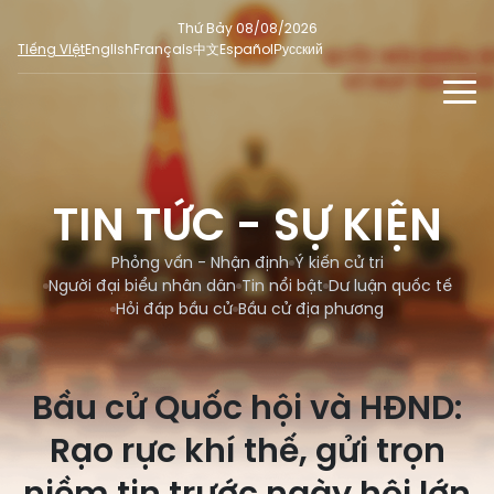
Thứ Bảy 08/08/2026
Tiếng Việt
English
Français
中文
Español
Русский
TIN TỨC - SỰ KIỆN
TƯ LIỆU
TIN TỨC - SỰ KIỆN
Phỏng vấn - Nhận định
ĐA PHƯƠNG TIỆN
Ý kiến cử tri
Phỏng vấn - Nhận định
Ý kiến cử tri
DÀNH CHO BÁO CHÍ
Người đại biểu nhân dân
Tin nổi bật
Dư luận quốc tế
Người đại biểu nhân dân
Ảnh
MẠNG XÃ HỘI
Hỏi đáp bầu cử
Bầu cử địa phương
SỐ LIỆU BẦU CỬ
Tin nổi bật
Video
Dư luận quốc tế
E-magazine
Bầu cử Quốc hội và HĐND:
Cử tri tham gia bầu cử
Hỏi đáp bầu cử
Infographic
Rạo rực khí thế, gửi trọn
Tổng số đại biểu quốc hội
Bầu cử địa phương
Nữ đại biểu Quốc hội