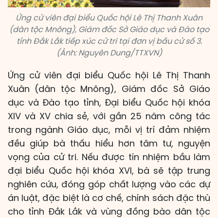
Ứng cử viên đại biểu Quốc hội Lê Thị Thanh Xuân
(dân tộc Mnông), Giám đốc Sở Giáo dục và Đào tạo
tỉnh Đắk Lắk tiếp xúc cử tri tại đơn vị bầu cử số 3.
(Ảnh: Nguyên Dung/TTXVN)
Ứng cử viên đại biểu Quốc hội Lê Thị Thanh
Xuân (dân tộc Mnông), Giám đốc Sở Giáo
dục và Đào tạo tỉnh, Đại biểu Quốc hội khóa
XIV và XV chia sẻ, với gần 25 năm công tác
trong ngành Giáo dục, mỗi vị trí đảm nhiệm
đều giúp bà thấu hiểu hơn tâm tư, nguyện
vọng của cử tri. Nếu được tín nhiệm bầu làm
đại biểu Quốc hội khóa XVI, bà sẽ tập trung
nghiên cứu, đóng góp chất lượng vào các dự
án luật, đặc biệt là cơ chế, chính sách đặc thù
cho tỉnh Đắk Lắk và vùng đồng bào dân tộc