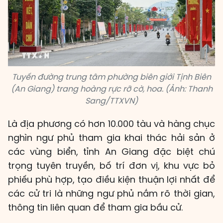
Tuyến đường trung tâm phường biên giới Tịnh Biên
(An Giang) trang hoàng rực rỡ cờ, hoa. (Ảnh: Thanh
Sang/TTXVN)
Là địa phương có hơn 10.000 tàu và hàng chục
nghìn ngư phủ tham gia khai thác hải sản ở
các vùng biển, tỉnh An Giang đặc biệt chú
trọng tuyên truyền, bố trí đơn vị, khu vực bỏ
phiếu phù hợp, tạo điều kiện thuận lợi nhất để
các cử tri là những ngư phủ nắm rõ thời gian,
thông tin liên quan để tham gia bầu cử.