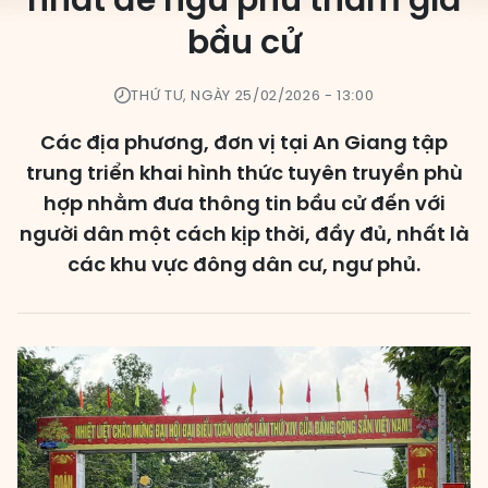
nhất để ngư phủ tham gia
bầu cử
Các đơn vị bầu cử
HĐND cấp xã
THỨ TƯ, NGÀY 25/02/2026 - 13:00
HĐND cấp tỉnh, thành phố
Các địa phương, đơn vị tại An Giang tập
trung triển khai hình thức tuyên truyền phù
hợp nhằm đưa thông tin bầu cử đến với
người dân một cách kịp thời, đầy đủ, nhất là
các khu vực đông dân cư, ngư phủ.