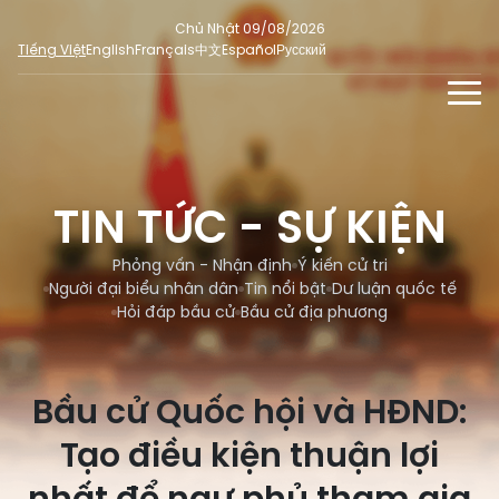
Chủ Nhật 09/08/2026
Tiếng Việt
English
Français
中文
Español
Русский
TIN TỨC - SỰ KIỆN
TƯ LIỆU
TIN TỨC - SỰ KIỆN
Phỏng vấn - Nhận định
ĐA PHƯƠNG TIỆN
Ý kiến cử tri
Phỏng vấn - Nhận định
Ý kiến cử tri
DÀNH CHO BÁO CHÍ
Người đại biểu nhân dân
Tin nổi bật
Dư luận quốc tế
Người đại biểu nhân dân
Ảnh
MẠNG XÃ HỘI
Hỏi đáp bầu cử
Bầu cử địa phương
SỐ LIỆU BẦU CỬ
Tin nổi bật
Video
Dư luận quốc tế
E-magazine
Bầu cử Quốc hội và HĐND:
Cử tri tham gia bầu cử
Hỏi đáp bầu cử
Infographic
Tạo điều kiện thuận lợi
Tổng số đại biểu quốc hội
Bầu cử địa phương
Nữ đại biểu Quốc hội