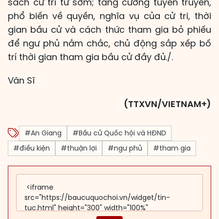
sách cử tri từ sớm; tăng cường tuyên truyền,
phổ biến về quyền, nghĩa vụ của cử tri, thời
gian bầu cử và cách thức tham gia bỏ phiếu
để ngư phủ nắm chắc, chủ động sắp xếp bố
trí thời gian tham gia bầu cử đầy đủ./.
Văn Sĩ
(TTXVN/VIETNAM+)
#An Giang
#Bầu cử Quốc hội và HĐND
#điều kiện
#thuận lợi
#ngư phủ
#tham gia