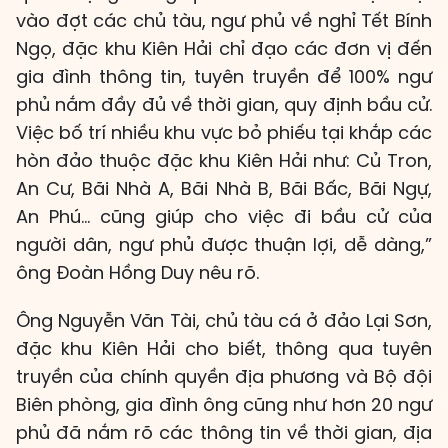
vào đợt các chủ tàu, ngư phủ về nghỉ Tết Bính
Ngọ, đặc khu Kiên Hải chỉ đạo các đơn vị đến
gia đình thông tin, tuyên truyền để 100% ngư
phủ nắm đầy đủ về thời gian, quy định bầu cử.
Việc bố trí nhiều khu vực bỏ phiếu tại khắp các
hòn đảo thuộc đặc khu Kiên Hải như: Củ Tron,
An Cư, Bãi Nhà A, Bãi Nhà B, Bãi Bấc, Bãi Ngự,
An Phú… cũng giúp cho việc đi bầu cử của
người dân, ngư phủ được thuận lợi, dễ dàng,”
ông Đoàn Hồng Duy nêu rõ.
Ông Nguyễn Văn Tài, chủ tàu cá ở đảo Lại Sơn,
đặc khu Kiên Hải cho biết, thông qua tuyên
truyền của chính quyền địa phương và Bộ đội
Biên phòng, gia đình ông cũng như hơn 20 ngư
phủ đã nắm rõ các thông tin về thời gian, địa