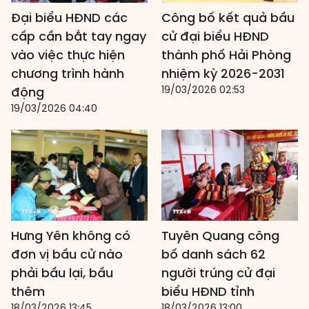
Đại biểu HĐND các
Công bố kết quả bầu
cấp cần bắt tay ngay
cử đại biểu HĐND
vào việc thực hiện
thành phố Hải Phòng
chương trình hành
nhiệm kỳ 2026-2031
19/03/2026 02:53
động
19/03/2026 04:40
Hưng Yên không có
Tuyên Quang công
đơn vị bầu cử nào
bố danh sách 62
phải bầu lại, bầu
người trúng cử đại
thêm
biểu HĐND tỉnh
18/03/2026 13:45
18/03/2026 13:00