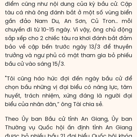
điểm cũng như nội dung của kỳ bầu cử. Cặp
tàu cá nhà ông đánh bắt ở một số vùng biển
gần đảo Nam Du, An Sơn, Củ Tron… mỗi
chuyến đi từ 10-15 ngày. Vì vậy, ông chủ động
sắp xếp cho 2 chiếc tàu ra khơi đánh bắt đảm
bảo về cập bến trước ngày 13/3 để thuyền
trưởng và ngư phủ có mặt tham gia bỏ phiếu
bầu cử vào sáng 15/3.
"Tôi cũng háo hức đợi đến ngày bầu cử để
chọn bầu những vị đại biểu có năng lực, tâm
huyết, trách nhiệm, xứng đáng là người đại
biểu của nhân dân,” ông Tài chia sẻ.
Theo Ủy ban Bầu cử tỉnh An Giang, Ủy ban
Thường vụ Quốc hội ấn định tỉnh An Giang
được bỏ phiếu bầu 21 đại biểu Quốc hội khóa