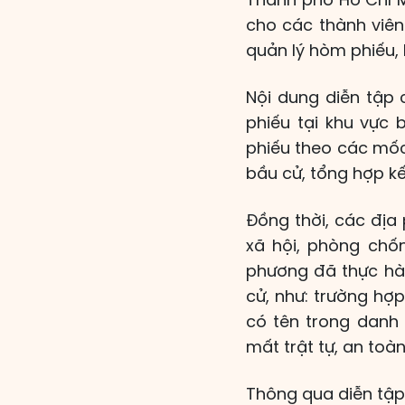
cho các thành viên
quản lý hòm phiếu, 
Nội dung diễn tập 
phiếu tại khu vực 
phiếu theo các mốc 
bầu cử, tổng hợp kế
Đồng thời, các địa
xã hội, phòng chốn
phương đã thực hàn
cử, như: trường hợp 
có tên trong danh 
mất trật tự, an toà
Thông qua diễn tập