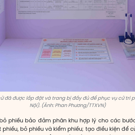
ử đã được lắp đặt và trang bị đầy đủ để phục vụ cử tr
Nội). (Ảnh: Phan Phương/TTXVN)
c bỏ phiếu bảo đảm phân khu hợp lý cho các bước k
 phiếu, bỏ phiếu và kiểm phiếu; tạo điều kiện để c