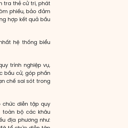
tra thẻ cử tri, phát
 hòm phiếu, bảo đảm
tổng hợp kết quả bầu
nhất hệ thống biểu
y trình nghiệp vụ,
ức bầu cử, góp phần
n chế sai sót trong
 chức diễn tập quy
t toàn bộ các khâu
iều địa phương như:
đã tổ chức diễn tập