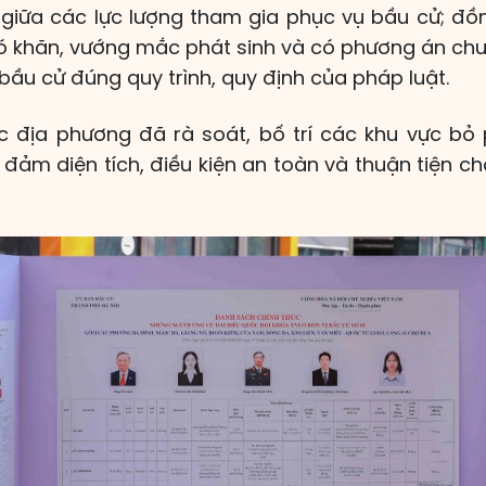
giữa các lực lượng tham gia phục vụ bầu cử; đồng
khó khăn, vướng mắc phát sinh và có phương án ch
ầu cử đúng quy trình, quy định của pháp luật.
c địa phương đã rà soát, bố trí các khu vực bỏ 
 đảm diện tích, điều kiện an toàn và thuận tiện ch