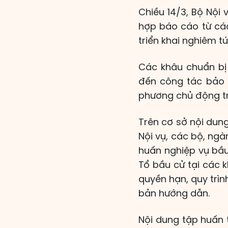
Chiều 14/3, Bộ Nội 
hợp báo cáo từ các
triển khai nghiêm t
Các khâu chuẩn bị 
đến công tác bảo 
phương chủ động tri
Trên cơ sở nội dun
Nội vụ, các bộ, ngà
huấn nghiệp vụ bầu
Tổ bầu cử tại các 
quyền hạn, quy trìn
bản hướng dẫn.
Nội dung tập huấn 