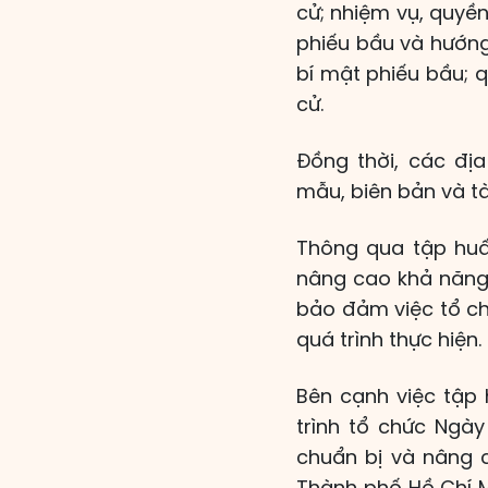
cử; nhiệm vụ, quyền
phiếu bầu và hướng
bí mật phiếu bầu; q
cử.
Đồng thời, các đị
mẫu, biên bản và tà
Thông qua tập huấ
nâng cao khả năng 
bảo đảm việc tổ ch
quá trình thực hiện.
Bên cạnh việc tập
trình tổ chức Ngà
chuẩn bị và nâng c
Thành phố Hồ Chí M