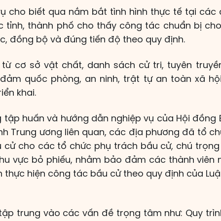
vụ cho biết qua nắm bắt tình hình thực tế tại cá
 tỉnh, thành phố cho thấy công tác chuẩn bị c
úc, đồng bộ và đúng tiến độ theo quy định.
từ cơ sở vật chất, danh sách cử tri, tuyên truy
đảm quốc phòng, an ninh, trật tự an toàn xã hộ
ển khai.
g tập huấn và hướng dẫn nghiệp vụ của Hội đồng 
nh Trung ương liên quan, các địa phương đã tổ ch
 cử cho các tổ chức phụ trách bầu cử, chú trọng
khu vực bỏ phiếu, nhằm bảo đảm các thành viên
h thực hiện công tác bầu cử theo quy định của Lu
tập trung vào các vấn đề trọng tâm như: Quy trì