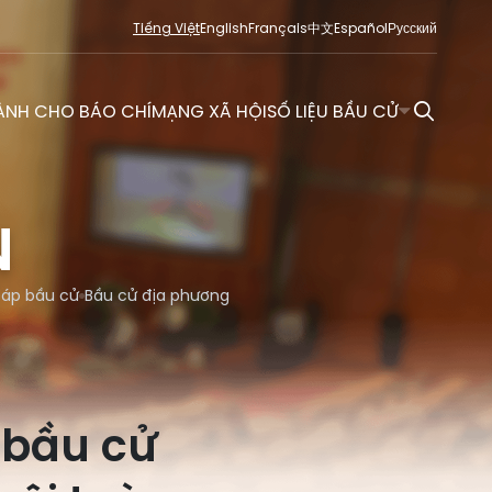
Tiếng Việt
English
Français
中文
Español
Русский
ÀNH CHO BÁO CHÍ
MẠNG XÃ HỘI
SỐ LIỆU BẦU CỬ
N
đáp bầu cử
Bầu cử địa phương
 bầu cử