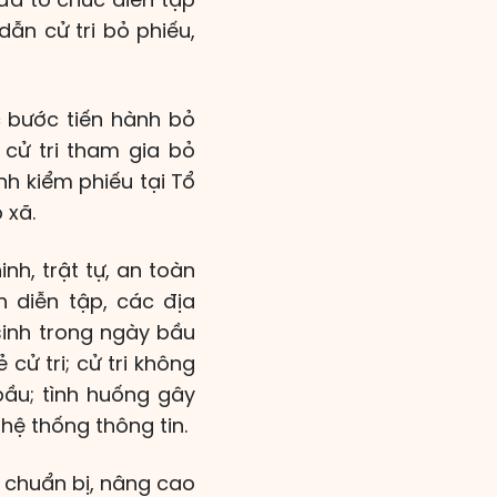
ẫn cử tri bỏ phiếu,
c bước tiến hành bỏ
 cử tri tham gia bỏ
nh kiểm phiếu tại Tổ
 xã.
h, trật tự, an toàn
h diễn tập, các địa
sinh trong ngày bầu
 cử tri; cử tri không
bầu; tình huống gây
 hệ thống thông tin.
 chuẩn bị, nâng cao