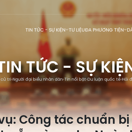
TIN TỨC - SỰ KIỆN
TƯ LIỆU
ĐA PHƯƠNG TIỆN
D
TIN TỨC - SỰ KIỆ
 cử tri
Người đại biểu nhân dân
Tin nổi bật
Dư luận quốc tế
Hỏi 
 vụ: Công tác chuẩn bị