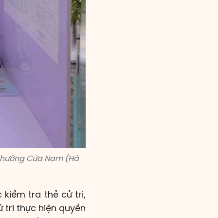
i phường Cửa Nam (Hà
iểm tra thẻ cử tri,
ử tri thực hiện quyền