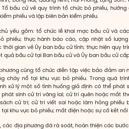
 Tổ bầu cử về quy trình tổ chức bỏ phiếu, hướng d
kiểm phiếu và lập biên bản kiểm phiếu.
chủ yếu gồm: tổ chức lễ khai mạc bầu cử và cá
bỏ phiếu; thực hành báo cáo, cập nhật số lượng
thời gian về Ủy ban bầu cử tỉnh; thực hiện quy trì
t quả bầu cử tại Ban bầu cử và Ủy ban bầu cử cấp
 phương cũng tổ chức diễn tập việc bảo đảm an nin
g cháy nổ tại khu vực bỏ phiếu. Trong quá trìn
h xử lý một số tình huống giả định có thể phát 
phát sinh cử tri vãng lai; cử tri quên hoặc mất thẻ
sách cử tri; cử tri viết sai hoặc làm hỏng phiếu 
n tại khu vực bỏ phiếu; mất điện hoặc sự cố kết nối
, các địa phương đã rà soát, hoàn thiện các bước