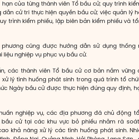
 hạn của từng thành viên Tổ bầu cử; quy trình kiểm 
 dẫn cử tri thực hiện quyền bầu cử; việc quản lý
uy trình kiểm phiếu, lập biên bản kiểm phiếu và 
a phương cũng được hướng dẫn sử dụng thống 
i liệu nghiệp vụ phục vụ bầu cử.
n, các thành viên Tổ bầu cử cơ bản nắm vững qu
xử lý tình huống phát sinh trong quá trình tổ ch
ức Ngày bầu cử được thực hiện đúng quy định, hạ
 huấn nghiệp vụ, các địa phương đã chủ động tổ
y bầu cử tại các khu vực bỏ phiếu nhằm rà soá
ao khả năng xử lý các tình huống phát sinh. Nh
inh, Đồng Nai, Quảng Ninh, Hải Phòng, Lạng Sơn… 