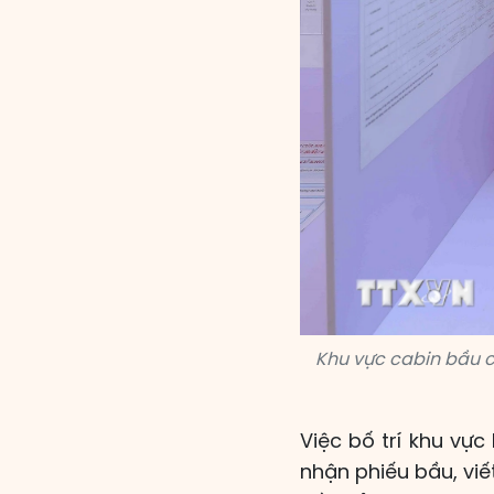
Khu vực cabin bầu c
Việc bố trí khu vự
nhận phiếu bầu, viết