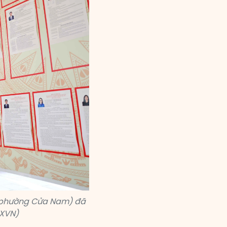
 (phường Cửa Nam) đã
TXVN)