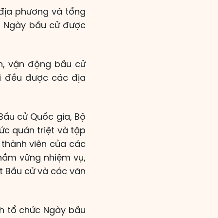
c địa phương và tổng
ho Ngày bầu cử được
ền, vận động bầu cử
i đều được các địa
Bầu cử Quốc gia, Bộ
ức quán triệt và tập
 thành viên của các
 nắm vững nhiệm vụ,
ật Bầu cử và các văn
nh tổ chức Ngày bầu