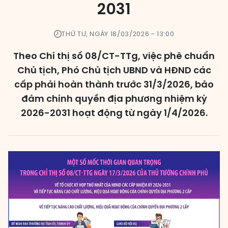
2031
Các đơn vị bầu cử
THỨ TƯ, NGÀY 18/03/2026 - 13:00
HĐND cấp xã
HĐND cấp tỉnh, thành phố
Theo Chỉ thị số 08/CT-TTg, việc phê chuẩn
Chủ tịch, Phó Chủ tịch UBND và HĐND các
cấp phải hoàn thành trước 31/3/2026, bảo
đảm chính quyền địa phương nhiệm kỳ
2026-2031 hoạt động từ ngày 1/4/2026.