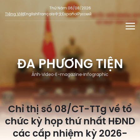
Thứ Năm 06/08/2026
Tiếng Việt
English
Français
中文
Español
Русский
TIN TỨC - SỰ KIỆN
TƯ LIỆU
ĐA PHƯƠNG TIỆN
Phỏng vấn - Nhận định
ĐA PHƯƠNG TIỆN
Ý kiến cử tri
Ảnh
Video
E-magazine
Infographic
DÀNH CHO BÁO CHÍ
Người đại biểu nhân dân
Ảnh
MẠNG XÃ HỘI
SỐ LIỆU BẦU CỬ
Tin nổi bật
Video
Chỉ thị số 08/CT-TTg về tổ
Dư luận quốc tế
E-magazine
Cử tri tham gia bầu cử
chức kỳ họp thứ nhất HĐND
Hỏi đáp bầu cử
Infographic
Tổng số đại biểu quốc hội
các cấp nhiệm kỳ 2026-
Bầu cử địa phương
Nữ đại biểu Quốc hội