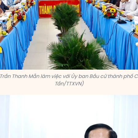
 Trần Thanh Mẫn làm việc với Ủy ban Bầu cử thành phố C
Tấn/TTXVN)