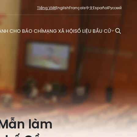
Tiếng Việt
English
Français
中文
Español
Русский
ÀNH CHO BÁO CHÍ
MẠNG XÃ HỘI
SỐ LIỆU BẦU CỬ
N
 Mẫn làm