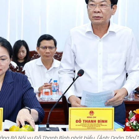
ưởng Bộ Nội vụ Đỗ Thanh Bình phát biểu. (Ảnh: Doãn Tấn/