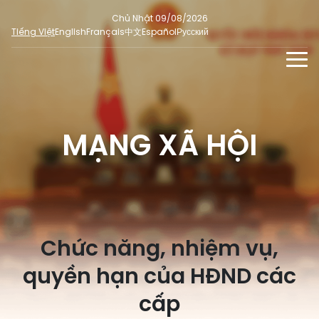
Chủ Nhật 09/08/2026
Tiếng Việt
English
Français
中文
Español
Русский
TIN TỨC - SỰ KIỆN
TƯ LIỆU
MẠNG XÃ HỘI
Phỏng vấn - Nhận định
ĐA PHƯƠNG TIỆN
Ý kiến cử tri
DÀNH CHO BÁO CHÍ
Người đại biểu nhân dân
Ảnh
MẠNG XÃ HỘI
SỐ LIỆU BẦU CỬ
Tin nổi bật
Video
Chức năng, nhiệm vụ,
Dư luận quốc tế
E-magazine
Cử tri tham gia bầu cử
quyền hạn của HĐND các
Hỏi đáp bầu cử
Infographic
Tổng số đại biểu quốc hội
cấp
Bầu cử địa phương
Nữ đại biểu Quốc hội