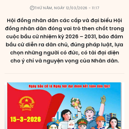
THỨ NĂM, NGÀY 12/03/2026 - 11:17
Các đơn vị bầu cử
Hội đồng nhân dân các cấp và đại biểu Hội
HĐND cấp xã
đồng nhân dân đóng vai trò then chốt trong
HĐND cấp tỉnh, thành phố
cuộc bầu cử nhiệm kỳ 2026 – 2031, bảo đảm
bầu cử diễn ra dân chủ, đúng pháp luật, lựa
chọn những người có đức, có tài đại diện
cho ý chí và nguyện vọng của Nhân dân.