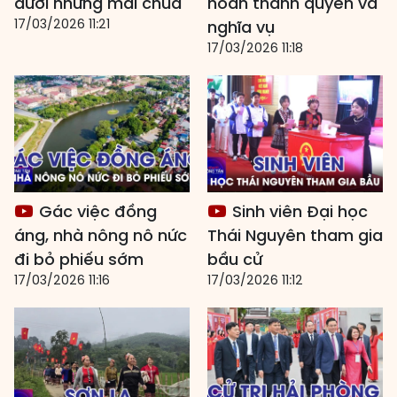
dưới những mái chùa
hoàn thành quyền và
17/03/2026 11:21
nghĩa vụ
17/03/2026 11:18
Gác việc đồng
Sinh viên Đại học
áng, nhà nông nô nức
Thái Nguyên tham gia
đi bỏ phiếu sớm
bầu cử
17/03/2026 11:16
17/03/2026 11:12