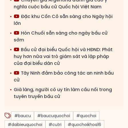
nghĩa cuộc bầu cử Quốc hội Việt Nam
Đặc khu Cồn Cỏ sẵn sàng cho Ngày hội
lớn
Hòn Chuối sẵn sàng cho ngày bầu cử
sớm
Bầu cử đại biểu Quốc hội và HĐND: Phát
huy hơn nữa vai trò giám sát và lập pháp
của đại biểu dân cử
Tây Ninh đảm bảo công tác an ninh bầu
cử
Già làng, người có uy tín làm cầu nối trong
tuyên truyền bầu cử
#baucu
#baucuquochoi
#quochoi
#daibieuquochoi
#cutri
#quochoikhoa16