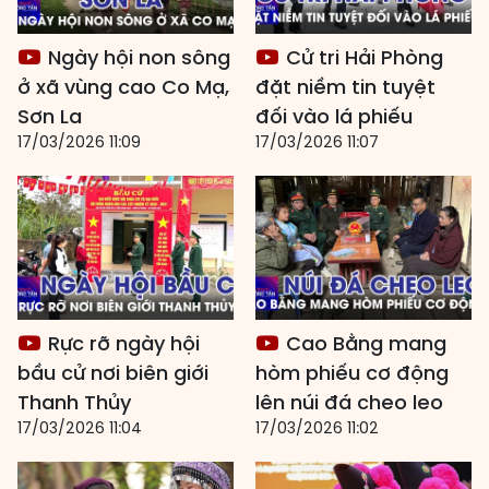
Ngày hội non sông
Cử tri Hải Phòng
ở xã vùng cao Co Mạ,
đặt niềm tin tuyệt
Sơn La
đối vào lá phiếu
17/03/2026 11:09
17/03/2026 11:07
Rực rỡ ngày hội
Cao Bằng mang
bầu cử nơi biên giới
hòm phiếu cơ động
Thanh Thủy
lên núi đá cheo leo
17/03/2026 11:04
17/03/2026 11:02