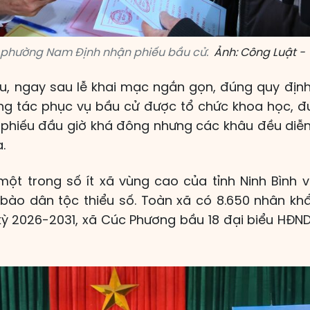
i phường Nam Định nhận phiếu bầu cử.
Ảnh: Công Luật -
ếu, ngay sau lễ khai mạc ngắn gọn, đúng quy định,
ông tác phục vụ bầu cử được tổ chức khoa học, đú
 phiếu đầu giờ khá đông nhưng các khâu đều diễn r
.
ột trong số ít xã vùng cao của tỉnh Ninh Bình v
bào dân tộc thiểu số. Toàn xã có 8.650 nhân kh
 kỳ 2026-2031, xã Cúc Phương bầu 18 đại biểu HĐND