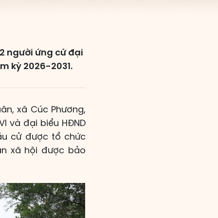
42 người ứng cử đại
ệm kỳ 2026-2031.
uân, xã Cúc Phương,
VI và đại biểu HĐND
bầu cử được tổ chức
oàn xã hội được bảo