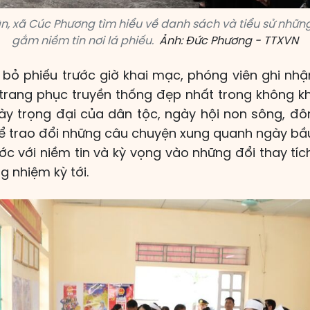
n, xã Cúc Phương tìm hiểu về danh sách và tiểu sử nhữn
gắm niềm tin nơi lá phiếu.
Ảnh: Đức Phương - TTXVN
 bỏ phiếu trước giờ khai mạc, phóng viên ghi nhận
trang phục truyền thống đẹp nhất trong không khí
ày trọng đại của dân tộc, ngày hội non sông, đô
 trao đổi những câu chuyện xung quanh ngày bầ
ớc với niềm tin và kỳ vọng vào những đổi thay tíc
 nhiệm kỳ tới.