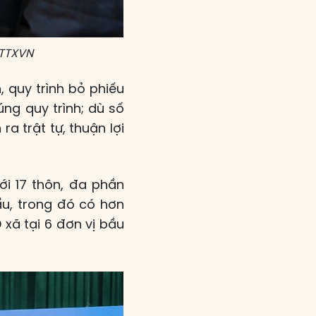
 TTXVN
 quy trình bỏ phiếu
ng quy trình; dù số
a trật tự, thuận lợi
ới 17 thôn, đa phần
ẩu, trong đó có hơn
 xã tại 6 đơn vị bầu