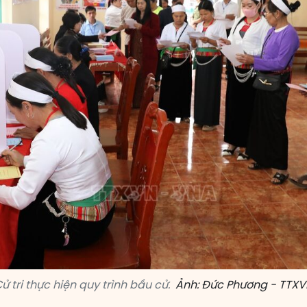
ử tri thực hiện quy trình bầu cử.
Ảnh: Đức Phương - TTX