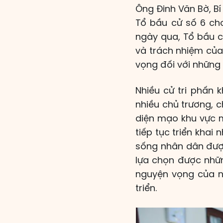
Ông Đinh Văn Bờ, B
Tổ bầu cử số 6 cho
ngày qua, Tổ bầu c
và trách nhiệm của 
vọng đối với những 
Nhiều cử tri phấn
nhiều chủ trương, c
diện mạo khu vực mi
tiếp tục triển khai 
sống nhân dân được
lựa chọn được những
nguyện vọng của n
triển.