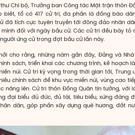
í thư Chi bộ, Trưởng ban Công tác Mặt trận thôn Đ
 biết, tổ có 417 cử tri, đa phần là đồng bào d
ử đã tích cực tuyên truyền tới đông đảo nhân dân
mình đối với ngày bầu cử. Các cử tri đều bày tỏ 
người ứng cử trong đợt bầu cử lần này.
 khởi cho rằng, những năm gần đây, Đảng và Nh
hính sách, triển khai các chương trình, kế hoạch l
ền núi. Cử tri kỳ vọng trong thời gian tới, Trun
nhiều chính sách để khu vực miền núi, vùng cao tiế
 nâng lên. Cử tri thôn Đồng Quân tin tưởng, với l
 đại biểu đủ đức, đủ tài, tiêu biểu, xứng đáng đ
hân dân, góp phần xây dựng quê hương, đất n