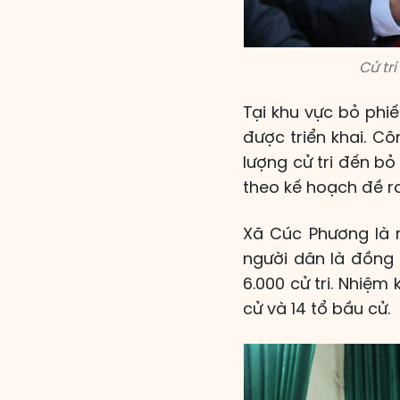
Cử tr
Tại khu vực bỏ phi
được triển khai. C
lượng cử tri đến bỏ
theo kế hoạch đề ra
Xã Cúc Phương là m
người dân là đồng 
6.000 cử tri. Nhiệm
cử và 14 tổ bầu cử.