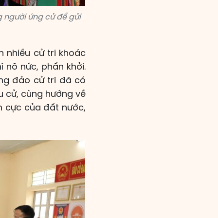
g người ứng cử để gửi
 nhiều cử tri khoác
 nô nức, phấn khởi.
ng đảo cử tri đã có
u cử, cùng hướng về
h cực của đất nước,