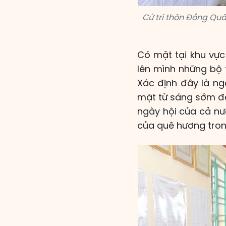
Cử tri thôn Đồng Quâ
Có mặt tại khu vực
lên mình những bộ 
Xác định đây là ng
mặt từ sáng sớm để
ngày hội của cả nư
của quê hương trong