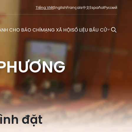
Tiếng Việt
English
Français
中文
Español
Русский
ÀNH CHO BÁO CHÍ
MẠNG XÃ HỘI
SỐ LIỆU BẦU CỬ
 PHƯƠNG
Bình đặt