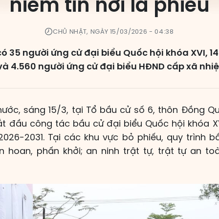
niềm tin nơi lá phiếu
CHỦ NHẬT, NGÀY 15/03/2026 - 04:38
 có 35 người ứng cử đại biểu Quốc hội khóa XVI, 1
và 4.560 người ứng cử đại biểu HĐND cấp xã nhi
 nước, sáng 15/3, tại Tổ bầu cử số 6, thôn Đồng Q
bắt đầu công tác bầu cử đại biểu Quốc hội khóa X
026-2031. Tại các khu vực bỏ phiếu, quy trình 
n hoan, phấn khởi; an ninh trật tự, trật tự an t