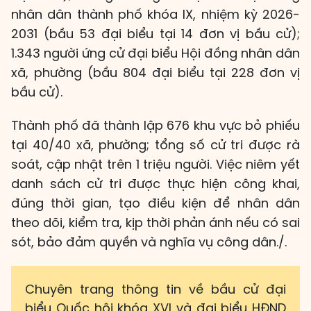
nhân dân thành phố khóa IX, nhiệm kỳ 2026-
2031 (bầu 53 đại biểu tại 14 đơn vị bầu cử);
1.343 người ứng cử đại biểu Hội đồng nhân dân
xã, phường (bầu 804 đại biểu tại 228 đơn vị
bầu cử).
Thành phố đã thành lập 676 khu vực bỏ phiếu
tại 40/40 xã, phường; tổng số cử tri được rà
soát, cập nhật trên 1 triệu người. Việc niêm yết
danh sách cử tri được thực hiện công khai,
đúng thời gian, tạo điều kiện để nhân dân
theo dõi, kiểm tra, kịp thời phản ánh nếu có sai
sót, bảo đảm quyền và nghĩa vụ công dân./.
Chuyên trang thông tin về bầu cử đại
biểu Quốc hội khóa XVI và đại biểu HĐND