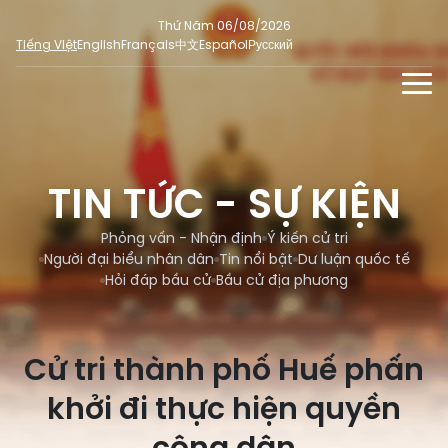
Thứ Năm 06/08/2026
Tiếng Việt
English
Français
中文
Español
Русский
TIN TỨC - SỰ KIỆN
TƯ LIỆU
TIN TỨC - SỰ KIỆN
Phỏng vấn - Nhận định
ĐA PHƯƠNG TIỆN
Ý kiến cử tri
Phỏng vấn - Nhận định
Ý kiến cử tri
DÀNH CHO BÁO CHÍ
Người đại biểu nhân dân
Tin nổi bật
Dư luận quốc tế
Người đại biểu nhân dân
Ảnh
MẠNG XÃ HỘI
Hỏi đáp bầu cử
Bầu cử địa phương
SỐ LIỆU BẦU CỬ
Tin nổi bật
Video
Dư luận quốc tế
E-magazine
Cử tri thành phố Huế phấn
Cử tri tham gia bầu cử
Hỏi đáp bầu cử
Infographic
khởi đi thực hiện quyền
Tổng số đại biểu quốc hội
Bầu cử địa phương
Nữ đại biểu Quốc hội