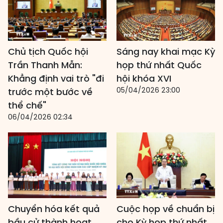
Chủ tịch Quốc hội
Sáng nay khai mạc Kỳ
Trần Thanh Mẫn:
họp thứ nhất Quốc
Khẳng định vai trò "đi
hội khóa XVI
05/04/2026 23:00
trước một bước về
thể chế"
06/04/2026 02:34
Chuyển hóa kết quả
Cuộc họp về chuẩn bị
bầu cử thành hoạt
cho Kỳ họp thứ nhất,