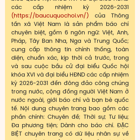
các cấp nhiệm kỳ 2026-2031
(https://baucuquochoi.vn/)
của Thông
tấn xã Việt Nam là sản phẩm báo chí
chuyên biệt, gồm 6 ngôn ngữ: Việt, Anh,
Pháp, Tây Ban Nha, Nga và Trung Quốc;
cung cấp thông tin chính thống, toàn
diện, chuẩn xác, kịp thời cả trước, trong
và sau cuộc bầu cử đại biểu Quốc hội
khóa XVI và đại biểu HĐND các cấp nhiệm
kỳ 2026-2031 đến đông đảo công chúng
trong nước, cộng đồng người Việt Nam ở
nước ngoài, giới báo chí và bạn bè quốc
tế. Nội dung chuyên trang bao gồm các
phần chính: Chuyên đề; Thời sự; Tư liệu;
Đa phương tiện; Dành cho báo chí. ĐẶC
BIỆT chuyên trang có dữ liệu nhân sự về