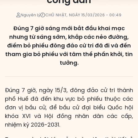
công dân
Các đơn vị bầu cử
Nguyên Lý
CHỦ NHẬT, NGÀY 15/03/2026 - 00:49
HĐND cấp xã
Đúng 7 giờ sáng mới bắt đầu khai mạc
HĐND cấp tỉnh, thành phố
nhưng từ sáng sớm, khắp các nẻo đường,
điểm bỏ phiếu đông đảo cử tri đã đi và đến
tham gia bỏ phiếu với tâm thế phấn khởi, tin
tưởng.
Đúng 7 giờ, ngày 15/3, đông đảo cử tri thành
phố Huế đã đến khu vực bỏ phiếu thuộc các
đơn vị bầu cử, để bầu cử đại biểu Quốc hội
khóa XVI và Hội đồng nhân dân các cấp,
nhiệm kỳ 2026-2031.