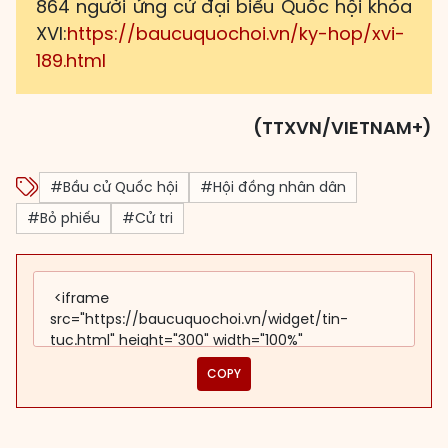
864 người ứng cử đại biểu Quốc hội khóa
XVI:
https://baucuquochoi.vn/ky-hop/xvi-
189.html
(TTXVN/VIETNAM+)
#Bầu cử Quốc hội
#Hội đồng nhân dân
#Bỏ phiếu
#Cử tri
COPY