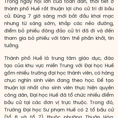
Trong ngày hội lớn của toàn dân, thời tiết ở
thành phố Huế rất thuận lợi cho cử tri đi bầu
cử. Đúng 7 giờ sáng mới bắt đầu khai mạc
nhưng từ sáng sớm, khắp các nẻo đường,
điểm bỏ phiếu đông đảo cử tri đã đi và đến
tham gia bỏ phiếu với tâm thế phấn khởi, tin
tưởng.
Thành phố Huế là trung tâm giáo dục, đào
tạo của khu vực miền Trung với Đại học Huế
gồm nhiều trường đại học thành viên, có hàng
chục nghìn sinh viên đang theo học. Để tạo
thuận lợi nhất cho sinh viên thực hiện quyền
công dân, Đại học Huế đã tổ chức nhiều điểm
bầu cử tại các đơn vị trực thuộc. Trong đó,
Trường Đại học Sư phạm Huế có 2 tổ bầu cử
(tổ 6 và tổ 7) thuộc phường Thuận Hóa;