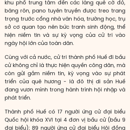
khu phố trung tâm đến các làng quê cờ đỏ,
băng rôn, pano tuyên truyền được treo trang
trọng trước cổng nhà văn hóa, trường học, trụ
sở cơ quan tạo nên bức tranh sinh động, thể
hiện niềm tin và sự kỳ vọng của cử tri vào
ngày hội lớn của toàn dân.
Cùng với cả nước, cử tri thành phố Huế đi bầu
cử không chỉ là thực hiện quyền công dân, mà
còn gửi gắm niềm tin, kỳ vọng vào sự phát
triển của quê hương - là đô thị di sản Huế
đang vươn mình trong hành trình hội nhập và
phát triển.
Thành phố Huế có 17 người ứng cử đại biểu
Quốc hội khóa XVI tại 4 đơn vị bầu cử (bầu 9
đại biểu); 89 người ứng cử đại biểu Hội đồng