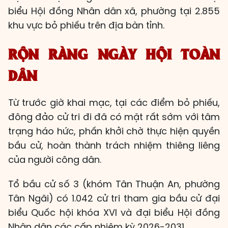
biểu Hội đồng Nhân dân xã, phường tại 2.855
khu vực bỏ phiếu trên địa bàn tỉnh.
RỘN RÀNG NGÀY HỘI TOÀN
DÂN
Từ trước giờ khai mạc, tại các điểm bỏ phiếu,
đông đảo cử tri đi đã có mặt rất sớm với tâm
trạng háo hức, phấn khởi chờ thực hiện quyền
bầu cử, hoàn thành trách nhiệm thiêng liêng
của người công dân.
Tổ bầu cử số 3 (khóm Tân Thuận An, phường
Tân Ngãi) có 1.042 cử tri tham gia bầu cử đại
biểu Quốc hội khóa XVI và đại biểu Hội đồng
Nhân dân các cấp nhiệm kỳ 2026-2031.