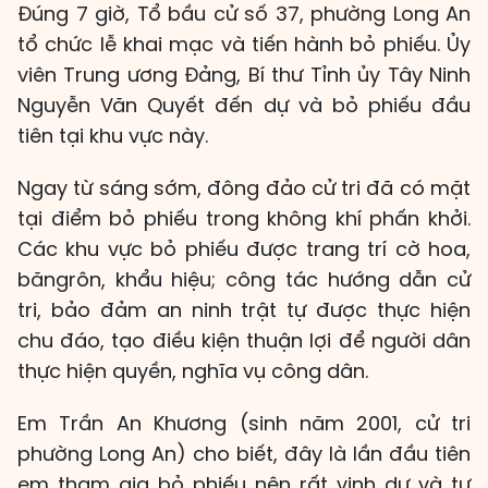
Đúng 7 giờ, Tổ bầu cử số 37, phường Long An
tổ chức lễ khai mạc và tiến hành bỏ phiếu. Ủy
viên Trung ương Đảng, Bí thư Tỉnh ủy Tây Ninh
Nguyễn Văn Quyết đến dự và bỏ phiếu đầu
tiên tại khu vực này.
Ngay từ sáng sớm, đông đảo cử tri đã có mặt
tại điểm bỏ phiếu trong không khí phấn khởi.
Các khu vực bỏ phiếu được trang trí cờ hoa,
băngrôn, khẩu hiệu; công tác hướng dẫn cử
tri, bảo đảm an ninh trật tự được thực hiện
chu đáo, tạo điều kiện thuận lợi để người dân
thực hiện quyền, nghĩa vụ công dân.
Em Trần An Khương (sinh năm 2001, cử tri
phường Long An) cho biết, đây là lần đầu tiên
em tham gia bỏ phiếu nên rất vinh dự và tự