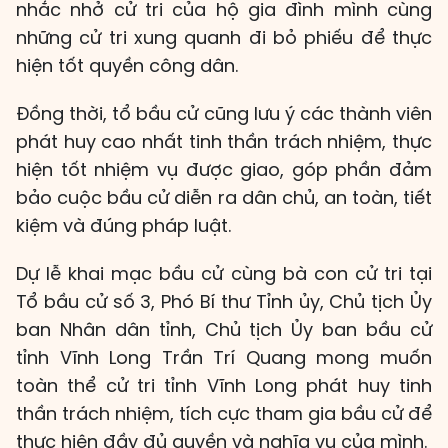
nhắc nhở cử tri của hộ gia đình mình cùng
những cử tri xung quanh đi bỏ phiếu để thực
hiện tốt quyền công dân.
Đồng thời, tổ bầu cử cũng lưu ý các thành viên
phát huy cao nhất tinh thần trách nhiệm, thực
hiện tốt nhiệm vụ được giao, góp phần đảm
bảo cuộc bầu cử diễn ra dân chủ, an toàn, tiết
kiệm và đúng pháp luật.
Dự lễ khai mạc bầu cử cùng bà con cử tri tại
Tổ bầu cử số 3, Phó Bí thư Tỉnh ủy, Chủ tịch Ủy
ban Nhân dân tỉnh, Chủ tịch Ủy ban bầu cử
tỉnh Vĩnh Long Trần Trí Quang mong muốn
toàn thể cử tri tỉnh Vĩnh Long phát huy tinh
thần trách nhiệm, tích cực tham gia bầu cử để
thực hiện đầy đủ quyền và nghĩa vụ của mình.