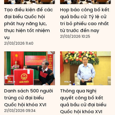
Tạo điều kiện để các
Họp báo công bố kết
đại biểu Quốc hội
quả bầu cử: Tỷ lệ cử
phát huy năng lực,
tri bỏ phiếu cao nhất
thực hiện tốt nhiệm
từ trước đến nay
21/03/2026 10:25
vụ
21/03/2026 11:40
Danh sách 500 người
Thông qua Nghị
trúng cử đại biểu
quyết công bố kết
Quốc hội khóa XVI
quả bầu cử đại biểu
21/03/2026 09:34
Quốc hội khóa XVI