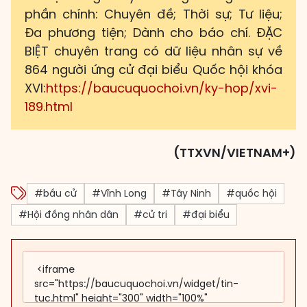
phần chính: Chuyên đề; Thời sự; Tư liệu;
Đa phương tiện; Dành cho báo chí. ĐẶC
BIỆT chuyên trang có dữ liệu nhân sự về
864 người ứng cử đại biểu Quốc hội khóa
XVI:
https://baucuquochoi.vn/ky-hop/xvi-
189.html
(TTXVN/VIETNAM+)
#bầu cử
#Vĩnh Long
#Tây Ninh
#quốc hội
#Hội đồng nhân dân
#cử tri
#đại biểu