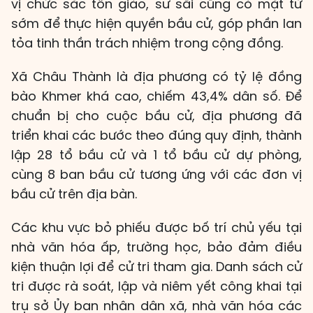
vị chức sắc tôn giáo, sư sãi cũng có mặt từ
sớm để thực hiện quyền bầu cử, góp phần lan
tỏa tinh thần trách nhiệm trong cộng đồng.
Xã Châu Thành là địa phương có tỷ lệ đồng
bào Khmer khá cao, chiếm 43,4% dân số. Để
chuẩn bị cho cuộc bầu cử, địa phương đã
triển khai các bước theo đúng quy định, thành
lập 28 tổ bầu cử và 1 tổ bầu cử dự phòng,
cùng 8 ban bầu cử tương ứng với các đơn vị
bầu cử trên địa bàn.
Các khu vực bỏ phiếu được bố trí chủ yếu tại
nhà văn hóa ấp, trường học, bảo đảm điều
kiện thuận lợi để cử tri tham gia. Danh sách cử
tri được rà soát, lập và niêm yết công khai tại
trụ sở Ủy ban nhân dân xã, nhà văn hóa các