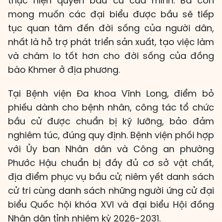
thực hiện quyền bầu cử của mình. Bà con
mong muốn các đại biểu được bầu sẽ tiếp
tục quan tâm đến đời sống của người dân,
nhất là hỗ trợ phát triển sản xuất, tạo việc làm
và chăm lo tốt hơn cho đời sống của đồng
bào Khmer ở địa phương.
Tại Bệnh viện Đa khoa Vĩnh Long, điểm bỏ
phiếu dành cho bệnh nhân, công tác tổ chức
bầu cử được chuẩn bị kỹ lưỡng, bảo đảm
nghiêm túc, đúng quy định. Bệnh viện phối hợp
với Ủy ban Nhân dân và Công an phường
Phước Hậu chuẩn bị đầy đủ cơ sở vật chất,
địa điểm phục vụ bầu cử; niêm yết danh sách
cử tri cùng danh sách những người ứng cử đại
biểu Quốc hội khóa XVI và đại biểu Hội đồng
Nhân dân tỉnh nhiệm kỳ 2026-2031.