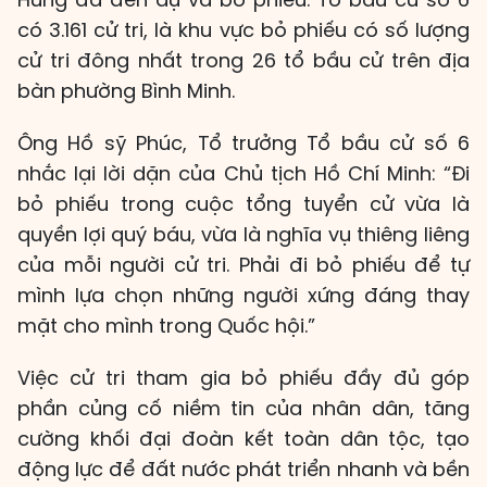
có 3.161 cử tri, là khu vực bỏ phiếu có số lượng
cử tri đông nhất trong 26 tổ bầu cử trên địa
bàn phường Bình Minh.
Ông Hồ sỹ Phúc, Tổ trưởng Tổ bầu cử số 6
nhắc lại lời dặn của Chủ tịch Hồ Chí Minh: “Đi
bỏ phiếu trong cuộc tổng tuyển cử vừa là
quyền lợi quý báu, vừa là nghĩa vụ thiêng liêng
của mỗi người cử tri. Phải đi bỏ phiếu để tự
mình lựa chọn những người xứng đáng thay
mặt cho mình trong Quốc hội.”
Việc cử tri tham gia bỏ phiếu đầy đủ góp
phần củng cố niềm tin của nhân dân, tăng
cường khối đại đoàn kết toàn dân tộc, tạo
động lực để đất nước phát triển nhanh và bền