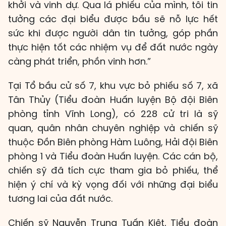
khởi và vinh dự. Qua lá phiếu của mình, tôi tin
tưởng các đại biểu được bầu sẽ nỗ lực hết
sức khi được người dân tin tưởng, góp phần
thực hiện tốt các nhiệm vụ để đất nước ngày
càng phát triển, phồn vinh hơn.”
Tại Tổ bầu cử số 7, khu vực bỏ phiếu số 7, xã
Tân Thủy (Tiểu đoàn Huấn luyện Bộ đội Biên
phòng tỉnh Vĩnh Long), có 228 cử tri là sỹ
quan, quân nhân chuyên nghiệp và chiến sỹ
thuộc Đồn Biên phòng Hàm Luông, Hải đội Biên
phòng 1 và Tiểu đoàn Huấn luyện. Các cán bộ,
chiến sỹ đã tích cực tham gia bỏ phiếu, thể
hiện ý chí và kỳ vọng đối với những đại biểu
tương lai của đất nước.
Chiến sỹ Nguyễn Trung Tuấn Kiệt, Tiểu đoàn