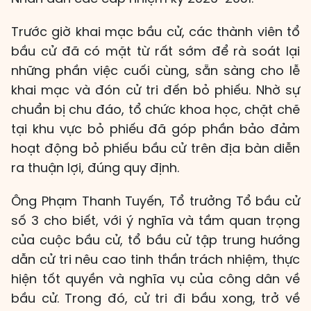
Trước giờ khai mạc bầu cử, các thành viên tổ
bầu cử đã có mặt từ rất sớm để rà soát lại
những phần việc cuối cùng, sẵn sàng cho lễ
khai mạc và đón cử tri đến bỏ phiếu. Nhờ sự
chuẩn bị chu đáo, tổ chức khoa học, chặt chẽ
tại khu vực bỏ phiếu đã góp phần bảo đảm
hoạt động bỏ phiếu bầu cử trên địa bàn diễn
ra thuận lợi, đúng quy định.
Ông Phạm Thanh Tuyến, Tổ trưởng Tổ bầu cử
số 3 cho biết, với ý nghĩa và tầm quan trọng
của cuộc bầu cử, tổ bầu cử tập trung hướng
dẫn cử tri nêu cao tinh thần trách nhiệm, thực
hiện tốt quyền và nghĩa vụ của công dân về
bầu cử. Trong đó, cử tri đi bầu xong, trở về