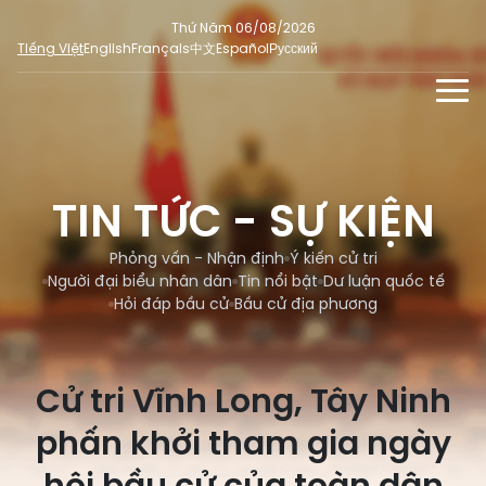
Thứ Năm 06/08/2026
Tiếng Việt
English
Français
中文
Español
Русский
TIN TỨC - SỰ KIỆN
TƯ LIỆU
TIN TỨC - SỰ KIỆN
Phỏng vấn - Nhận định
ĐA PHƯƠNG TIỆN
Ý kiến cử tri
Phỏng vấn - Nhận định
Ý kiến cử tri
DÀNH CHO BÁO CHÍ
Người đại biểu nhân dân
Tin nổi bật
Dư luận quốc tế
Người đại biểu nhân dân
Ảnh
MẠNG XÃ HỘI
Hỏi đáp bầu cử
Bầu cử địa phương
SỐ LIỆU BẦU CỬ
Tin nổi bật
Video
Dư luận quốc tế
E-magazine
Cử tri Vĩnh Long, Tây Ninh
Cử tri tham gia bầu cử
Hỏi đáp bầu cử
Infographic
phấn khởi tham gia ngày
Tổng số đại biểu quốc hội
Bầu cử địa phương
Nữ đại biểu Quốc hội