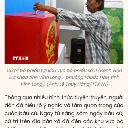
Cử tri bỏ phiếu tại khu vực bỏ phiếu số 11 (Bệnh viện
Đa khoa tỉnh Vĩnh Long - phường Phước Hậu, tỉnh
Vĩnh Long). (Ảnh: Lê Thúy Hằng/TTXVN)
Thông qua nhiều hình thức tuyên truyền, người
dân đã hiểu rõ ý nghĩa và tầm quan trọng của
cuộc bầu cử. Ngay từ sáng sớm ngày bầu cử,
cử tri trên địa bàn xã đã đến các khu vực bỏ