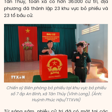
Tân Thủy, toàn xã có hơn 36.000 cử tri, địa
phương đã thành lập 23 khu vực bỏ phiếu và
23 tổ bầu cử.
Chiến sỹ Biên phòng bỏ phiếu tại khu vực bỏ phiếu
số 7 ấp An Bình, xã Tân Thủy (Vĩnh Long). (Ảnh:
Huỳnh Phúc Hậu/TTXVN)
Từ sáng sớm, nhiều cử tri đã có mặt tại các