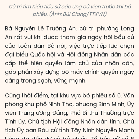
Cử tri tìm hiểu tiểu sử các ứng cử viên trước khi bỏ
phiếu. (Ảnh: Bùi Giang/TTXVN)
Bà Nguyễn Lê Trường An, cử tri phường Long
An rất vui khi được tham gia ngày hội bầu cử
của toàn dân. Bà nói, việc trực tiếp lựa chọn
đại biểu Quốc hội và Hội đồng Nhân dân các
cấp thể hiện quyền làm chủ của nhân dân,
góp phần xây dựng bộ máy chính quyền ngày
càng trong sạch, vững mạnh.
Cùng thời điểm, tại khu vực bỏ phiếu số 6, Văn
phòng khu phố Ninh Thọ, phường Bình Minh, Ủy
viên Trung ương Đảng, Phó Bí thư Thường trực
Tỉnh ủy, Chủ tịch Hội đồng Nhân dân tỉnh, Chủ
tịch Ủy ban Bầu cử tỉnh Tây Ninh Nguyễn Mạnh
Hùng đã đến dự và bỏ phiếu. Tổ bầu cử số 6