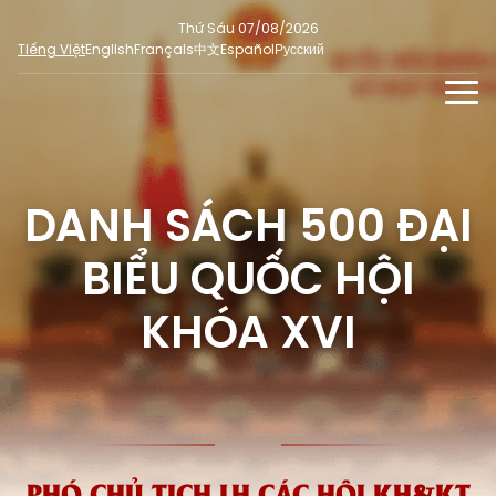
Thứ Sáu 07/08/2026
Tiếng Việt
English
Français
中文
Español
Русский
TIN TỨC - SỰ KIỆN
TƯ LIỆU
DANH SÁCH 500 ĐẠI
Phỏng vấn - Nhận định
ĐA PHƯƠNG TIỆN
Ý kiến cử tri
BIỂU QUỐC HỘI
DÀNH CHO BÁO CHÍ
Người đại biểu nhân dân
Ảnh
MẠNG XÃ HỘI
KHÓA XVI
SỐ LIỆU BẦU CỬ
Tin nổi bật
Video
Dư luận quốc tế
E-magazine
Cử tri tham gia bầu cử
Hỏi đáp bầu cử
Infographic
Tổng số đại biểu quốc hội
Bầu cử địa phương
PHÓ CHỦ TỊCH LH CÁC HỘI KH&KT
Nữ đại biểu Quốc hội