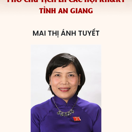
TỈNH AN GIANG
Các đơn vị bầu cử
HĐND cấp xã
HĐND cấp tỉnh, thành phố
MAI THỊ ÁNH TUYẾT