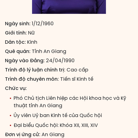
Ngày sinh:
1/12/1960
Giới tính:
Nữ
Dân tộc:
Kinh
Quê quán:
Tỉnh An Giang
Ngày vào Đảng:
24/04/1990
Trình độ lý luận chính trị:
Cao cấp
Trình độ chuyên môn:
Tiến sĩ Kinh tế
Chức vụ:
Phó Chủ tịch Liên hiệp các Hội khoa học và Kỹ
thuật tỉnh An Giang
Ủy viên Uỷ ban Kinh tế của Quốc hội
Đại biểu Quốc hội: Khóa XII, XIII, XIV
Đơn vị ứng cử:
An Giang