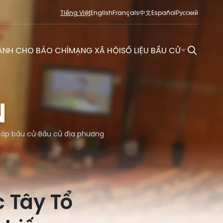
Tiếng Việt
English
Français
中文
Español
Русский
ÀNH CHO BÁO CHÍ
MẠNG XÃ HỘI
SỐ LIỆU BẦU CỬ
N
đáp bầu cử
Bầu cử địa phương
 Tây Tổ