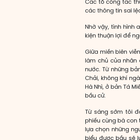
Các tổ công tác th
các thông tin sai l
Nhờ vậy, tình hình a
kiện thuận lợi để n
Giữa miền biên viễn
làm chủ của nhân 
nước. Từ những bản
Chải, không khí ngà
Hà Nhì, ở bản Tá Mi
bầu cử.
Từ sáng sớm tôi đ
phiếu cùng bà con t
lựa chọn những ngư
biểu được bầu sẽ 