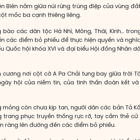
iện Biên nằm giữa núi rừng trùng điệp của vùng đấ
 cột mốc ba cạnh thiêng liêng.
bào các dân tộc Hà Nhì, Mông, Thái, Kinh… tron
n các điểm bỏ phiếu để thực hiện quyền và nghĩ
ểu Quốc hội khóa XVI và đại biểu Hội đồng Nhân d
 cương nơi cột cờ A Pa Chải tung bay giữa trời T
ngày hội của niềm tin, của tinh thần đoàn kết và
g mỏng còn chưa kịp tan, người dân các bản Tả Kố 
g trang phục truyền thống rực rỡ, tay cầm thẻ cử
ộn ràng lên đường đến các điểm bỏ phiếu.