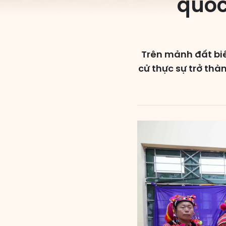
quốc
Trên mảnh đất biê
cử thực sự trở thà