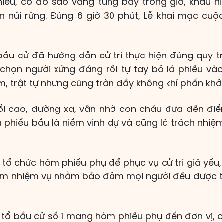
iếu, cờ đỏ sao vàng tung bay trong gió, khẩu hi
n núi rừng. Đúng 6 giờ 30 phút, Lễ khai mạc cu
bầu cử đã hướng dẫn cử tri thực hiện đúng quy trì
ựa chọn người xứng đáng rồi tự tay bỏ lá phiếu và
m, trật tự nhưng cũng tràn đầy không khí phấn khởi
uổi cao, đường xa, vẫn nhờ con cháu đưa đến đi
á phiếu bầu là niềm vinh dự và cũng là trách nhi
 tổ chức hòm phiếu phụ để phục vụ cử tri già yếu
làm nhiệm vụ nhằm bảo đảm mọi người đều được 
i tổ bầu cử số 1 mang hòm phiếu phụ đến đơn vị, 