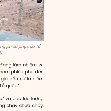
ùng phiếu phụ của Tổ
N)
 đang làm nhiệm vụ
g hòm phiếu phụ đến
 gia bầu cử là niềm
 Tổ quốc”.
sự và các lực lượng
òng cháy chữa cháy.