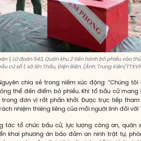
oàn 1, Lữ đoàn 543, Quân khu 2 tiến hành bỏ phiếu vào th
ầu cử số 1, xã Sín Thầu, Điện Biên. (Ảnh: Trung Kiên/TTXV
Nguyên chia sẻ trong niềm xúc động: “Chúng tôi
không thể đến điểm bỏ phiếu. Khi tổ bầu cử man
 trong đơn vị rất phấn khởi. Được trực tiếp tham
rách nhiệm thiêng liêng của mỗi người lính đối với
 tác tổ chức bầu cử, lực lượng công an, quân 
ển khai phương án bảo đảm an ninh trật tự, ph