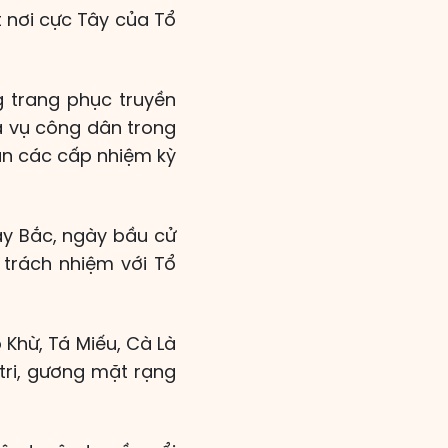
t nơi cực Tây của Tổ
g trang phục truyền
a vụ công dân trong
ân các cấp nhiệm kỳ
ây Bắc, ngày bầu cử
 trách nhiệm với Tổ
Khừ, Tá Miếu, Cà Là
 tri, gương mặt rạng