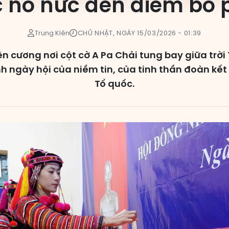
 nô nức đến điểm bỏ 
Trung Kiên
CHỦ NHẬT, NGÀY 15/03/2026 - 01:39
n cương nơi cột cờ A Pa Chải tung bay giữa trời
nh ngày hội của niềm tin, của tinh thần đoàn kết
Tổ quốc.