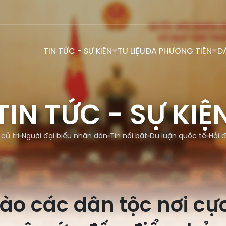
TIN TỨC - SỰ KIỆN
TƯ LIỆU
ĐA PHƯƠNG TIỆN
D
TIN TỨC - SỰ KIỆ
 cử tri
Người đại biểu nhân dân
Tin nổi bật
Dư luận quốc tế
Hỏi 
ào các dân tộc nơi cực