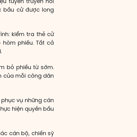
ệu tuyên truyền nổi
ộc bầu cử được long
nh: kiểm tra thẻ cử
o hòm phiếu. Tất cả
.
ểm bỏ phiếu từ sớm.
ệm của mỗi công dân
, phục vụ những cán
thực hiện quyền bầu
các cán bộ, chiến sỹ