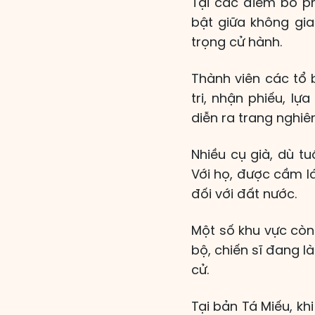
Tại các điểm bỏ ph
bật giữa không gia
trọng cử hành.
Thành viên các tổ 
tri, nhận phiếu, l
diễn ra trang nghiê
Nhiều cụ già, dù t
Với họ, được cầm l
đối với đất nước.
Một số khu vực còn
bộ, chiến sĩ đang 
cử.
Tại bản Tá Miếu, kh