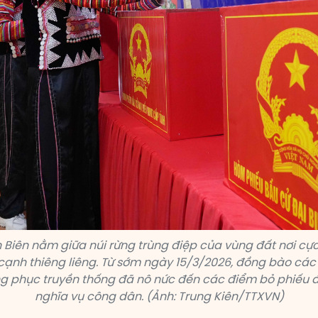
ện Biên nằm giữa núi rừng trùng điệp của vùng đất nơi cực
cạnh thiêng liêng. Từ sớm ngày 15/3/2026, đồng bào các
ang phục truyền thống đã nô nức đến các điểm bỏ phiếu 
nghĩa vụ công dân. (Ảnh: Trung Kiên/TTXVN)