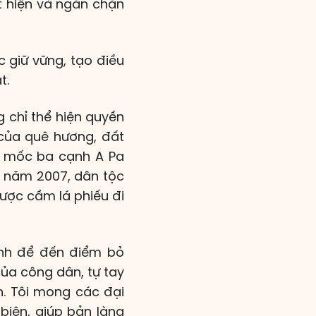
t hiện và ngăn chặn
ợc giữ vững, tạo điều
t.
g chỉ thể hiện quyền
của quê hương, đất
ột mốc ba cạnh A Pa
nh năm 2007, dân tộc
được cầm lá phiếu đi
ình để đến điểm bỏ
của công dân, tự tay
n. Tôi mong các đại
iên, giúp bản làng