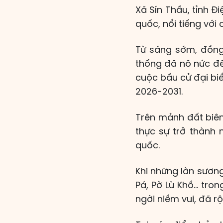
Xã Sín Thầu, tỉnh Đ
quốc, nổi tiếng với
Từ sáng sớm, đồng 
thống đã nô nức đế
cuộc bầu cử đại bi
2026-2031.
Trên mảnh đất biên
thực sự trở thành 
quốc.
Khi những làn sươn
Pá, Pờ Lù Khồ… tron
ngời niềm vui, đã r