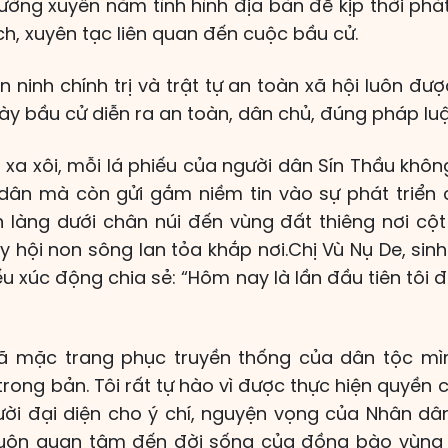
ường xuyên nắm tình hình địa bàn để kịp thời phá
ệch, xuyên tạc liên quan đến cuộc bầu cử.
n ninh chính trị và trật tự an toàn xã hội luôn đư
gày bầu cử diễn ra an toàn, dân chủ, đúng pháp luậ
 xa xôi, mỗi lá phiếu của người dân Sín Thầu khôn
dân mà còn gửi gắm niềm tin vào sự phát triển 
 làng dưới chân núi đến vùng đất thiêng nơi c
y hội non sông lan tỏa khắp nơi.Chị Vù Nụ De, si
ếu xúc động chia sẻ: “Hôm nay là lần đầu tiên tôi 
ã mặc trang phục truyền thống của dân tộc m
rong bản. Tôi rất tự hào vì được thực hiện quyền 
ời đại diện cho ý chí, nguyện vọng của Nhân dâ
luôn quan tâm đến đời sống của đồng bào vùng b