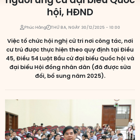
người ứng cử đại biểu Quốc
hội, HĐND
Các đơn vị bầu cử
HĐND cấp xã
Phúc Hằng
THỨ BA, NGÀY 30/12/2025 - 10:00
HĐND cấp tỉnh, thành phố
Việc tổ chức hội nghị cử tri nơi công tác, nơi
cư trú được thực hiện theo quy định tại Điều
45, Điều 54 Luật Bầu cử đại biểu Quốc hội và
đại biểu Hội đồng nhân dân (đã được sửa
đổi, bổ sung năm 2025).