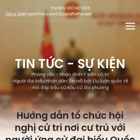
Thứ Bảy 08/08/2026
Tiếng Việt
English
Français
中文
Español
Русский
TIN TỨC - SỰ KIỆN
TƯ LIỆU
TIN TỨC - SỰ KIỆN
Phỏng vấn - Nhận định
ĐA PHƯƠNG TIỆN
Ý kiến cử tri
Phỏng vấn - Nhận định
Ý kiến cử tri
DÀNH CHO BÁO CHÍ
Người đại biểu nhân dân
Tin nổi bật
Dư luận quốc tế
Người đại biểu nhân dân
Ảnh
MẠNG XÃ HỘI
Hỏi đáp bầu cử
Bầu cử địa phương
SỐ LIỆU BẦU CỬ
Tin nổi bật
Video
Dư luận quốc tế
E-magazine
Hướng dẫn tổ chức hội
Cử tri tham gia bầu cử
Hỏi đáp bầu cử
Infographic
nghị cử tri nơi cư trú với
Tổng số đại biểu quốc hội
Bầu cử địa phương
Nữ đại biểu Quốc hội