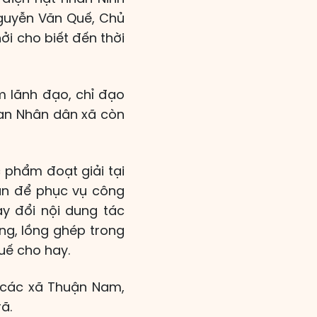
Nguyễn Văn Quế, Chủ
ởi cho biết đến thời
m lãnh đạo, chỉ đạo
ban Nhân dân xã còn
 phẩm đoạt giải tại
ân để phục vụ công
y đổi nội dung tác
ng, lồng ghép trong
uế cho hay.
 các xã Thuận Nam,
ã.