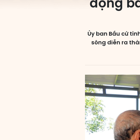
động bầ
Ủy ban Bầu cử tỉn
sông diễn ra thà