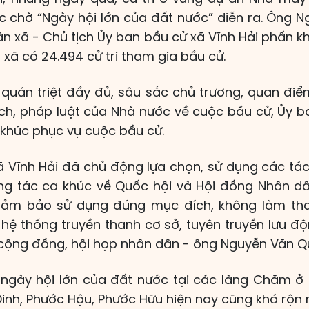
c chờ “Ngày hội lớn của đất nước” diễn ra. Ông 
n xã - Chủ tịch Ủy ban bầu cử xã Vĩnh Hải phấn kh
 xã có 24.494 cử tri tham gia bầu cử.
 quán triệt đầy đủ, sâu sắc chủ trương, quan điể
ch, pháp luật của Nhà nước về cuộc bầu cử, Ủy 
khúc phục vụ cuộc bầu cử.
 Vĩnh Hải đã chủ động lựa chọn, sử dụng các tác
g tác ca khúc về Quốc hội và Hội đồng Nhân d
 đảm bảo sử dụng đúng mục đích, không làm tha
hệ thống truyền thanh cơ sở, tuyên truyền lưu độ
 cộng đồng, hội họp nhân dân - ông Nguyễn Văn Q
 ngày hội lớn của đất nước tại các làng Chăm ở
inh, Phước Hậu, Phước Hữu hiện nay cũng khá rộn r