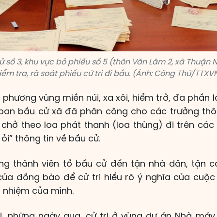
ử số 3, khu vực bỏ phiếu số 5 (thôn Văn Lâm 2, xã Thuận 
iểm tra, rà soát phiếu cử tri đi bầu. (Ảnh: Công Thử/TTXV
a phương vùng miền núi, xa xôi, hiểm trở, đa phần
y ban bầu cử xã đã phân công cho các trưởng thôn
chở theo loa phát thanh (loa thùng) đi trên cá
ỏi” thông tin về bầu cử.
ng thành viên tổ bầu cử đến tận nhà dân, tận c
của đồng bào để cử tri hiểu rõ ý nghĩa của cuộc
h nhiệm của mình.
ải, những ngày qua, cử tri ở vùng dự án Nhà máy