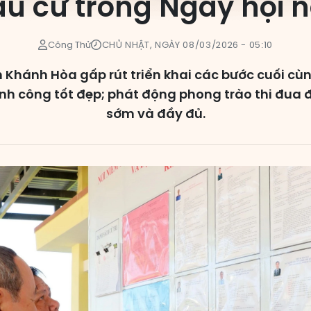
u cử trong Ngày hội 
Công Thử
CHỦ NHẬT, NGÀY 08/03/2026 - 05:10
h Khánh Hòa gấp rút triển khai các bước cuối cù
nh công tốt đẹp; phát động phong trào thi đua để
sớm và đầy đủ.