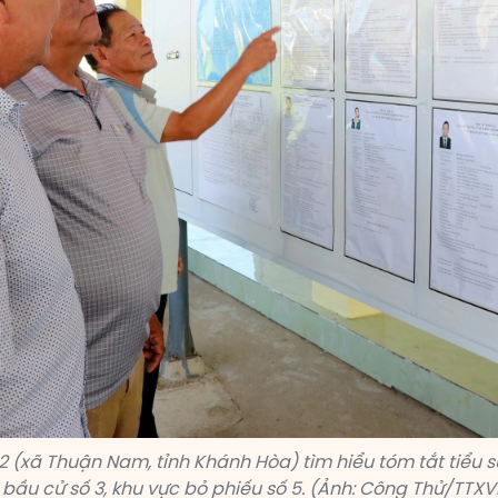
 2 (xã Thuận Nam, tỉnh Khánh Hòa) tìm hiểu tóm tắt tiểu s
ị bầu cử số 3, khu vực bỏ phiếu số 5. (Ảnh: Công Thử/TTXV