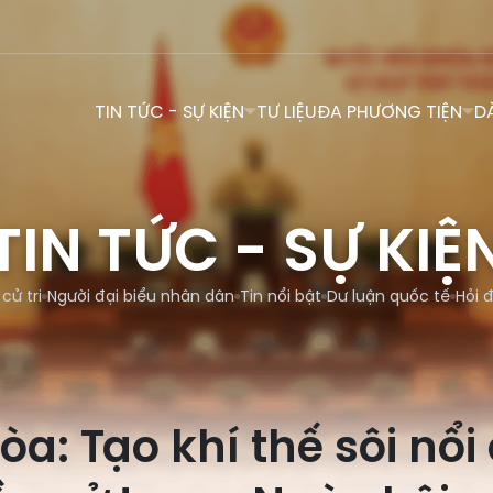
TIN TỨC - SỰ KIỆN
TƯ LIỆU
ĐA PHƯƠNG TIỆN
D
TIN TỨC - SỰ KIỆ
 cử tri
Người đại biểu nhân dân
Tin nổi bật
Dư luận quốc tế
Hỏi 
a: Tạo khí thế sôi nổi