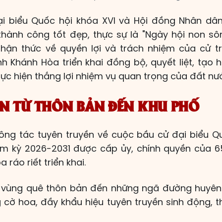
i biểu Quốc hội khóa XVI và Hội đồng Nhân dâ
thành công tốt đẹp, thực sự là "Ngày hội non sô
nhận thức về quyền lợi và trách nhiệm của cử t
ỉnh Khánh Hòa triển khai đồng bộ, quyết liệt, tạo 
ực hiện thắng lợi nhiệm vụ quan trọng của đất nư
ỀN TỪ THÔN BẢN ĐẾN KHU PHỐ
ng tác tuyên truyền về cuộc bầu cử đại biểu Q
m kỳ 2026-2031 được cấp ủy, chính quyền của 6
ráo riết triển khai.
vùng quê thôn bản đến những ngã đường huyên 
cờ hoa, đầy khẩu hiệu tuyên truyền sinh động, th