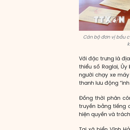
Cán bộ đơn vị bầu c
k
Với đặc trưng là đị
thiểu số Raglai, Ủ
người chạy xe máy 
thanh lưu động “inh 
Đồng thời phân cô
truyền bằng tiếng 
hiện quyền và trác
Tại xã biển Vĩnh H