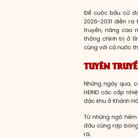
Để cuộc bầu cử đạ
2026-2031 diễn ra 
truyền, nâng cao 
thống chính trị ở t
cùng với cả nước th
TUYÊN TRUY
Những ngày qua, cô
HĐND các cấp nhiệ
đặc khu ở Khánh Hòa 
Từ những ngõ hẻm 
đâu cũng rợp bóng 
rã.