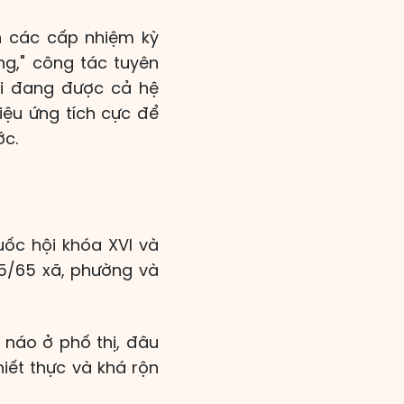
n các cấp nhiệm kỳ
ng," công tác tuyên
ri đang được cả hệ
hiệu ứng tích cực để
ớc.
uốc hội khóa XVI và
5/65 xã, phường và
náo ở phố thị, đâu
iết thực và khá rộn