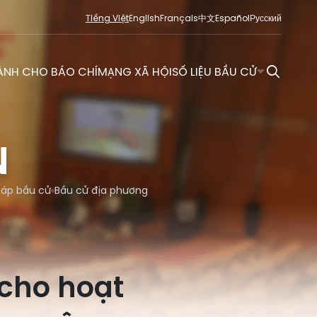
Tiếng Việt
English
Français
中文
Español
Русский
ÀNH CHO BÁO CHÍ
MẠNG XÃ HỘI
SỐ LIỆU BẦU CỬ
N
đáp bầu cử
Bầu cử địa phương
 cho hoạt