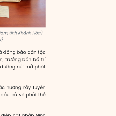
Nam, tỉnh Khánh Hòa)
N)
 là đồng bào dân tộc
, trưởng bản bố trí
c đường núi mở phát
ác nương rẫy tuyên
 bầu cử và phải thể
 điện hạt nhân Ninh