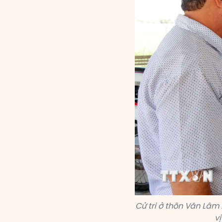
Cử tri ở thôn Văn Lâm
v