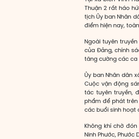
Thuận 2 rất háo hứ
tịch Ủy ban Nhân dâ
điểm hiện nay, toàn
Ngoài tuyên truyền
của Đảng, chính sá
tăng cường các ca 
Ủy ban Nhân dân xã
Cuộc vận động sán
tác tuyên truyền,
phẩm để phát trên 
các buổi sinh hoạt
Không khí chờ đón
Ninh Phước, Phước D