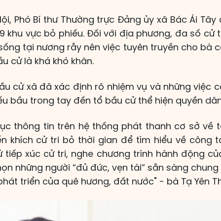
ội, Phó Bí thư Thường trực Đảng ủy xã Bác Ái Tây 
 9 khu vực bỏ phiếu. Đối với địa phương, đa số cử 
 sống tại nương rẫy nên việc tuyên truyền cho bà co
u cử là khá khó khăn.
bầu cử xã đã xác định rõ nhiệm vụ và những việc c
hiếu bầu trong tay đến tổ bầu cử thể hiện quyền dâ
 tục thông tin trên hệ thống phát thanh cơ sở về
n khích cử tri bỏ thời gian để tìm hiểu về công t
ử tiếp xúc cử tri, nghe chương trình hành động củ
họn những người “đủ đức, vẹn tài” sẵn sàng chung 
 phát triển của quê hương, đất nước" - bà Tạ Yên Th