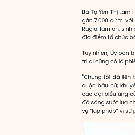
Bà Tạ Yên Thị Lâm H
gần 7.000 cử tri với
Raglai làm ăn, sinh
địa điểm tổ chức bầ
Tuy nhiên, Ủy ban 
tri ai cũng có lá p
"Chúng tôi đã liên
cuộc bầu cử; khuyế
các đại biểu ứng c
đó sáng suốt lựa c
vụ “lập pháp” vì sự