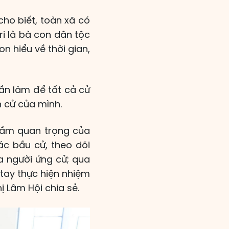
cho biết, toàn xã có
tri là bà con dân tộc
n hiểu về thời gian,
ần làm để tất cả cử
n cử của mình.
 tầm quan trọng của
ác bầu cử, theo dõi
a người ứng cử; qua
tay thực hiện nhiệm
ị Lâm Hội chia sẻ.