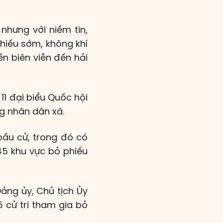
nhưng với niềm tin,
hiếu sớm, không khí
ền biên viễn đến hải
 11 đại biểu Quốc hội
ng nhân dân xã.
 bầu cử, trong đó có
545 khu vực bỏ phiếu
ảng ủy, Chủ tịch Ủy
 cử tri tham gia bỏ