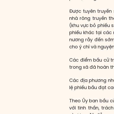
Được tuyên truyền
nhà rông truyền t
(khu vực bỏ phiếu 
phiếu khác tại các
nương rẫy đến sớm 
cho ý chí và nguyệ
Các điểm bầu cử trê
trong xã đã hoàn th
Các địa phương như 
lệ phiếu bầu đạt ca
Theo Ủy ban bầu cử 
với tinh thần, trá