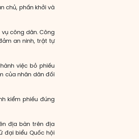
ân chủ, phấn khởi và
ĩa vụ công dân. Công
ảm an ninh, trật tự
hành việc bỏ phiếu
iệm của nhân dân đối
ành kiểm phiếu đúng
ên địa bàn trên địa
ử đại biểu Quốc hội