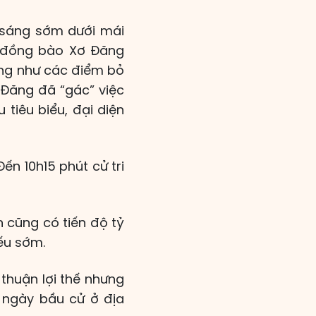
 sáng sớm dưới mái
a đồng bào Xơ Đăng
ũng như các điểm bỏ
 Đăng đã “gác” việc
tiêu biểu, đại diện
ến 10h15 phút cử tri
n cũng có tiến độ tỷ
iếu sớm.
 thuận lợi thế nhưng
í ngày bầu cử ở địa