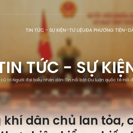
TIN TỨC - SỰ KIỆN
TƯ LIỆU
ĐA PHƯƠNG TIỆN
D
TIN TỨC - SỰ KIỆ
 cử tri
Người đại biểu nhân dân
Tin nổi bật
Dư luận quốc tế
Hỏi 
khí dân chủ lan tỏa, 