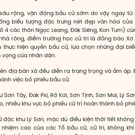
 sâu rộng, vận động bầu cử sớm do vậy ngay từ
hống biểu tượng đặc trưng nét đẹp văn hóa củ
số 4 các thôn Ngọc Leang, Đăk Siêng, Kon Tum) c
 nhà rông, điểm trường học cử tri là đồng bào Xơ
thực hiện quyền bầu cử, lựa chọn những đại biểu 
n vọng của nhân dân.
n địa bàn xã đều diễn ra trang trọng và ấm áp. Đ
ành việc bỏ phiếu bầu cử.
Sơn Tây, Đak Pxi, Rờ Kơi, Sơn Tịnh, Sơn Mai, Lý Sơ
o, nhiều khu vực bỏ phiếu cử tri hoàn thành bỏ ph
đặc khu Lý Sơn, mặc dù điều kiện thời tiết không
ch nhiệm cao của các Tổ bầu cử, cử tri, không kh