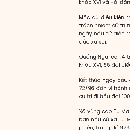
khóa XVI và Hội đồ
Mặc dù điều kiện t
trách nhiệm cử tri
ngày bầu cử diễn ra
đảo xa xôi.
Quảng Ngãi có 1,4 tr
khóa XVI, 66 đại bi
Kết thúc ngày bầu c
72/96 đơn vị hành c
cử tri đi bầu đạt 10
Xã vùng cao Tu Mơ 
ban bầu cử xã Tu M
phiếu, trong đó 97%