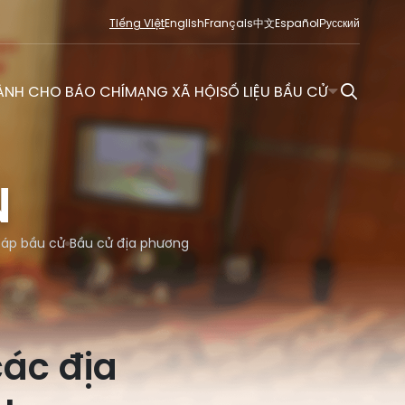
Tiếng Việt
English
Français
中文
Español
Русский
ÀNH CHO BÁO CHÍ
MẠNG XÃ HỘI
SỐ LIỆU BẦU CỬ
N
đáp bầu cử
Bầu cử địa phương
các địa