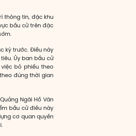
í thông tin, đặc khu
u vực bầu cử trên đặc
 sớm.
c kỳ trước. Điều này
 tiêu. Ủy ban bầu cử
 việc bỏ phiếu theo
 theo đúng thời gian
h Quảng Ngãi Hồ Văn
điểm bầu cử điều này
y dựng cơ quan quyền
.