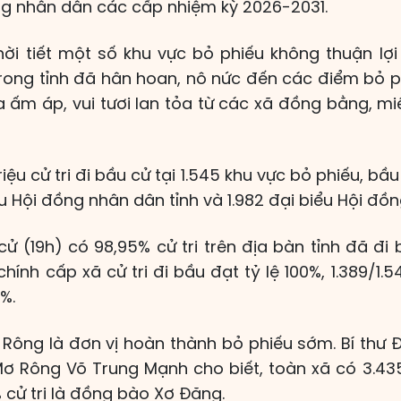
ng nhân dân các cấp nhiệm kỳ 2026-2031.
hời tiết một số khu vực bỏ phiếu không thuận lợi 
 trong tỉnh đã hân hoan, nô nức đến các điểm bỏ p
 ấm áp, vui tươi lan tỏa từ các xã đồng bằng, mi
iệu cử tri đi bầu cử tại 1.545 khu vực bỏ phiếu, bầu
ểu Hội đồng nhân dân tỉnh và 1.982 đại biểu Hội đồ
ử (19h) có 98,95% cử tri trên địa bàn tỉnh đã đi
hính cấp xã cử tri đi bầu đạt tỷ lệ 100%, 1.389/1.
0%.
Rông là đơn vị hoàn thành bỏ phiếu sớm. Bí thư Đ
ơ Rông Võ Trung Mạnh cho biết, toàn xã có 3.435
 cử tri là đồng bào Xơ Đăng.