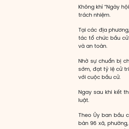
Không khí “Ngày hội
trách nhiệm.
Tại các địa phương,
tác tổ chức bầu cử
và an toàn.
Nhờ sự chuẩn bị c
sớm, đạt tỷ lệ cử t
với cuộc bầu cử.
Ngay sau khi kết t
luật.
Theo Ủy ban bầu cử
bàn 96 xã, phường,