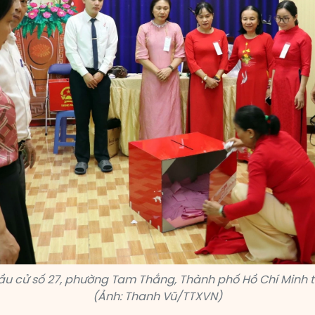
ầu cử số 27, phường Tam Thắng, Thành phố Hồ Chí Minh t
(Ảnh: Thanh Vũ/TTXVN)