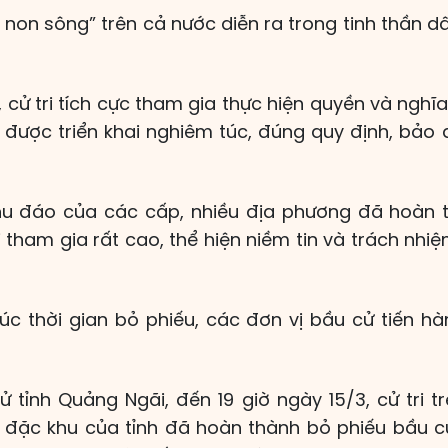
 non sông” trên cả nước diễn ra trong tinh thần d
 cử tri tích cực tham gia thực hiện quyền và ngh
 được triển khai nghiêm túc, đúng quy định, bảo đ
hu đáo của các cấp, nhiều địa phương đã hoàn t
ri tham gia rất cao, thể hiện niềm tin và trách nh
húc thời gian bỏ phiếu, các đơn vị bầu cử tiến h
 tỉnh Quảng Ngãi, đến 19 giờ ngày 15/3, cử tri tr
 đặc khu của tỉnh đã hoàn thành bỏ phiếu bầu c