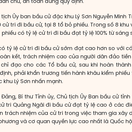
dân chủ, an toàn đúng quy định.
 tịch Ủy ban bầu cử đặc khu Lý Sơn Nguyễn Minh Tr
 cử tri đi bầu cử, tại 8 tổ bỏ phiếu. Trong số 8 kh
phiếu có tỷ lệ cử tri đi bầu đạt tỷ lệ 100% từ sáng
có tỷ lệ cử tri đi bầu cử sớm đạt cao hơn so với cá
đoàn kết, trách nhiệm cao của người dân đảo tiền
chỉ đạo cho các Tổ bầu cử, sau khi hoàn thành
định, phải khẩn trương tiến hành khâu kiểm phiếu
ặc khu Lý Sơn nhấn mạnh.
 Đảng, Bí thư Tỉnh ủy, Chủ tịch Ủy Ban bầu cử tỉn
 cử tri Quảng Ngãi đi bầu cử đạt tỷ lệ cao ở các 
ần trách nhiệm của cử tri trong việc tham gia xâ
 phương và cơ quan quyền lực cao nhất là Quốc hội