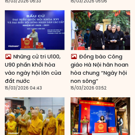
15/03/2026 06:33
15/03/2026 05:06
Những cử tri U100,
Đồng bào Công
U90 phấn khởi hòa
giáo Hà Nội hân hoan
vào ngày hội lớn của
hòa chung “Ngày hội
đất nước
non sông”
15/03/2026 04:43
15/03/2026 03:52