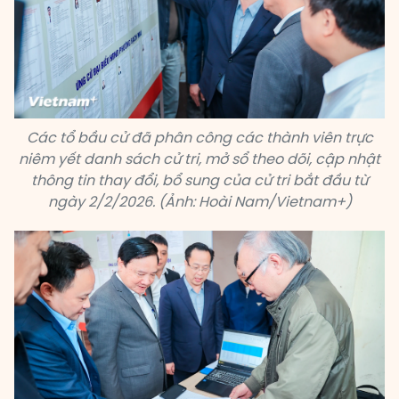
Các tổ bầu cử đã phân công các thành viên trực
niêm yết danh sách cử tri, mở sổ theo dõi, cập nhật
thông tin thay đổi, bổ sung của cử tri bắt đầu từ
ngày 2/2/2026. (Ảnh: Hoài Nam/Vietnam+)