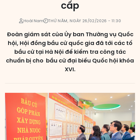
cấp
Các đơn vị bầu cử
Hoài Nam
THỨ NĂM, NGÀY 26/02/2026 - 11:30
HĐND cấp xã
HĐND cấp tỉnh, thành phố
Đoàn giám sát của Ủy ban Thường vụ Quốc
hội, Hội đồng bầu cử quốc gia đã tới các tổ
bầu cử tại Hà Nội để kiểm tra công tác
chuẩn bị cho bầu cử đại biểu Quốc hội khóa
XVI.