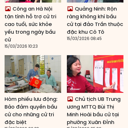
Công an Hà Nội
Quảng Ninh: Rộn
tận tình hỗ trợ cử tri
ràng không khí bầu
cao tuổi, sức khỏe
cử tại đảo Trần thuộc
yếu trong ngày bầu
đặc khu Cô Tô
15/03/2026 08:45
cử
15/03/2026 10:23
Hòm phiếu lưu động:
Chủ tịch UB Trung
Bảo đảm quyền bầu
ương MTTQ Bùi Thị
cử cho những cử tri
Minh Hoài bầu cử tại
đặc biệt
phường Xuân Đỉnh