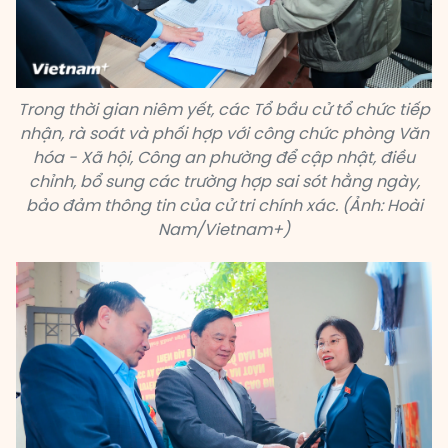
Trong thời gian niêm yết, các Tổ bầu cử tổ chức tiếp
nhận, rà soát và phối hợp với công chức phòng Văn
hóa - Xã hội, Công an phường để cập nhật, điều
chỉnh, bổ sung các trường hợp sai sót hằng ngày,
bảo đảm thông tin của cử tri chính xác. (Ảnh: Hoài
Nam/Vietnam+)