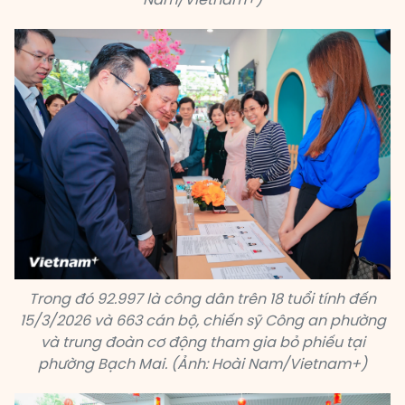
Trong đó 92.997 là công dân trên 18 tuổi tính đến
15/3/2026 và 663 cán bộ, chiến sỹ Công an phường
và trung đoàn cơ động tham gia bỏ phiếu tại
phường Bạch Mai. (Ảnh: Hoài Nam/Vietnam+)