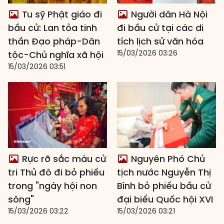
Tu sỹ Phật giáo đi
Người dân Hà Nội
bầu cử: Lan tỏa tinh
đi bầu cử tại các di
thần Đạo pháp-Dân
tích lịch sử văn hóa
15/03/2026 03:26
tộc-Chủ nghĩa xã hội
15/03/2026 03:51
Rực rỡ sắc màu cử
Nguyên Phó Chủ
tri Thủ đô đi bỏ phiếu
tịch nước Nguyễn Thị
trong "ngày hội non
Bình bỏ phiếu bầu cử
sông"
đại biểu Quốc hội XVI
15/03/2026 03:22
15/03/2026 03:21