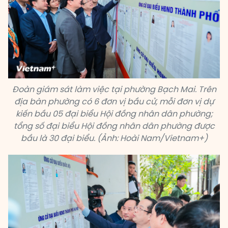
Đoàn giám sát làm việc tại phường Bạch Mai. Trên
địa bàn phường có 6 đơn vị bầu cử, mỗi đơn vị dự
kiến bầu 05 đại biểu Hội đồng nhân dân phường;
tổng số đại biểu Hội đồng nhân dân phường được
bầu là 30 đại biểu. (Ảnh: Hoài Nam/Vietnam+)