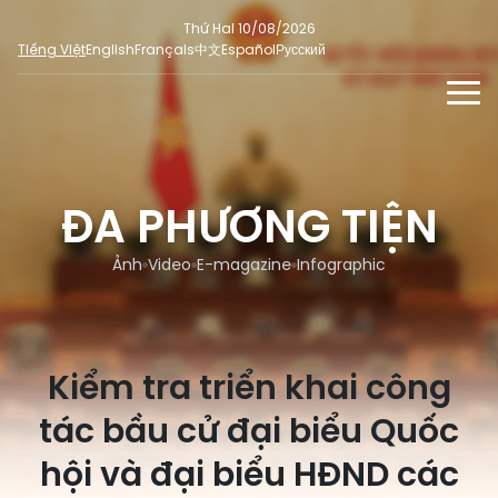
Thứ Hai 10/08/2026
Tiếng Việt
English
Français
中文
Español
Русский
TIN TỨC - SỰ KIỆN
TƯ LIỆU
ĐA PHƯƠNG TIỆN
Phỏng vấn - Nhận định
ĐA PHƯƠNG TIỆN
Ý kiến cử tri
Ảnh
Video
E-magazine
Infographic
DÀNH CHO BÁO CHÍ
Người đại biểu nhân dân
Ảnh
MẠNG XÃ HỘI
SỐ LIỆU BẦU CỬ
Tin nổi bật
Video
Kiểm tra triển khai công
Dư luận quốc tế
E-magazine
Cử tri tham gia bầu cử
tác bầu cử đại biểu Quốc
Hỏi đáp bầu cử
Infographic
Tổng số đại biểu quốc hội
hội và đại biểu HĐND các
Bầu cử địa phương
Nữ đại biểu Quốc hội