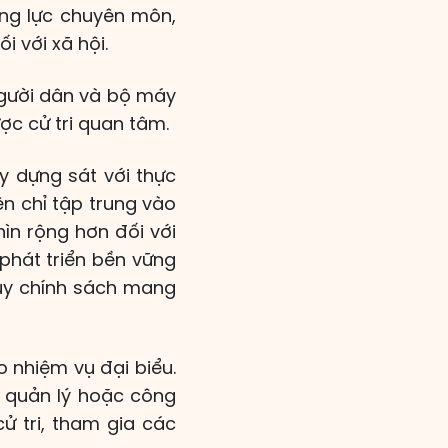
ăng lực chuyên môn,
i với xã hội.
người dân và bộ máy
ợc cử tri quan tâm.
y dựng sát với thực
n chỉ tập trung vào
ìn rộng hơn đối với
phát triển bền vững
duy chính sách mang
 nhiệm vụ đại biểu.
í quản lý hoặc công
ử tri, tham gia các