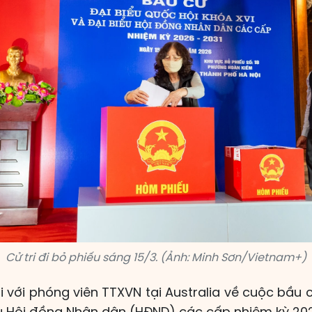
Cử tri đi bỏ phiếu sáng 15/3. (Ảnh: Minh Sơn/Vietnam+)
 với phóng viên TTXVN tại Australia về cuộc bầu 
u Hội đồng Nhân dân (HĐND) các cấp nhiệm kỳ 2026