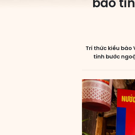
bảo tín
Trí thức kiều bào
tính bước ngo