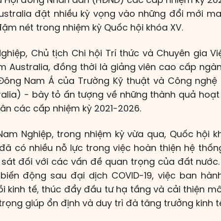
ustralia đặt nhiều kỳ vọng vào những đổi mới m
ậm nét trong nhiệm kỳ Quốc hội khóa XV.
hiệp, Chủ tịch Chi hội Trí thức và Chuyên gia Vi
 Australia, đồng thời là giảng viên cao cấp ngàn
 Đông Nam Á của Trường Kỹ thuật và Công nghệ t
ralia) - bày tỏ ấn tượng về những thành quả hoạ
ân các cấp nhiệm kỳ 2021-2026.
Nam Nghiệp, trong nhiệm kỳ vừa qua, Quốc hội 
ã có nhiều nỗ lực trong việc hoàn thiện hệ thốn
 sát đối với các vấn đề quan trọng của đất nước.
u biến động sau đại dịch COVID-19, việc ban hành
i kinh tế, thúc đẩy đầu tư hạ tầng và cải thiện m
ọng giúp ổn định và duy trì đà tăng trưởng kinh t