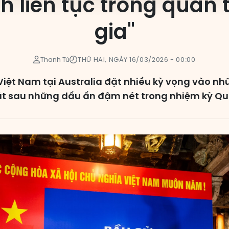
h liên tục trong quản 
gia"
Thanh Tú
THỨ HAI, NGÀY 16/03/2026 - 00:00
 Việt Nam tại Australia đặt nhiều kỳ vọng vào 
ặt sau những dấu ấn đậm nét trong nhiệm kỳ Quố