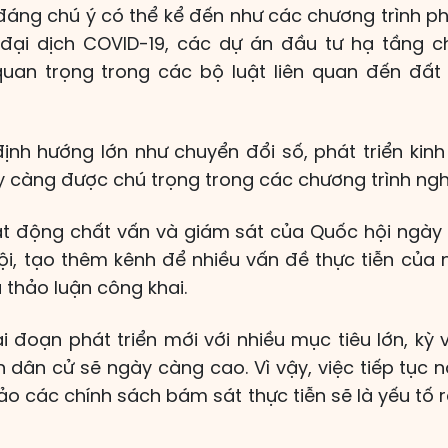
đáng chú ý có thể kể đến như các chương trình phụ
 đại dịch COVID-19, các dự án đầu tư hạ tầng c
uan trọng trong các bộ luật liên quan đến đất 
ịnh hướng lớn như chuyển đổi số, phát triển kinh
 càng được chú trọng trong các chương trình nghị
oạt động chất vấn và giám sát của Quốc hội ngà
i, tạo thêm kênh để nhiều vấn đề thực tiễn của
 thảo luận công khai.
ai đoạn phát triển mới với nhiều mục tiêu lớn, k
n dân cử sẽ ngày càng cao. Vì vậy, việc tiếp tục 
o các chính sách bám sát thực tiễn sẽ là yếu tố r