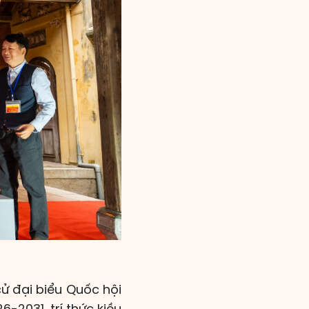
cử đại biểu Quốc hội
-2031, trí thức kiều