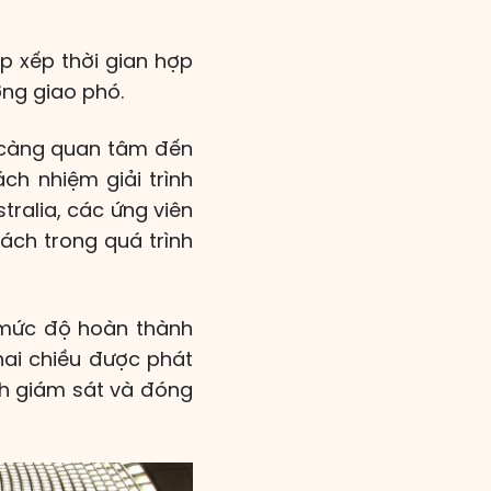
p xếp thời gian hợp
ởng giao phó.
y càng quan tâm đến
ch nhiệm giải trình
tralia, các ứng viên
ách trong quá trình
á mức độ hoàn thành
 hai chiều được phát
ình giám sát và đóng