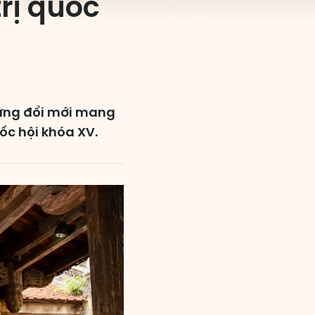
trị quốc
những đổi mới mang
c hội khóa XV.