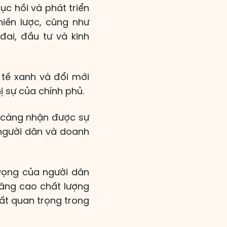
c hồi và phát triển
hiến lược, cũng như
đai, đầu tư và kinh
 tế xanh và đổi mới
 sự của chính phủ.
y càng nhận được sự
 người dân và doanh
ỳ vọng của người dân
nâng cao chất lượng
ất quan trọng trong