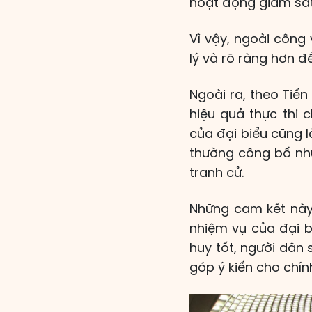
hoạt động giám sát
Vì vậy, ngoài công
lý và rõ ràng hơn đ
Ngoài ra, theo Tiế
hiệu quả thực thi 
của đại biểu cũng l
thường công bố nhữ
tranh cử.
Những cam kết này 
nhiệm vụ của đại bi
huy tốt, người dân 
góp ý kiến cho chín