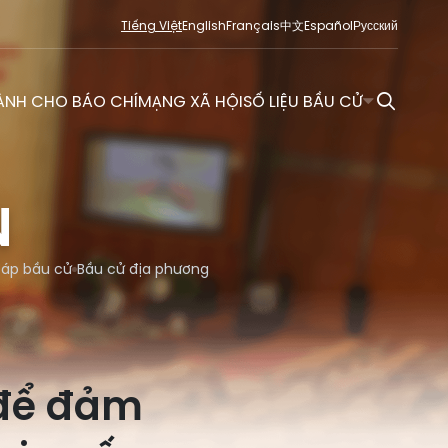
Tiếng Việt
English
Français
中文
Español
Русский
ÀNH CHO BÁO CHÍ
MẠNG XÃ HỘI
SỐ LIỆU BẦU CỬ
N
đáp bầu cử
Bầu cử địa phương
 để đảm