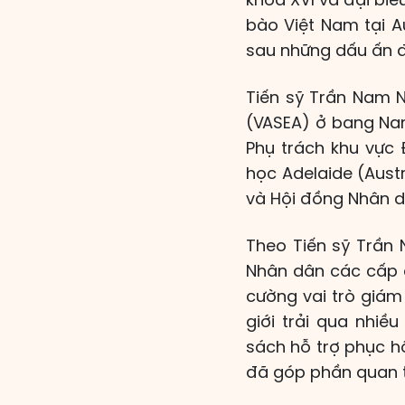
bào Việt Nam tại A
sau những dấu ấn đ
Tiến sỹ Trần Nam Ng
(VASEA) ở bang Nam
Phụ trách khu vực
học Adelaide (Aust
và Hội đồng Nhân d
Theo Tiến sỹ Trần 
Nhân dân các cấp đ
cường vai trò giám
giới trải qua nhiề
sách hỗ trợ phục hồ
đã góp phần quan tr