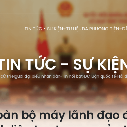
TIN TỨC - SỰ KIỆN
TƯ LIỆU
ĐA PHƯƠNG TIỆN
D
TIN TỨC - SỰ KIỆ
 cử tri
Người đại biểu nhân dân
Tin nổi bật
Dư luận quốc tế
Hỏi 
toàn bộ máy lãnh đạo