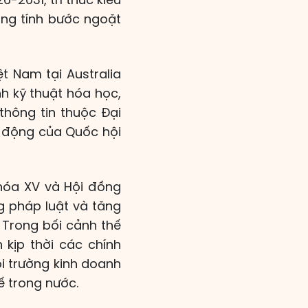
ang tính bước ngoặt
ệt Nam tại Australia
h kỹ thuật hóa học,
hông tin thuộc Đại
t động của Quốc hội
khóa XV và Hội đồng
g pháp luật và tăng
 Trong bối cảnh thế
 kịp thời các chính
ôi trường kinh doanh
ế trong nước.