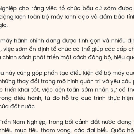
Nghiệp cho rằng việc tổ chức bầu cử sớm được
ộng kiện toàn bộ máy lãnh đạo và đảm bảo tính
ia.
máy hành chính đang được tinh gọn và nhiều đị
 việc sớm ổn định tổ chức có thể giúp các cấp ch
 chính sách phát triển một cách đồng bộ, hiệu qu
ều này cũng góp phần tạo điều kiện để bộ máy quả
hững thay đổi trong mô hình quản trị và yêu cầu p
triển khai tốt, việc kiện toàn sớm nhân sự có thể
rong điều hành, từ đó hỗ trợ quá trình thực hiệ
 của đất nước.
Trần Nam Nghiệp, trong bối cảnh đất nước đang
 nhiều mục tiêu tham vọng, các đại biểu Quốc h