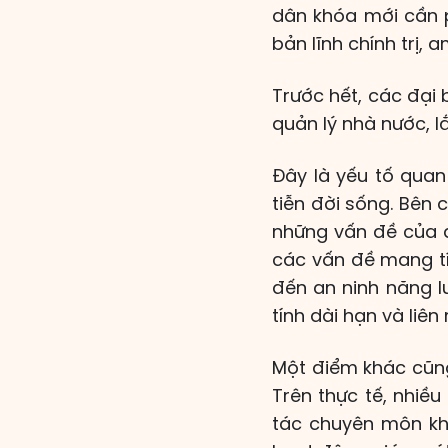
dân khóa mới cần p
bản lĩnh chính trị, 
Trước hết, các đại
quản lý nhà nước, 
Đây là yếu tố quan
tiễn đời sống. Bên
những vấn đề của đ
các vấn đề mang tí
đến an ninh năng l
tính dài hạn và liên
Một điểm khác cũng
Trên thực tế, nhiề
tác chuyên môn khá