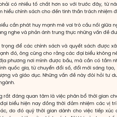
hải có nhiều tố chất hơn so với trước đây, từ n
am hiểu chính sách cho đến tinh thần trách nhiệm đố
 biểu cần phát huy mạnh mẽ vai trò cầu nối giữa 
lắng nghe và phản ánh trung thực những vấn đề đư
 trọng để các chính sách và quyết sách được xâ
 cạnh đó, ông cũng cho rằng các đại biểu không nê
ịa phương nơi mình được bầu, mà cần có tầm nh
nh quốc gia, từ chuyển đổi số, đổi mới sáng tạo, 
ượng và giáo dục. Những vấn đề này đòi hỏi tư 
 ngành.
 rất đáng quan tâm là việc phân bổ thời gian cho
u đại biểu hiện nay đồng thời đảm nhiệm các vị tr
c, do đó quỹ thời gian dành cho việc tiếp xúc c