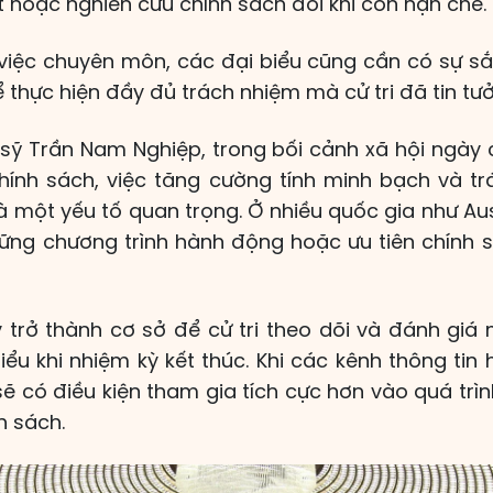
 hoặc nghiên cứu chính sách đôi khi còn hạn chế.
 việc chuyên môn, các đại biểu cũng cần có sự sắ
ể thực hiện đầy đủ trách nhiệm mà cử tri đã tin tư
n sỹ Trần Nam Nghiệp, trong bối cảnh xã hội ngà
chính sách, việc tăng cường tính minh bạch và trá
à một yếu tố quan trọng. Ở nhiều quốc gia như Aus
ng chương trình hành động hoặc ưu tiên chính s
trở thành cơ sở để cử tri theo dõi và đánh gi
ểu khi nhiệm kỳ kết thúc. Khi các kênh thông tin
sẽ có điều kiện tham gia tích cực hơn vào quá tr
h sách.