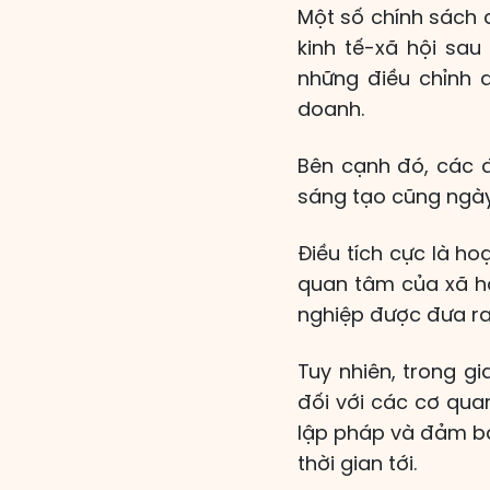
Một số chính sách 
kinh tế-xã hội sau
những điều chỉnh q
doanh.
Bên cạnh đó, các đ
sáng tạo cũng ngày
Điều tích cực là h
quan tâm của xã hộ
nghiệp được đưa ra
Tuy nhiên, trong gi
đối với các cơ qua
lập pháp và đảm bả
thời gian tới.