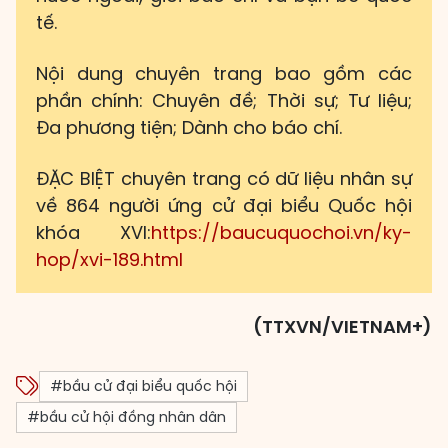
tế.
Nội dung chuyên trang bao gồm các
phần chính: Chuyên đề; Thời sự; Tư liệu;
Đa phương tiện; Dành cho báo chí.
ĐẶC BIỆT chuyên trang có dữ liệu nhân sự
về 864 người ứng cử đại biểu Quốc hội
khóa XVI:
https://baucuquochoi.vn/ky-
hop/xvi-189.html
(TTXVN/VIETNAM+)
#bầu cử đại biểu quốc hội
#bầu cử hội đồng nhân dân