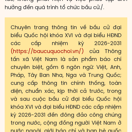
hưởng đến quá trình tổ chức bầu cử./.
Chuyên trang thông tin về bầu cử đại
biểu Quốc hội khóa XVI và đại biểu HĐND
các cấp nhiệm kỳ 2026-2031
(https://baucuquochoi.vn/)
của Thông
tấn xã Việt Nam là sản phẩm báo chí
chuyên biệt, gồm 6 ngôn ngữ: Việt, Anh,
Pháp, Tây Ban Nha, Nga và Trung Quốc;
cung cấp thông tin chính thống, toàn
diện, chuẩn xác, kịp thời cả trước, trong
và sau cuộc bầu cử đại biểu Quốc hội
khóa XVI và đại biểu HĐND các cấp nhiệm
kỳ 2026-2031 đến đông đảo công chúng
trong nước, cộng đồng người Việt Nam ở
nước ngoài, giới báo chí và bạn bè quốc