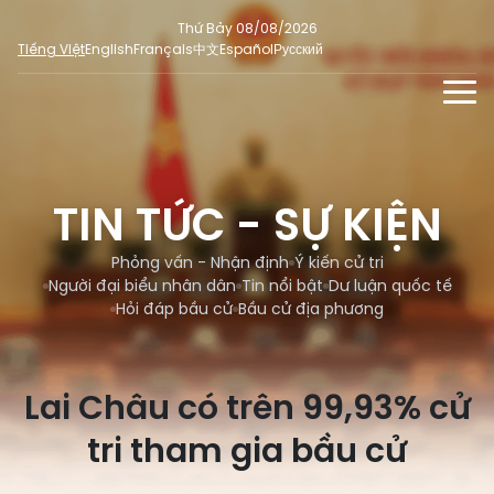
Thứ Bảy 08/08/2026
Tiếng Việt
English
Français
中文
Español
Русский
TIN TỨC - SỰ KIỆN
TƯ LIỆU
TIN TỨC - SỰ KIỆN
Phỏng vấn - Nhận định
ĐA PHƯƠNG TIỆN
Ý kiến cử tri
Phỏng vấn - Nhận định
Ý kiến cử tri
DÀNH CHO BÁO CHÍ
Người đại biểu nhân dân
Tin nổi bật
Dư luận quốc tế
Người đại biểu nhân dân
Ảnh
MẠNG XÃ HỘI
Hỏi đáp bầu cử
Bầu cử địa phương
SỐ LIỆU BẦU CỬ
Tin nổi bật
Video
Dư luận quốc tế
E-magazine
Lai Châu có trên 99,93% cử
Cử tri tham gia bầu cử
Hỏi đáp bầu cử
Infographic
tri tham gia bầu cử
Tổng số đại biểu quốc hội
Bầu cử địa phương
Nữ đại biểu Quốc hội