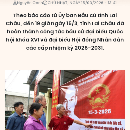
Nguyễn Oanh
CHỦ NHẬT, NGÀY 15/03/2026 - 13:41
Các đơn vị bầu cử
Theo báo cáo từ Ủy ban Bầu cử tỉnh Lai
HĐND cấp xã
Châu, đến 19 giờ ngày 15/3, tỉnh Lai Châu đã
HĐND cấp tỉnh, thành phố
hoàn thành công tác bầu cử đại biểu Quốc
hội khóa XVI và đại biểu Hội đồng Nhân dân
các cấp nhiệm kỳ 2026-2031.