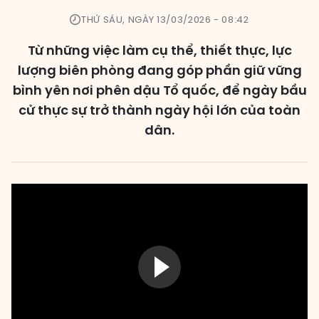
THỨ SÁU, NGÀY 13/03/2026 - 08:42
Các đơn vị bầu cử
Từ những việc làm cụ thể, thiết thực, lực
HĐND cấp xã
lượng biên phòng đang góp phần giữ vững
HĐND cấp tỉnh, thành phố
bình yên nơi phên dậu Tổ quốc, để ngày bầu
cử thực sự trở thành ngày hội lớn của toàn
dân.