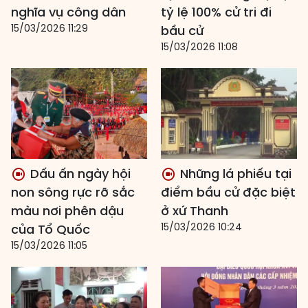
nghĩa vụ công dân
tỷ lệ 100% cử tri đi
15/03/2026 11:29
bầu cử
15/03/2026 11:08
Dấu ấn ngày hội
Những lá phiếu tại
non sông rực rỡ sắc
điểm bầu cử đặc biệt
màu nơi phên dậu
ở xứ Thanh
15/03/2026 10:24
của Tổ Quốc
15/03/2026 11:05