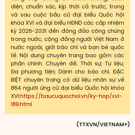
diện, chuẩn xác, kịp thời cả trước, trong
và sau cuộc bầu cử đại biểu Quốc hội
khóa XVI và đại biểu HĐND các cấp nhiệm
kỳ 2026-2031 đến đông đảo công chúng
trong nước, cộng đồng người Việt Nam ở
nước ngoài, giới báo chí và bạn bè quốc
tế. Nội dung chuyên trang bao gồm các
phần chính: Chuyên đề; Thời sự; Tư liệu;
Đa phương tiện; Dành cho báo chí. ĐẶC
BIỆT chuyên trang có dữ liệu nhân sự về
864 người ứng cử đại biểu Quốc hội khóa
XVI:
https://baucuquochoi.vn/ky-hop/xvi-
189.html
(TTXVN/VIETNAM+)