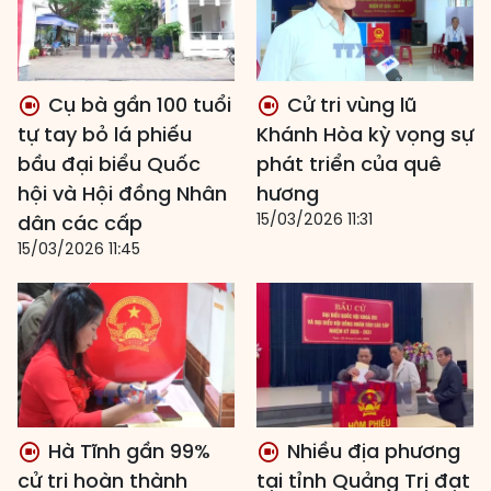
Cụ bà gần 100 tuổi
Cử tri vùng lũ
tự tay bỏ lá phiếu
Khánh Hòa kỳ vọng sự
bầu đại biểu Quốc
phát triển của quê
hội và Hội đồng Nhân
hương
15/03/2026 11:31
dân các cấp
15/03/2026 11:45
Hà Tĩnh gần 99%
Nhiều địa phương
cử tri hoàn thành
tại tỉnh Quảng Trị đạt