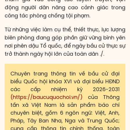
động người dân nâng cao cảnh giác trong
công tác phòng chống tội phạm.
Từ những việc làm cụ thể, thiết thực, lực lượng
biên phòng đang góp phần giữ vững bình yên
nơi phên dậu Tổ quốc, để ngày bầu cử thực sự
trở thành ngày hội lớn của toàn dân ./.
Chuyên trang thông tin về bầu cử đại
biểu Quốc hội khóa XVI và đại biểu HĐND
các cấp nhiệm kỳ 2026-2031
(https://baucuquochoi.vn/)
của Thông
tấn xã Việt Nam là sản phẩm báo chí
chuyên biệt, gồm 6 ngôn ngữ: Việt, Anh,
Pháp, Tây Ban Nha, Nga và Trung Quốc;
cung cấp thông tin chính thống, toàn