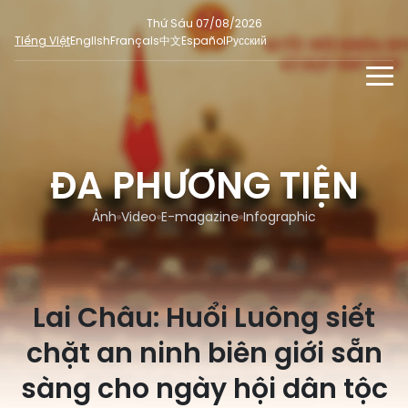
Thứ Sáu 07/08/2026
Tiếng Việt
English
Français
中文
Español
Русский
TIN TỨC - SỰ KIỆN
TƯ LIỆU
ĐA PHƯƠNG TIỆN
Phỏng vấn - Nhận định
ĐA PHƯƠNG TIỆN
Ý kiến cử tri
Ảnh
Video
E-magazine
Infographic
DÀNH CHO BÁO CHÍ
Người đại biểu nhân dân
Ảnh
MẠNG XÃ HỘI
SỐ LIỆU BẦU CỬ
Tin nổi bật
Video
Lai Châu: Huổi Luông siết
Dư luận quốc tế
E-magazine
Cử tri tham gia bầu cử
chặt an ninh biên giới sẵn
Hỏi đáp bầu cử
Infographic
Tổng số đại biểu quốc hội
sàng cho ngày hội dân tộc
Bầu cử địa phương
Nữ đại biểu Quốc hội