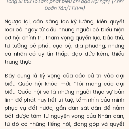
Tổng Bí thư Tô Lâm phát biểu chỉ đạo Hội nghị. (Ảnh:
Doãn Tấn/TTXVN)
Ngược lại, cần sàng lọc kỹ lưỡng, kiên quyết
loại bỏ ngay từ đầu những người có biểu hiện
cơ hội chính trị, tham vọng quyền lực, bảo thủ,
tư tưởng bè phái, cục bộ, địa phương; những
cá nhân có uy tín thấp, đạo đức kém, thiếu
trung thực.
Đây cũng là kỳ vọng của các cử tri vào đại
biểu Quốc hội khóa mới. “Tôi mong các đại
biểu Quốc hội sẽ là những người thực sự bản
lĩnh để phát huy hết trí tuệ, tầm nhìn của mình
phục vụ đất nước, gần dân sát dân để nắm
bắt được tâm tư nguyện vọng của Nhân dân,
từ đó có những tiếng nói, đóng góp và quyết