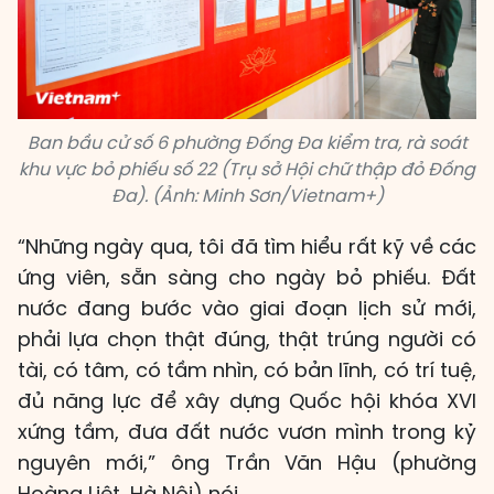
Ban bầu cử số 6 phường Đống Đa kiểm tra, rà soát
khu vực bỏ phiếu số 22 (Trụ sở Hội chữ thập đỏ Đống
Đa). (Ảnh: Minh Sơn/Vietnam+)
“Những ngày qua, tôi đã tìm hiểu rất kỹ về các
ứng viên, sẵn sàng cho ngày bỏ phiếu. Đất
nước đang bước vào giai đoạn lịch sử mới,
phải lựa chọn thật đúng, thật trúng người có
tài, có tâm, có tầm nhìn, có bản lĩnh, có trí tuệ,
đủ năng lực để xây dựng Quốc hội khóa XVI
xứng tầm, đưa đất nước vươn mình trong kỷ
nguyên mới,” ông Trần Văn Hậu (phường
Hoàng Liệt, Hà Nội) nói.