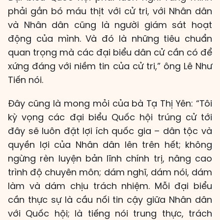
phải gắn bó máu thịt với cử tri, với Nhân dân
và Nhân dân cũng là người giám sát hoạt
động của mình. Và đó là những tiêu chuẩn
quan trọng mà các đại biểu dân cử cần có để
xứng đáng với niềm tin của cử tri,” ông Lê Như
Tiến nói.
Đây cũng là mong mỏi của bà Tạ Thị Yên: “Tôi
kỳ vọng các đại biểu Quốc hội trúng cử tới
đây sẽ luôn đặt lợi ích quốc gia – dân tộc và
quyền lợi của Nhân dân lên trên hết; không
ngừng rèn luyện bản lĩnh chính trị, nâng cao
trình độ chuyên môn; dám nghĩ, dám nói, dám
làm và dám chịu trách nhiệm. Mỗi đại biểu
cần thực sự là cầu nối tin cậy giữa Nhân dân
với Quốc hội; là tiếng nói trung thực, trách