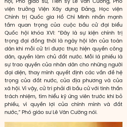
hội, Phó giáo sư, Tiến sỹ Lê Văn Cường, Phó
viện trưởng Viện Xây dựng Đảng, Học viện
Chính trị Quốc gia Hồ Chí Minh nhấn mạnh
tầm quan trọng của cuộc bầu cử đại biểu
Quốc hội khóa XVI: “Đây là sự kiện chính trị
trọng đại đồng thời là ngày hội lớn của toàn
dân khi mỗi cử tri được thực hiện quyền công
dân, quyền làm chủ đất nước. Mỗi lá phiếu là
sự trao quyền của nhân dân cho những người
đại diện, thay mình quyết định các vấn đề hệ
trọng của đất nước, của địa phương và của
xã hội. Vì vậy, cử tri phải đi bầu cử với tinh thần
trách nhiệm, tìm hiểu kỹ ứng viên trước khi bỏ
phiếu, vì quyền lợi của chính mình và đất
nước,” Phó giáo sư Lê Văn Cường nói.