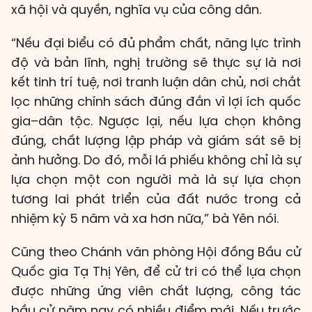
xã hội và quyền, nghĩa vụ của công dân.
“Nếu đại biểu có đủ phẩm chất, năng lực trình
độ và bản lĩnh, nghị trường sẽ thực sự là nơi
kết tinh trí tuệ, nơi tranh luận dân chủ, nơi chắt
lọc những chính sách đúng đắn vì lợi ích quốc
gia–dân tộc. Ngược lại, nếu lựa chọn không
đúng, chất lượng lập pháp và giám sát sẽ bị
ảnh hưởng. Do đó, mỗi lá phiếu không chỉ là sự
lựa chọn một con người mà là sự lựa chọn
tương lai phát triển của đất nước trong cả
nhiệm kỳ 5 năm và xa hơn nữa,” bà Yên nói.
Cũng theo Chánh văn phòng Hội đồng Bầu cử
Quốc gia Tạ Thị Yên, để cử tri có thể lựa chọn
được những ứng viên chất lượng, công tác
bầu cử năm nay có nhiều điểm mới. Nếu trước