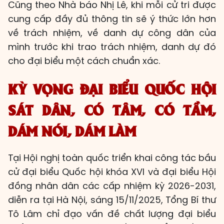
Cũng theo Nhà báo Nhị Lê, khi mỗi cử tri được
cung cấp đầy đủ thông tin sẽ ý thức lớn hơn
về trách nhiệm, về danh dự công dân của
mình trước khi trao trách nhiệm, danh dự đó
cho đại biểu một cách chuẩn xác.
KỲ VỌNG ĐẠI BIỂU QUỐC HỘI
SÁT DÂN, CÓ TÂM, CÓ TẦM,
DÁM NÓI, DÁM LÀM
Tại Hội nghị toàn quốc triển khai công tác bầu
cử đại biểu Quốc hội khóa XVI và đại biểu Hội
đồng nhân dân các cấp nhiệm kỳ 2026-2031,
diễn ra tại Hà Nội, sáng 15/11/2025, Tổng Bí thư
Tô Lâm chỉ đạo vấn đề chất lượng đại biểu