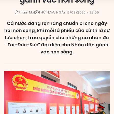
gánh vác non sông
Các đơn vị bầu cử
Phạm Mai
THỨ NĂM, NGÀY 12/03/2026 - 23:05
HĐND cấp xã
Cả nước đang rộn ràng chuẩn bị cho ngày
HĐND cấp tỉnh, thành phố
hội non sông, khi mỗi lá phiếu của cử tri là sự
lựa chọn, trao quyền cho những cá nhân đủ
"Tài-Đức-Sức" đại diện cho Nhân dân gánh
vác non sông.