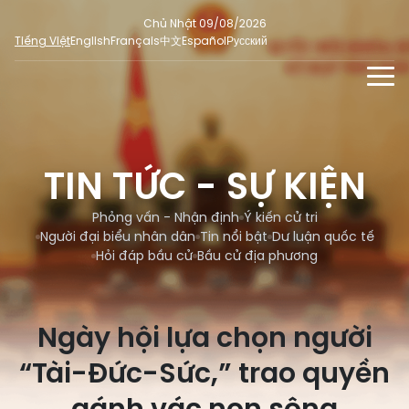
Chủ Nhật 09/08/2026
Tiếng Việt
English
Français
中文
Español
Русский
TIN TỨC - SỰ KIỆN
TƯ LIỆU
TIN TỨC - SỰ KIỆN
Phỏng vấn - Nhận định
ĐA PHƯƠNG TIỆN
Ý kiến cử tri
Phỏng vấn - Nhận định
Ý kiến cử tri
DÀNH CHO BÁO CHÍ
Người đại biểu nhân dân
Tin nổi bật
Dư luận quốc tế
Người đại biểu nhân dân
Ảnh
MẠNG XÃ HỘI
Hỏi đáp bầu cử
Bầu cử địa phương
SỐ LIỆU BẦU CỬ
Tin nổi bật
Video
Dư luận quốc tế
E-magazine
Ngày hội lựa chọn người
Cử tri tham gia bầu cử
Hỏi đáp bầu cử
Infographic
“Tài-Đức-Sức,” trao quyền
Tổng số đại biểu quốc hội
Bầu cử địa phương
Nữ đại biểu Quốc hội