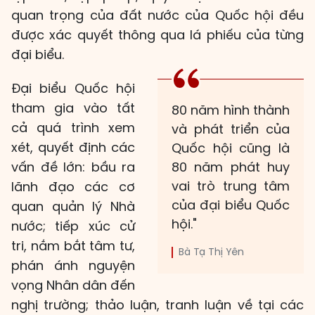
quan trọng của đất nước của Quốc hội đều
được xác quyết thông qua lá phiếu của từng
đại biểu.
Đại biểu Quốc hội
tham gia vào tất
80 năm hình thành
cả quá trình xem
và phát triển của
xét, quyết định các
Quốc hội cũng là
vấn đề lớn: bầu ra
80 năm phát huy
vai trò trung tâm
lãnh đạo các cơ
của đại biểu Quốc
quan quản lý Nhà
hội."
nước; tiếp xúc cử
tri, nắm bắt tâm tư,
Bà Tạ Thị Yên
phán ánh nguyện
vọng Nhân dân đến
nghị trường; thảo luận, tranh luận về tại các