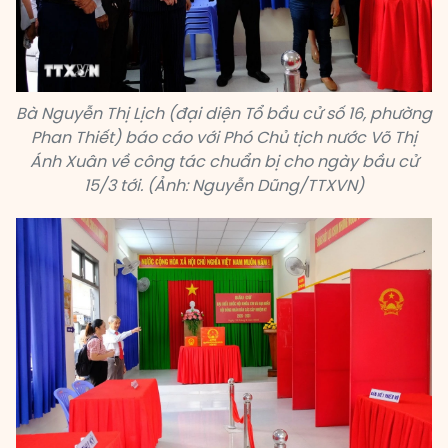
Bà Nguyễn Thị Lịch (đại diện Tổ bầu cử số 16, phường
Phan Thiết) báo cáo với Phó Chủ tịch nước Võ Thị
Ánh Xuân về công tác chuẩn bị cho ngày bầu cử
15/3 tới. (Ảnh: Nguyễn Dũng/TTXVN)