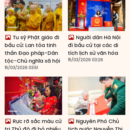
Tu sỹ Phật giáo đi
Người dân Hà Nội
bầu cử: Lan tỏa tinh
đi bầu cử tại các di
thần Đạo pháp-Dân
tích lịch sử văn hóa
15/03/2026 03:26
tộc-Chủ nghĩa xã hội
15/03/2026 03:51
Rực rỡ sắc màu cử
Nguyên Phó Chủ
tri Thủ đô đi bỏ phiếu
tịch nước Nguyễn Thị