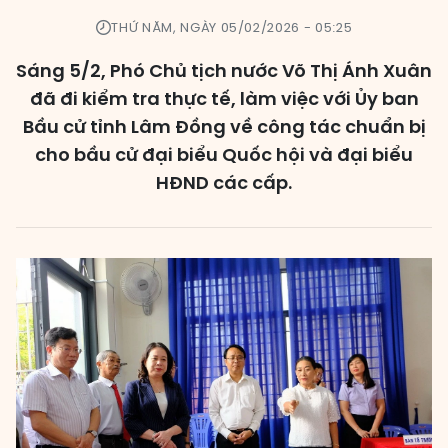
THỨ NĂM, NGÀY 05/02/2026 - 05:25
Các đơn vị bầu cử
Sáng 5/2, Phó Chủ tịch nước Võ Thị Ánh Xuân
HĐND cấp xã
đã đi kiểm tra thực tế, làm việc với Ủy ban
HĐND cấp tỉnh, thành phố
Bầu cử tỉnh Lâm Đồng về công tác chuẩn bị
cho bầu cử đại biểu Quốc hội và đại biểu
HĐND các cấp.