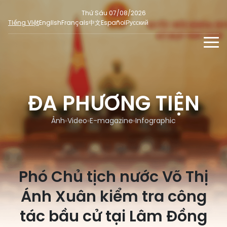
Thứ Sáu 07/08/2026
Tiếng Việt
English
Français
中文
Español
Русский
TIN TỨC - SỰ KIỆN
TƯ LIỆU
ĐA PHƯƠNG TIỆN
Phỏng vấn - Nhận định
ĐA PHƯƠNG TIỆN
Ý kiến cử tri
Ảnh
Video
E-magazine
Infographic
DÀNH CHO BÁO CHÍ
Người đại biểu nhân dân
Ảnh
MẠNG XÃ HỘI
SỐ LIỆU BẦU CỬ
Tin nổi bật
Video
Phó Chủ tịch nước Võ Thị
Dư luận quốc tế
E-magazine
Cử tri tham gia bầu cử
Ánh Xuân kiểm tra công
Hỏi đáp bầu cử
Infographic
Tổng số đại biểu quốc hội
tác bầu cử tại Lâm Đồng
Bầu cử địa phương
Nữ đại biểu Quốc hội