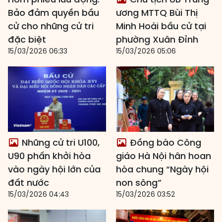
Bảo đảm quyền bầu
ương MTTQ Bùi Thị
cử cho những cử tri
Minh Hoài bầu cử tại
đặc biệt
phường Xuân Đỉnh
15/03/2026 06:33
15/03/2026 05:06
Những cử tri U100,
Đồng bào Công
U90 phấn khởi hòa
giáo Hà Nội hân hoan
vào ngày hội lớn của
hòa chung “Ngày hội
đất nước
non sông”
15/03/2026 04:43
15/03/2026 03:52