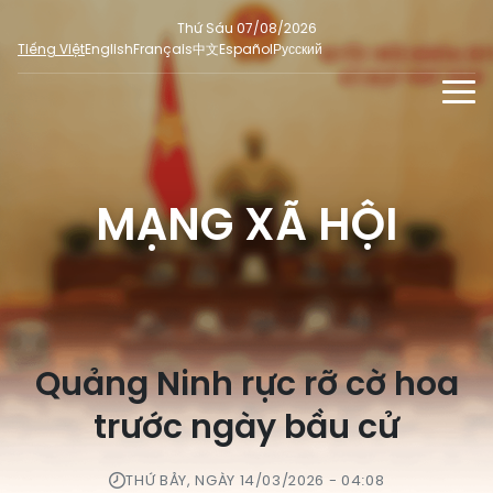
Thứ Sáu 07/08/2026
Tiếng Việt
English
Français
中文
Español
Русский
TIN TỨC - SỰ KIỆN
TƯ LIỆU
MẠNG XÃ HỘI
Phỏng vấn - Nhận định
ĐA PHƯƠNG TIỆN
Ý kiến cử tri
DÀNH CHO BÁO CHÍ
Người đại biểu nhân dân
Ảnh
MẠNG XÃ HỘI
SỐ LIỆU BẦU CỬ
Tin nổi bật
Video
Quảng Ninh rực rỡ cờ hoa
Dư luận quốc tế
E-magazine
Cử tri tham gia bầu cử
trước ngày bầu cử
Hỏi đáp bầu cử
Infographic
Tổng số đại biểu quốc hội
Bầu cử địa phương
THỨ BẢY, NGÀY 14/03/2026 - 04:08
Nữ đại biểu Quốc hội