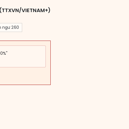
(TTXVN/VIETNAM+)
m ngư 260