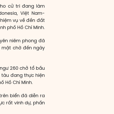
cho cử tri đang làm
donesia, Việt Nam-
hiệm vụ về đến đất
nh phố Hồ Chí Minh.
guyên niêm phong đã
ộ mật chờ đến ngày
 ngư 260 chở tổ bầu
3 tàu đang thực hiện
ố Hồ Chí Minh.
trên biển đã diễn ra
ực rất vinh dự, phấn