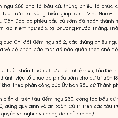
m ngư 260 chở tổ bầu cử, thùng phiếu tổ chức 
 tàu trực tại vùng biển giáp ranh Việt Nam-In
hu Côn Đảo bỏ phiếu bầu cử sớm đã hoàn thành n
Chi đội Kiểm ngư số 2 tại phường Phước Thắng, Thà
g của Chi đội Kiểm ngư số 2, các thùng phiếu n
a về bộ phận bảo mật để bảo quản theo chế đ
ột tuần khẩn trương thực hiện nhiệm vụ, tàu Kiểm
thành việc tổ chức bỏ phiếu sớm cho cử tri trên 1
i khơi theo phân công của Ủy ban Bầu cử Thành ph
 biển đi trên tàu Kiểm ngư 260, công tác bầu cử 
, đúng quy định và an toàn. Cử tri trên các tàu tr
n quyền và nghĩa vụ công dân của mình./.