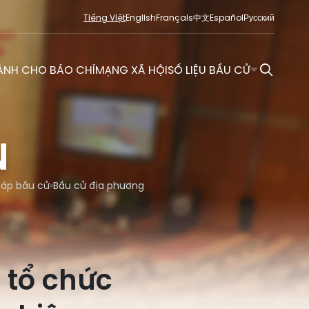
Tiếng Việt
English
Français
中文
Español
Русский
ÀNH CHO BÁO CHÍ
MẠNG XÃ HỘI
SỐ LIỆU BẦU CỬ
N
đáp bầu cử
Bầu cử địa phương
 tổ chức