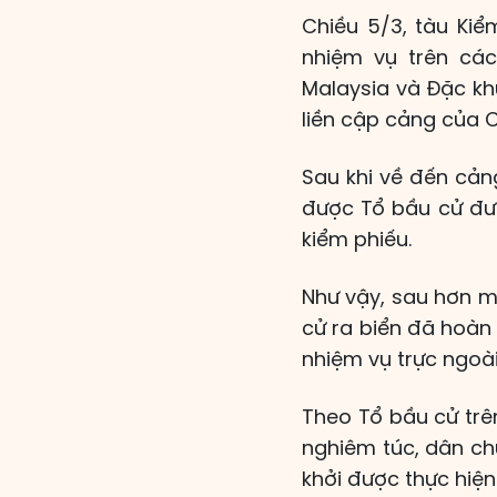
Chiều 5/3, tàu Kiể
nhiệm vụ trên các
Malaysia và Đặc k
liền cập cảng của 
Sau khi về đến cản
được Tổ bầu cử đư
kiểm phiếu.
Như vậy, sau hơn m
cử ra biển đã hoàn 
nhiệm vụ trực ngoà
Theo Tổ bầu cử trên
nghiêm túc, dân chủ
khởi được thực hiệ