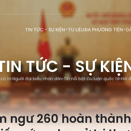
TIN TỨC - SỰ KIỆN
TƯ LIỆU
ĐA PHƯƠNG TIỆN
D
TIN TỨC - SỰ KIỆ
 cử tri
Người đại biểu nhân dân
Tin nổi bật
Dư luận quốc tế
Hỏi 
m ngư 260 hoàn thành