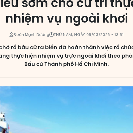
iếu sớm cho cử tri thự
nhiệm vụ ngoài khơi
Đoàn Mạnh Dương
THỨ NĂM, NGÀY 05/03/2026 - 13:51
chở tổ bầu cử ra biển đã hoàn thành việc tổ chứ
 đang thực hiện nhiệm vụ trực ngoài khơi theo p
Bầu cử Thành phố Hồ Chí Minh.