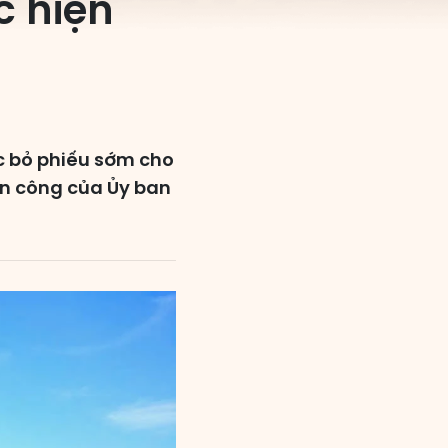
c hiện
c bỏ phiếu sớm cho
hân công của Ủy ban