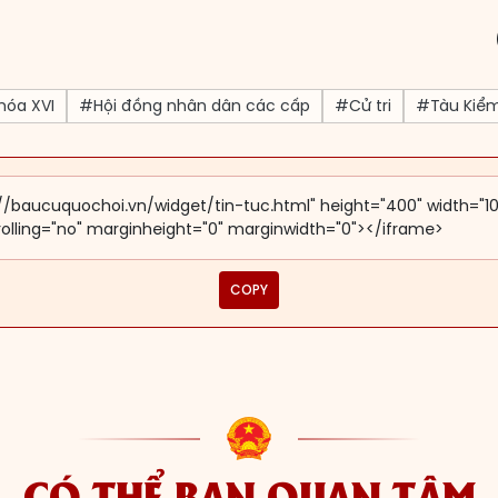
hóa XVI
#Hội đồng nhân dân các cấp
#Cử tri
#Tàu Kiể
COPY
CÓ THỂ BẠN QUAN TÂM