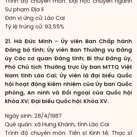
Trình độ chuyên môn: Đại học chuyên ngành
Sư phạm Địa lí
Đơn vị ứng cử: Lào Cai
Tỷ lệ trúng cử: 93,55%
21. Hà Đức Minh - Ủy viên Ban Chấp hành
Đảng bộ tỉnh; Ủy viên Ban Thường vụ Đảng
ủy Các cơ quan Đảng tỉnh; Bí thư Đảng ủy,
Phó Chủ tịch Thường trực Ủy ban MTTQ Việt
Nam tỉnh Lào Cai; Ủy viên là đại biểu Quốc
hội hoạt động kiêm nhiệm của Ủy ban Quốc
phòng, An ninh và Đối ngoại của Quốc hội
khóa XV; Đại biểu Quốc hội: Khóa XV.
Ngày sinh: 28/4/1987
Quê quán: xã Hưng Khánh, tỉnh Lào Cai
Trình độ chuyên môn: Tiến sĩ Kinh tế; Thạc sĩ