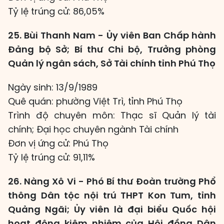
Tỷ lệ trúng cử: 86,05%
25. Bùi Thanh Nam - Ủy viên Ban Chấp hành
Đảng bộ Sở; Bí thư Chi bộ, Trưởng phòng
Quản lý ngân sách, Sở Tài chính tỉnh Phú Thọ
Ngày sinh: 13/9/1989
Quê quán: phường Việt Trì, tỉnh Phú Thọ
Trình độ chuyên môn: Thạc sĩ Quản lý tài
chính; Đại học chuyên ngành Tài chính
Đơn vị ứng cử: Phú Thọ
Tỷ lệ trúng cử: 91,11%
26. Nàng Xô Vi - Phó Bí thư Đoàn trường Phổ
thông Dân tộc nội trú THPT Kon Tum, tỉnh
Quảng Ngãi; Ủy viên là đại biểu Quốc hội
hoạt động kiêm nhiệm của Hội đồng Dân