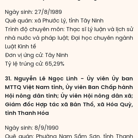
Ngày sinh: 27/8/1989
Quê quán: xã Phước Lý, tỉnh Tây Ninh
Trình độ chuyên môn: Thạc sĩ Lý luận và lịch sử
nhà nước và pháp luật; Đại học chuyên ngành
Luật Kinh tế
Đơn vị ứng cử: Tây Ninh
Tỷ lệ trúng cử: 65,29%
31. Nguyễn Lê Ngọc Linh - Ủy viên Ủy ban
MTTQ Việt Nam tỉnh, Ủy viên Ban Chấp hành
Hội nông dân tỉnh; Ủy viên Hội nông dân xã;
Giám đốc Hợp tác xã Bản Thổ, xã Hóa Quỳ,
tỉnh Thanh Hóa
Ngày sinh: 8/9/1990
Quê quán: Phường Nam Sầm Sơn, tỉnh Thanh