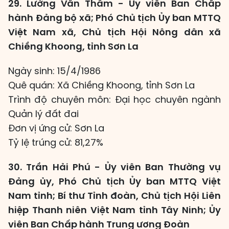
29. Lường Văn Thâm - Ủy viên Ban Chấp
hành Đảng bộ xã; Phó Chủ tịch Ủy ban MTTQ
Việt Nam xã, Chủ tịch Hội Nông dân xã
Chiềng Khoong, tỉnh Sơn La
Ngày sinh: 15/4/1986
Quê quán: Xã Chiềng Khoong, tỉnh Sơn La
Trình độ chuyên môn: Đại học chuyên ngành
Quản lý đất đai
Đơn vị ứng cử: Sơn La
Tỷ lệ trúng cử: 81,27%
30. Trần Hải Phú - Ủy viên Ban Thường vụ
Đảng ủy, Phó Chủ tịch Ủy ban MTTQ Việt
Nam tỉnh; Bí thư Tỉnh đoàn, Chủ tịch Hội Liên
hiệp Thanh niên Việt Nam tỉnh Tây Ninh; Ủy
viên Ban Chấp hành Trung ương Đoàn