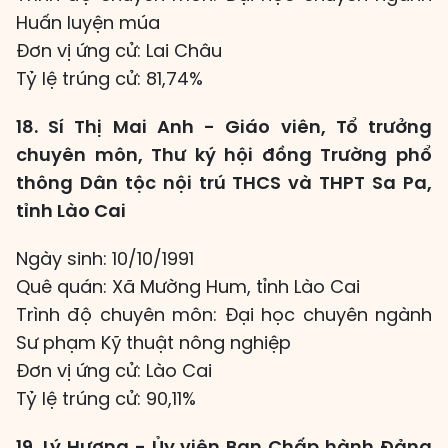
Huấn luyện múa
Đơn vị ứng cử: Lai Châu
Tỷ lệ trúng cử: 81,74%
18. Sí Thị Mai Anh - Giáo viên, Tổ trưởng
chuyên môn, Thư ký hội đồng Trường phổ
thông Dân tộc nội trú THCS và THPT Sa Pa,
tỉnh Lào Cai
Ngày sinh: 10/10/1991
Quê quán: Xã Mường Hum, tỉnh Lào Cai
Trình độ chuyên môn: Đại học chuyên ngành
Sư phạm Kỹ thuật nông nghiệp
Đơn vị ứng cử: Lào Cai
Tỷ lệ trúng cử: 90,11%
19. Lý Hương - Ủy viên Ban Chấp hành Đảng