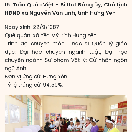
16. Trần Quốc Việt - Bí thư Đảng ủy, Chủ tịch
HĐND xã Nguyễn Văn Linh, tỉnh Hưng Yên
Ngày sinh: 22/9/1987
Quê quán: xã Yên Mỹ, tỉnh Hưng Yên
Trình độ chuyên môn: Thạc sĩ Quản lý giáo
dục; Đại học chuyên ngành Luật, Đại học
chuyên ngành Sư phạm Vật lý; Cử nhân ngôn
ngữ Anh
Đơn vị ứng cử: Hưng Yên
Tỷ lệ trúng cử: 94,59%.