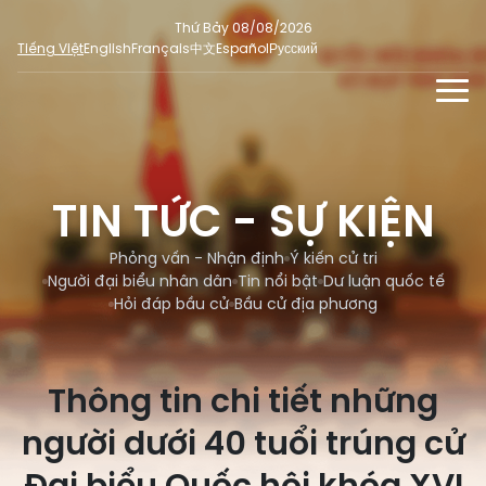
Thứ Bảy 08/08/2026
Tiếng Việt
English
Français
中文
Español
Русский
TIN TỨC - SỰ KIỆN
TƯ LIỆU
TIN TỨC - SỰ KIỆN
Phỏng vấn - Nhận định
ĐA PHƯƠNG TIỆN
Ý kiến cử tri
Phỏng vấn - Nhận định
Ý kiến cử tri
DÀNH CHO BÁO CHÍ
Người đại biểu nhân dân
Tin nổi bật
Dư luận quốc tế
Người đại biểu nhân dân
Ảnh
MẠNG XÃ HỘI
Hỏi đáp bầu cử
Bầu cử địa phương
SỐ LIỆU BẦU CỬ
Tin nổi bật
Video
Dư luận quốc tế
E-magazine
Thông tin chi tiết những
Cử tri tham gia bầu cử
Hỏi đáp bầu cử
Infographic
người dưới 40 tuổi trúng cử
Tổng số đại biểu quốc hội
Bầu cử địa phương
Nữ đại biểu Quốc hội