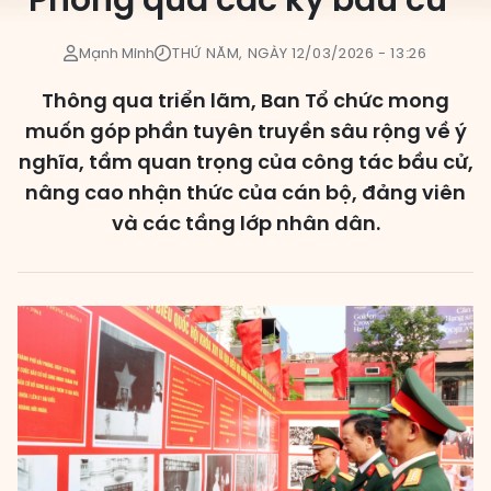
Phòng qua các kỳ bầu cử”
Các đơn vị bầu cử
Mạnh Minh
THỨ NĂM, NGÀY 12/03/2026 - 13:26
HĐND cấp xã
Thông qua triển lãm, Ban Tổ chức mong
HĐND cấp tỉnh, thành phố
muốn góp phần tuyên truyền sâu rộng về ý
nghĩa, tầm quan trọng của công tác bầu cử,
nâng cao nhận thức của cán bộ, đảng viên
và các tầng lớp nhân dân.