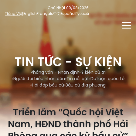
Chủ Nhật 09/08/2026
Tiếng Việt
English
Français
中文
Español
Русский
TIN TỨC - SỰ KIỆN
TƯ LIỆU
TIN TỨC - SỰ KIỆN
Phỏng vấn - Nhận định
ĐA PHƯƠNG TIỆN
Ý kiến cử tri
Phỏng vấn - Nhận định
Ý kiến cử tri
DÀNH CHO BÁO CHÍ
Người đại biểu nhân dân
Tin nổi bật
Dư luận quốc tế
Người đại biểu nhân dân
Ảnh
MẠNG XÃ HỘI
Hỏi đáp bầu cử
Bầu cử địa phương
SỐ LIỆU BẦU CỬ
Tin nổi bật
Video
Dư luận quốc tế
E-magazine
Triển lãm “Quốc hội Việt
Cử tri tham gia bầu cử
Hỏi đáp bầu cử
Infographic
Nam, HĐND thành phố Hải
Tổng số đại biểu quốc hội
Bầu cử địa phương
Nữ đại biểu Quốc hội