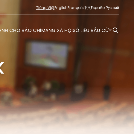
Tiếng Việt
English
Français
中文
Español
Русский
ÀNH CHO BÁO CHÍ
MẠNG XÃ HỘI
SỐ LIỆU BẦU CỬ
K