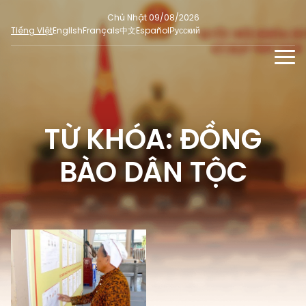
Chủ Nhật 09/08/2026
Tiếng Việt
English
Français
中文
Español
Русский
TIN TỨC - SỰ KIỆN
TƯ LIỆU
TỪ KHÓA: ĐỒNG
Phỏng vấn - Nhận định
ĐA PHƯƠNG TIỆN
Ý kiến cử tri
BÀO DÂN TỘC
DÀNH CHO BÁO CHÍ
Người đại biểu nhân dân
Ảnh
MẠNG XÃ HỘI
SỐ LIỆU BẦU CỬ
Tin nổi bật
Video
Dư luận quốc tế
E-magazine
Cử tri tham gia bầu cử
Hỏi đáp bầu cử
Infographic
Tổng số đại biểu quốc hội
Bầu cử địa phương
Nữ đại biểu Quốc hội