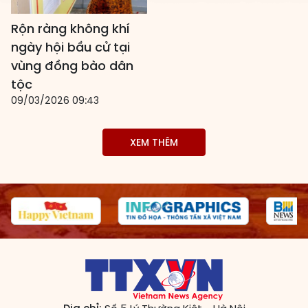
Các đơn vị bầu cử
Rộn ràng không khí
ngày hội bầu cử tại
HĐND cấp xã
vùng đồng bào dân
HĐND cấp tỉnh, thành phố
tộc
09/03/2026 09:43
XEM THÊM