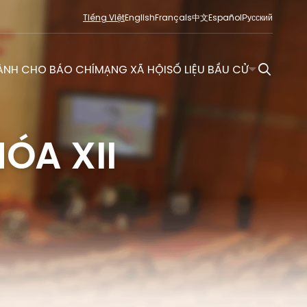
Tiếng Việt
English
Français
中文
Español
Русский
ÀNH CHO BÁO CHÍ
MẠNG XÃ HỘI
SỐ LIỆU BẦU CỬ
ÓA XII