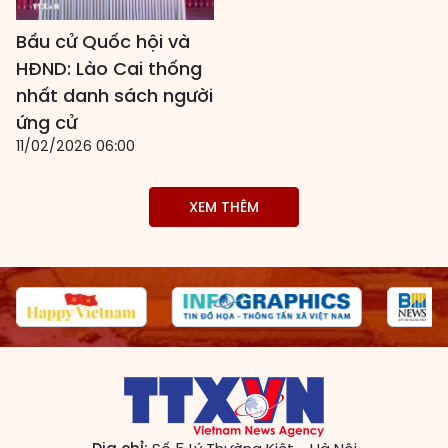
Các đơn vị bầu cử
Bầu cử Quốc hội và
HĐND: Lào Cai thống
HĐND cấp xã
nhất danh sách người
HĐND cấp tỉnh, thành phố
ứng cử
11/02/2026 06:00
XEM THÊM