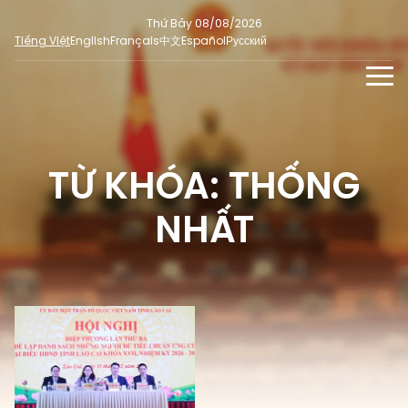
Thứ Bảy 08/08/2026
Tiếng Việt
English
Français
中文
Español
Русский
TIN TỨC - SỰ KIỆN
TƯ LIỆU
TỪ KHÓA: THỐNG
Phỏng vấn - Nhận định
ĐA PHƯƠNG TIỆN
Ý kiến cử tri
NHẤT
DÀNH CHO BÁO CHÍ
Người đại biểu nhân dân
Ảnh
MẠNG XÃ HỘI
SỐ LIỆU BẦU CỬ
Tin nổi bật
Video
Dư luận quốc tế
E-magazine
Cử tri tham gia bầu cử
Hỏi đáp bầu cử
Infographic
Tổng số đại biểu quốc hội
Bầu cử địa phương
Nữ đại biểu Quốc hội