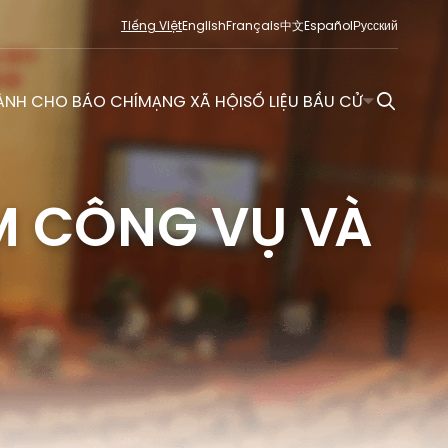
Tiếng Việt
English
Français
中文
Español
Русский
ÀNH CHO BÁO CHÍ
MẠNG XÃ HỘI
SỐ LIỆU BẦU CỬ
M CÔNG VỤ VÀ