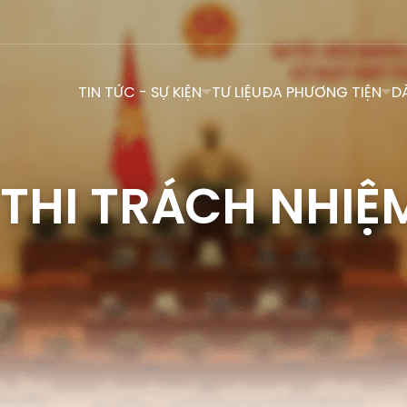
TIN TỨC - SỰ KIỆN
TƯ LIỆU
ĐA PHƯƠNG TIỆN
D
 THI TRÁCH NHIỆ