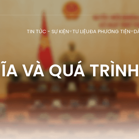
TIN TỨC - SỰ KIỆN
TƯ LIỆU
ĐA PHƯƠNG TIỆN
D
ĨA VÀ QUÁ TRÌNH 