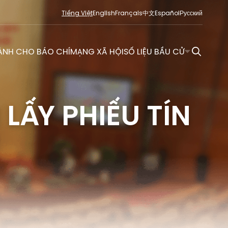
Tiếng Việt
English
Français
中文
Español
Русский
ÀNH CHO BÁO CHÍ
MẠNG XÃ HỘI
SỐ LIỆU BẦU CỬ
LẤY PHIẾU TÍN