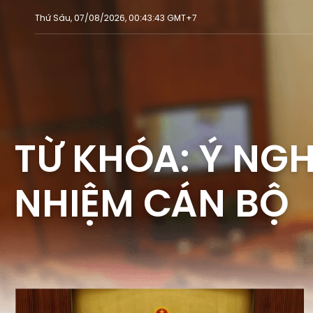
Thứ Sáu, 07/08/2026, 00:43:43 GMT+7
TỪ KHÓA: Ý NGH
NHIỆM CÁN BỘ