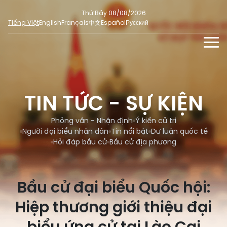
Thứ Bảy 08/08/2026
Tiếng Việt
English
Français
中文
Español
Русский
TIN TỨC - SỰ KIỆN
TƯ LIỆU
TIN TỨC - SỰ KIỆN
Phỏng vấn - Nhận định
ĐA PHƯƠNG TIỆN
Ý kiến cử tri
Phỏng vấn - Nhận định
Ý kiến cử tri
DÀNH CHO BÁO CHÍ
Người đại biểu nhân dân
Tin nổi bật
Dư luận quốc tế
Người đại biểu nhân dân
Ảnh
MẠNG XÃ HỘI
Hỏi đáp bầu cử
Bầu cử địa phương
SỐ LIỆU BẦU CỬ
Tin nổi bật
Video
Dư luận quốc tế
E-magazine
Bầu cử đại biểu Quốc hội:
Cử tri tham gia bầu cử
Hỏi đáp bầu cử
Infographic
Hiệp thương giới thiệu đại
Tổng số đại biểu quốc hội
Bầu cử địa phương
Nữ đại biểu Quốc hội