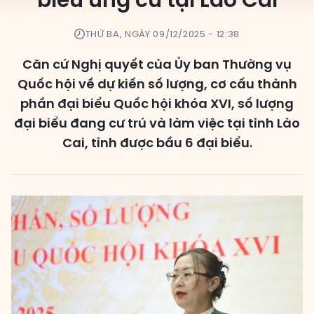
biểu ứng cử tại Lào Cai
Các đơn vị bầu cử
THỨ BA, NGÀY 09/12/2025 - 12:38
HĐND cấp xã
Căn cứ Nghị quyết của Ủy ban Thường vụ
HĐND cấp tỉnh, thành phố
Quốc hội về dự kiến số lượng, cơ cấu thành
phần đại biểu Quốc hội khóa XVI, số lượng
đại biểu đang cư trú và làm việc tại tỉnh Lào
Cai, tỉnh được bầu 6 đại biểu.