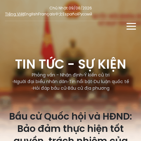
Chủ Nhật 09/08/2026
Tiếng Việt
English
Français
中文
Español
Русский
TIN TỨC - SỰ KIỆN
TƯ LIỆU
TIN TỨC - SỰ KIỆN
Phỏng vấn - Nhận định
ĐA PHƯƠNG TIỆN
Ý kiến cử tri
Phỏng vấn - Nhận định
Ý kiến cử tri
DÀNH CHO BÁO CHÍ
Người đại biểu nhân dân
Tin nổi bật
Dư luận quốc tế
Người đại biểu nhân dân
Ảnh
MẠNG XÃ HỘI
Hỏi đáp bầu cử
Bầu cử địa phương
SỐ LIỆU BẦU CỬ
Tin nổi bật
Video
Dư luận quốc tế
E-magazine
Bầu cử Quốc hội và HĐND:
Cử tri tham gia bầu cử
Hỏi đáp bầu cử
Infographic
Bảo đảm thực hiện tốt
Tổng số đại biểu quốc hội
Bầu cử địa phương
Nữ đại biểu Quốc hội