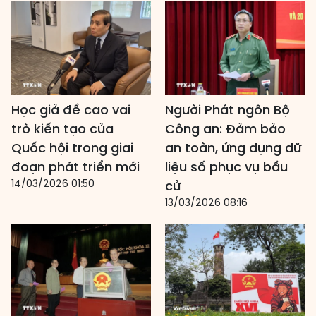
Học giả đề cao vai
Người Phát ngôn Bộ
trò kiến tạo của
Công an: Đảm bảo
Quốc hội trong giai
an toàn, ứng dụng dữ
đoạn phát triển mới
liệu số phục vụ bầu
14/03/2026 01:50
cử
13/03/2026 08:16