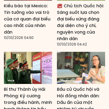
Kiều bào tại Mexico:
Chủ tịch Quốc hội:
Tin tưởng vào vai trò
Sáng suốt lựa chọn
của cơ quan đại biểu
đại biểu xứng đáng
cao nhất của nhân
đại diện cho ý chí,
dân
nguyện vọng của
13/03/2026 04:50
nhân dân
13/03/2026 04:42
Bí thư Thành ủy Hải
Bầu cử Quốc hội và
Phòng: Kỷ cương
Hội đồng nhân dân:
trong điều hành, minh
Dấu ấn của một
bạch thông tin bầu
nhiệm kỳ chuyển