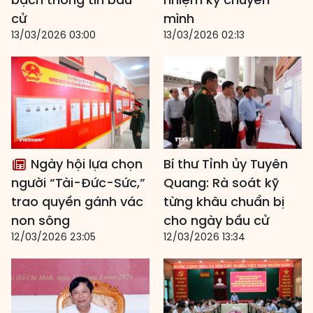
cử
mình
13/03/2026 03:00
13/03/2026 02:13
Ngày hội lựa chọn
Bí thư Tỉnh ủy Tuyên
người “Tài-Đức-Sức,”
Quang: Rà soát kỹ
trao quyền gánh vác
từng khâu chuẩn bị
non sông
cho ngày bầu cử
12/03/2026 23:05
12/03/2026 13:34