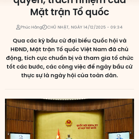
quyền, trách nhiệm của
Mặt trận Tổ quốc
Các đơn vị bầu cử
HĐND cấp xã
Phúc Hằng
CHỦ NHẬT, NGÀY 14/12/2025 - 09:34
HĐND cấp tỉnh, thành phố
Qua các kỳ bầu cử đại biểu Quốc hội và
HĐND, Mặt trận Tổ quốc Việt Nam đã chủ
động, tích cực chuẩn bị và tham gia tổ chức
tốt các bước, các công việc để ngày bầu cử
thực sự là ngày hội của toàn dân.