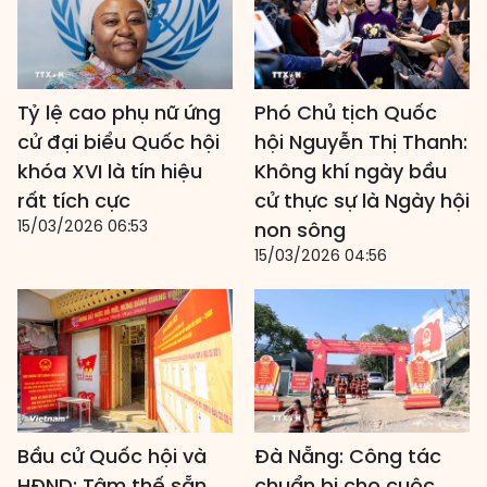
Tỷ lệ cao phụ nữ ứng
Phó Chủ tịch Quốc
cử đại biểu Quốc hội
hội Nguyễn Thị Thanh:
khóa XVI là tín hiệu
Không khí ngày bầu
rất tích cực
cử thực sự là Ngày hội
15/03/2026 06:53
non sông
15/03/2026 04:56
Bầu cử Quốc hội và
Đà Nẵng: Công tác
HĐND: Tâm thế sẵn
chuẩn bị cho cuộc