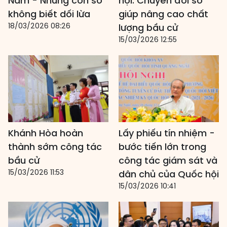
Nam - Những con số
hội: Chuyển đổi số
không biết dối lừa
giúp nâng cao chất
18/03/2026 08:26
lượng bầu cử
15/03/2026 12:55
Khánh Hòa hoàn
Lấy phiếu tín nhiệm -
thành sớm công tác
bước tiến lớn trong
bầu cử
công tác giám sát và
15/03/2026 11:53
dân chủ của Quốc hội
15/03/2026 10:41