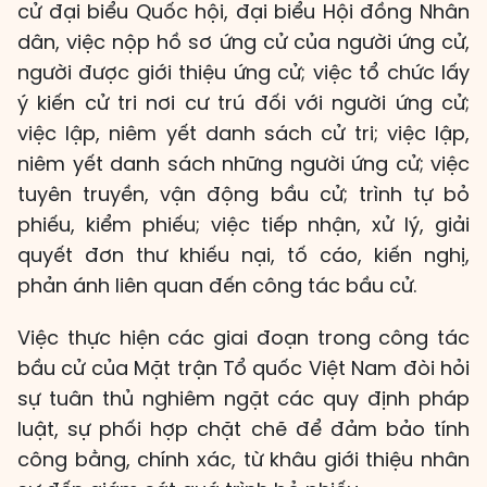
cử đại biểu Quốc hội, đại biểu Hội đồng Nhân
dân, việc nộp hồ sơ ứng cử của người ứng cử,
người được giới thiệu ứng cử; việc tổ chức lấy
ý kiến cử tri nơi cư trú đối với người ứng cử;
việc lập, niêm yết danh sách cử tri; việc lập,
niêm yết danh sách những người ứng cử; việc
tuyên truyền, vận động bầu cử; trình tự bỏ
phiếu, kiểm phiếu; việc tiếp nhận, xử lý, giải
quyết đơn thư khiếu nại, tố cáo, kiến nghị,
phản ánh liên quan đến công tác bầu cử.
Việc thực hiện các giai đoạn trong công tác
bầu cử của Mặt trận Tổ quốc Việt Nam đòi hỏi
sự tuân thủ nghiêm ngặt các quy định pháp
luật, sự phối hợp chặt chẽ để đảm bảo tính
công bằng, chính xác, từ khâu giới thiệu nhân