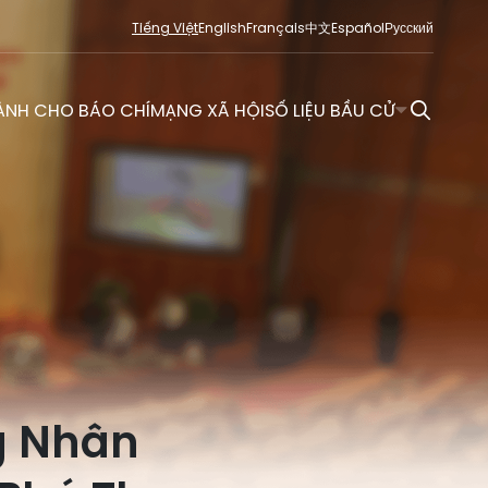
Tiếng Việt
English
Français
中文
Español
Русский
ÀNH CHO BÁO CHÍ
MẠNG XÃ HỘI
SỐ LIỆU BẦU CỬ
N
g Nhân