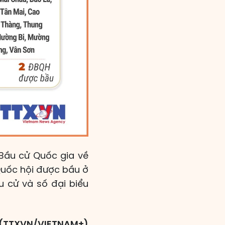
Bầu cử Quốc gia về
Quốc hội được bầu ở
u cử và số đại biểu
(TTXVN/VIETNAM+)