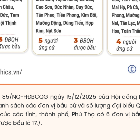
ố 85/NQ-HĐBCQG ngày 15/12/2025 của Hội đồng 
danh sách các đơn vị bầu cử và số lượng đại biểu 
của các tỉnh, thành phố, Phú Thọ có 6 đơn vị bầ
ược bầu là 17./.