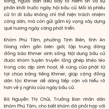
sống, người dân đều bày tỏ niềm tin và sự
phấn khởi trước ngày hội bầu cử. Mỗi lá phiếu
cử tri đi bầu không chỉ thể hiện trách nhiệm
công dân, mà còn gửi gắm kỳ vọng xây dựng
quê hương ngày càng phát triển.
Khóm Phú Tâm, phường Tịnh Biên, tỉnh An
Giang nằm gần biên giới, tập trung đông
đồng bào Khmer sinh sống. Nội dung bầu cử
được khóm tuyên truyền lồng ghép khéo léo
trong các dịp sinh hoạt, lễ cúng của phật tử
tại chùa bằng tiếng Khmer, giúp cộng đồng
dân tộc Khmer dễ dàng tiếp cận và hiểu rõ
hơn về ý nghĩa của ngày bầu cử.
Bà Nguyễn Thị Chủi, Trưởng Ban nhân dân
khóm Phú Tâm, cho biết khóm đã phối hợp với