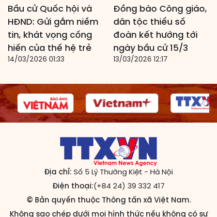
Bầu cử Quốc hội và
Đồng bào Công giáo,
HĐND: Gửi gắm niềm
dân tộc thiểu số
tin, khát vọng cống
đoàn kết hướng tới
hiến của thế hệ trẻ
ngày bầu cử 15/3
14/03/2026 01:33
13/03/2026 12:17
Địa chỉ:
Số 5 Lý Thường Kiệt - Hà Nội
Điện thoại:
(+84 24) 39 332 417
© Bản quyền thuộc Thông tấn xã Việt Nam.
Không sao chép dưới mọi hình thức nếu không có sự