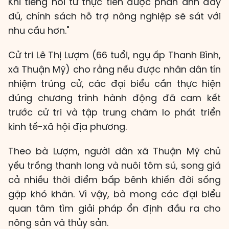
Khi tiếng nói từ thực tiễn được phản ánh đầy
đủ, chính sách hỗ trợ nông nghiệp sẽ sát với
nhu cầu hơn."
Cử tri Lê Thị Lượm (66 tuổi, ngụ ấp Thanh Bình,
xã Thuận Mỹ) cho rằng nếu được nhân dân tín
nhiệm trúng cử, các đại biểu cần thực hiện
đúng chương trình hành động đã cam kết
trước cử tri và tập trung chăm lo phát triển
kinh tế-xã hội địa phương.
Theo bà Lượm, người dân xã Thuận Mỹ chủ
yếu trồng thanh long và nuôi tôm sú, song giá
cả nhiều thời điểm bấp bênh khiến đời sống
gặp khó khăn. Vì vậy, bà mong các đại biểu
quan tâm tìm giải pháp ổn định đầu ra cho
nông sản và thủy sản.