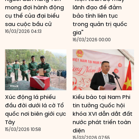
mong đợi hành động
lãnh đạo để đảm
cụ thể của đại biểu
bảo tính liên tục
sau cuộc bầu cử
trong quản trị quốc
16/03/2026 04:13
gia"
16/03/2026 00:00
Xúc động lá phiếu
Kiều bào tại Nam Phi
đầu đời dưới lá cờ Tổ
tin tưởng Quốc hội
quốc nơi biên giới cực
khóa XVI dẫn dắt đất
Tây
nước phát triển toàn
15/03/2026 10:58
diện
15/03/2026 07:55