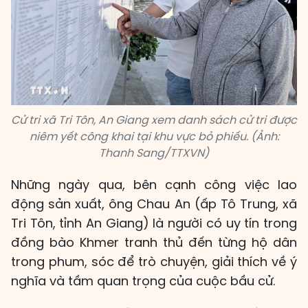
Cử tri xã Tri Tôn, An Giang xem danh sách cử tri được
niêm yết công khai tại khu vực bỏ phiếu. (Ảnh:
Thanh Sang/TTXVN)
Những ngày qua, bên cạnh công việc lao
động sản xuất, ông Chau An (ấp Tô Trung, xã
Tri Tôn, tỉnh An Giang) là người có uy tín trong
đồng bào Khmer tranh thủ đến từng hộ dân
trong phum, sóc để trò chuyện, giải thích về ý
nghĩa và tầm quan trọng của cuộc bầu cử.