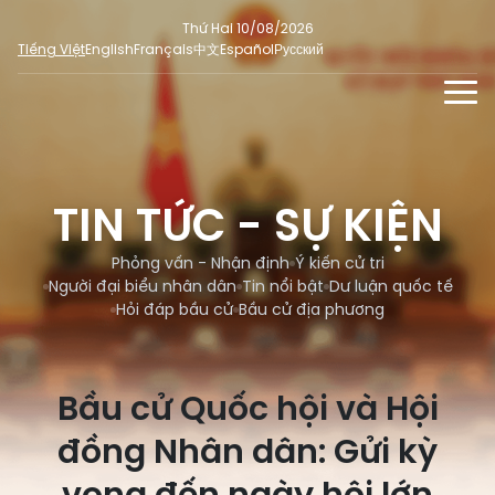
Thứ Hai 10/08/2026
Tiếng Việt
English
Français
中文
Español
Русский
TIN TỨC - SỰ KIỆN
TƯ LIỆU
TIN TỨC - SỰ KIỆN
Phỏng vấn - Nhận định
ĐA PHƯƠNG TIỆN
Ý kiến cử tri
Phỏng vấn - Nhận định
Ý kiến cử tri
MẠNG XÃ HỘI
Người đại biểu nhân dân
Tin nổi bật
Dư luận quốc tế
Người đại biểu nhân dân
Ảnh
SỐ LIỆU BẦU CỬ
Hỏi đáp bầu cử
Bầu cử địa phương
Tin nổi bật
Video
Dư luận quốc tế
E-magazine
Cử tri tham gia bầu cử
Bầu cử Quốc hội và Hội
Hỏi đáp bầu cử
Infographic
Tổng số đại biểu quốc hội
đồng Nhân dân: Gửi kỳ
Bầu cử địa phương
Nữ đại biểu Quốc hội