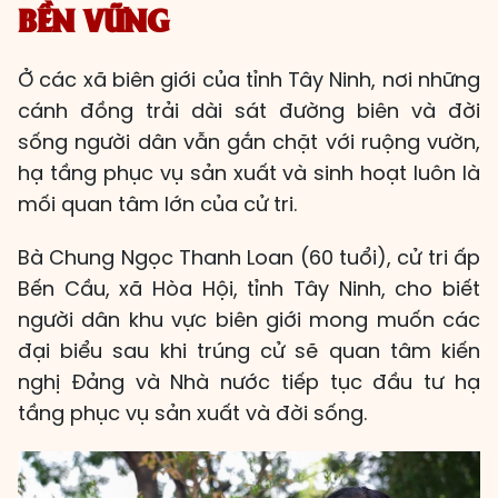
BỀN VỮNG
Ở các xã biên giới của tỉnh Tây Ninh, nơi những
cánh đồng trải dài sát đường biên và đời
sống người dân vẫn gắn chặt với ruộng vườn,
hạ tầng phục vụ sản xuất và sinh hoạt luôn là
mối quan tâm lớn của cử tri.
Bà Chung Ngọc Thanh Loan (60 tuổi), cử tri ấp
Bến Cầu, xã Hòa Hội, tỉnh Tây Ninh, cho biết
người dân khu vực biên giới mong muốn các
đại biểu sau khi trúng cử sẽ quan tâm kiến
nghị Đảng và Nhà nước tiếp tục đầu tư hạ
tầng phục vụ sản xuất và đời sống.