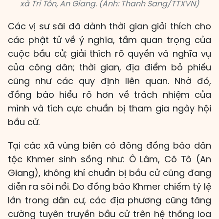
xã Tri Tôn, An Giang. (Ảnh: Thanh Sang/TTXVN)
Các vị sư sãi đã dành thời gian giải thích cho
các phật tử về ý nghĩa, tầm quan trọng của
cuộc bầu cử; giải thích rõ quyền và nghĩa vụ
của công dân; thời gian, địa điểm bỏ phiếu
cũng như các quy định liên quan. Nhờ đó,
đồng bào hiểu rõ hơn về trách nhiệm của
mình và tích cực chuẩn bị tham gia ngày hội
bầu cử.
Tại các xã vùng biên có đông đồng bào dân
tộc Khmer sinh sống như: Ô Lâm, Cô Tô (An
Giang), không khí chuẩn bị bầu cử cũng đang
diễn ra sôi nổi. Do đồng bào Khmer chiếm tỷ lệ
lớn trong dân cư, các địa phương cũng tăng
cường tuyên truyền bầu cử trên hệ thống loa