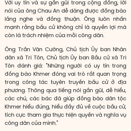
Với uy tín và sự gần gũi trong cộng đồng, lời
nói của ông Chau An dễ dàng được đồng bào
lắng nghe và đồng thuận. Ông luôn nhấn
mạnh rằng bầu cử không chỉ là quyền lợi mà
còn là trách nhiệm của mỗi công dân.
Ông Trần Văn Cường, Chủ tịch Ủy ban Nhân
dân xã Tri Tôn, Chủ tịch Ủy ban Bầu cử xã Tri
Tôn đánh giá: "Những người có uy tín trong
đồng bào Khmer đóng vai trò rất quan trọng
trong công tác tuyên truyền bầu cử ở địa
phương. Thông qua tiếng nói gần gũi, dễ hiểu,
các chú, các bác đã giúp đồng bào dân tộc
Khmer hiểu đúng, hiểu đầy đủ về cuộc bầu cử,
tích cực tham gia thực hiện quyền và nghĩa vụ
công dân của mình."