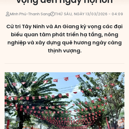
vọng đến ngày hội lớn
Các đơn vị bầu cử
HĐND cấp xã
Minh Phú-Thanh Sang
THỨ SÁU, NGÀY 13/03/2026 - 04:09
HĐND cấp tỉnh, thành phố
Cử tri Tây Ninh và An Giang kỳ vọng các đại
biểu quan tâm phát triển hạ tầng, nông
nghiệp và xây dựng quê hương ngày càng
thịnh vượng.