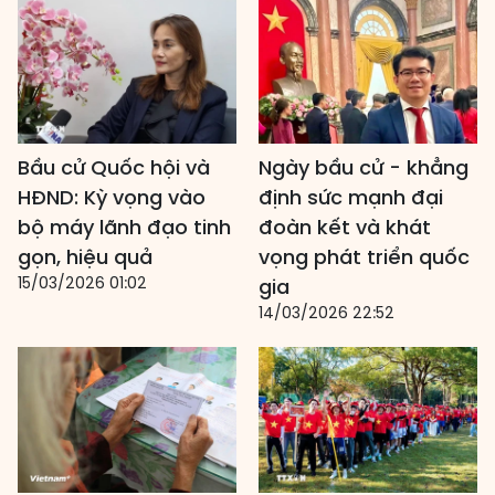
Bầu cử Quốc hội và
Ngày bầu cử - khẳng
HĐND: Kỳ vọng vào
định sức mạnh đại
bộ máy lãnh đạo tinh
đoàn kết và khát
gọn, hiệu quả
vọng phát triển quốc
15/03/2026 01:02
gia
14/03/2026 22:52