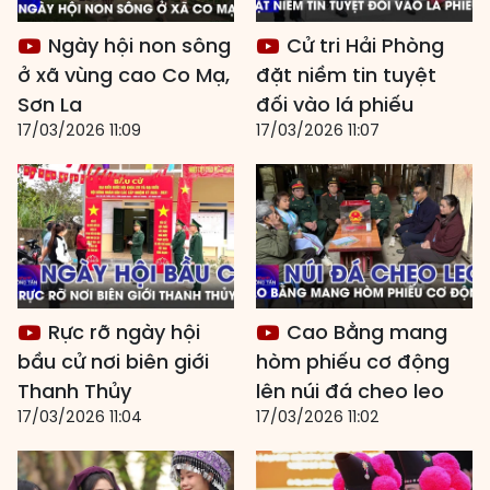
Ngày hội non sông
Cử tri Hải Phòng
ở xã vùng cao Co Mạ,
đặt niềm tin tuyệt
Sơn La
đối vào lá phiếu
17/03/2026 11:09
17/03/2026 11:07
Rực rỡ ngày hội
Cao Bằng mang
bầu cử nơi biên giới
hòm phiếu cơ động
Thanh Thủy
lên núi đá cheo leo
17/03/2026 11:04
17/03/2026 11:02