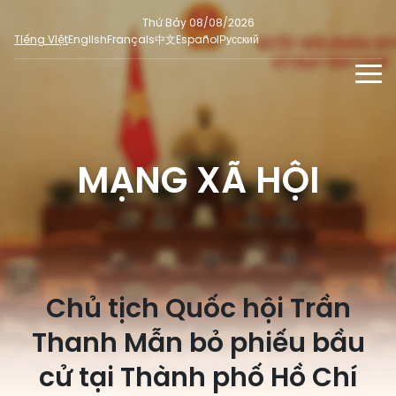
Thứ Bảy 08/08/2026
Tiếng Việt
English
Français
中文
Español
Русский
TIN TỨC - SỰ KIỆN
TƯ LIỆU
MẠNG XÃ HỘI
Phỏng vấn - Nhận định
ĐA PHƯƠNG TIỆN
Ý kiến cử tri
DÀNH CHO BÁO CHÍ
Người đại biểu nhân dân
Ảnh
MẠNG XÃ HỘI
SỐ LIỆU BẦU CỬ
Tin nổi bật
Video
Chủ tịch Quốc hội Trần
Dư luận quốc tế
E-magazine
Cử tri tham gia bầu cử
Thanh Mẫn bỏ phiếu bầu
Hỏi đáp bầu cử
Infographic
Tổng số đại biểu quốc hội
cử tại Thành phố Hồ Chí
Bầu cử địa phương
Nữ đại biểu Quốc hội