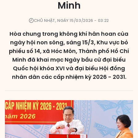
Minh
Các đơn vị bầu cử
CHỦ NHẬT, NGÀY 15/03/2026 - 03:22
HĐND cấp xã
HĐND cấp tỉnh, thành phố
Hòa chung trong không khí hân hoan của
ngày hội non sông, sáng 15/3, Khu vực bỏ
phiếu số 14, xã Hóc Môn, Thành phố Hồ Chí
Minh đã khai mạc Ngày bầu cử đại biểu
Quốc hội khóa XVI và đại biểu Hội đồng
nhân dân các cấp nhiệm kỳ 2026 - 2031.