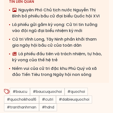
TIN LIÊN QUAN
Nguyên Phó Chủ tịch nước Nguyễn Thị
Bình bỏ phiếu bầu cử đại biểu Quốc hội XVI
Lá phiếu gửi gắm kỳ vọng: Cử tri tin tưởng
vào đội ngũ đại biểu nhiệm kỳ mới
Cử tri Vĩnh Long, Tây Ninh phấn khởi tham
gia ngày hội bầu cử của toàn dân
Lá phiếu đầu tiên và trách nhiệm, tự hào,
kỳ vọng của thế hệ trẻ
Niềm vui của cử tri đặc khu Phú Quý và xã
đảo Tiền Tiêu trong Ngày hội non sông
#baucu
#baucuquochoi
#quochoi
#quochoikhoa16
#cutri
#daibieuquochoi
#tranthanhman
#hdnd