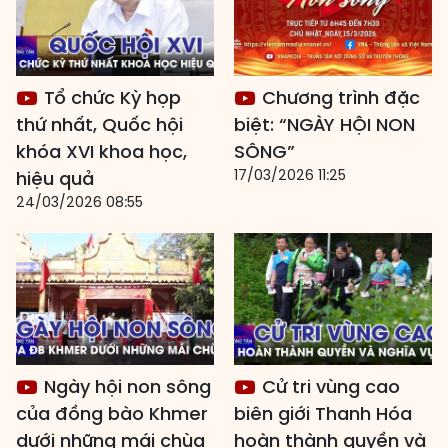
Tổ chức Kỳ họp
Chương trình đặc
thứ nhất, Quốc hội
biệt: “NGÀY HỘI NON
khóa XVI khoa học,
SÔNG”
17/03/2026 11:25
hiệu quả
24/03/2026 08:55
Ngày hội non sông
Cử tri vùng cao
của đồng bào Khmer
biên giới Thanh Hóa
dưới những mái chùa
hoàn thành quyền và