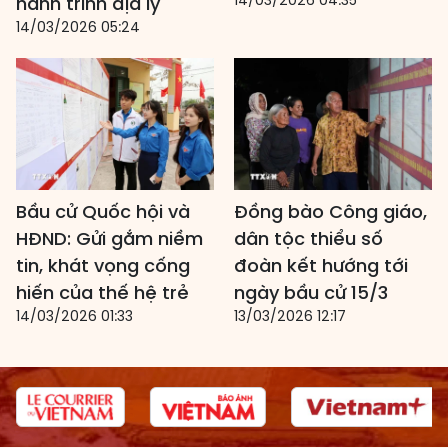
hành trình địa lý
14/03/2026 05:24
Bầu cử Quốc hội và
Đồng bào Công giáo,
HĐND: Gửi gắm niềm
dân tộc thiểu số
tin, khát vọng cống
đoàn kết hướng tới
hiến của thế hệ trẻ
ngày bầu cử 15/3
14/03/2026 01:33
13/03/2026 12:17