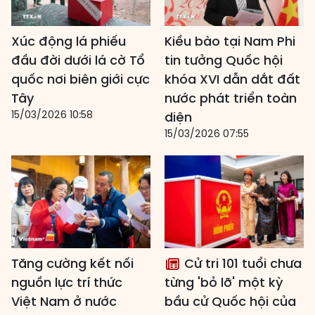
Xúc động lá phiếu
Kiều bào tại Nam Phi
đầu đời dưới lá cờ Tổ
tin tưởng Quốc hội
quốc nơi biên giới cực
khóa XVI dẫn dắt đất
Tây
nước phát triển toàn
15/03/2026 10:58
diện
15/03/2026 07:55
Tăng cường kết nối
Cử tri 101 tuổi chưa
nguồn lực trí thức
từng 'bỏ lỡ' một kỳ
Việt Nam ở nước
bầu cử Quốc hội của