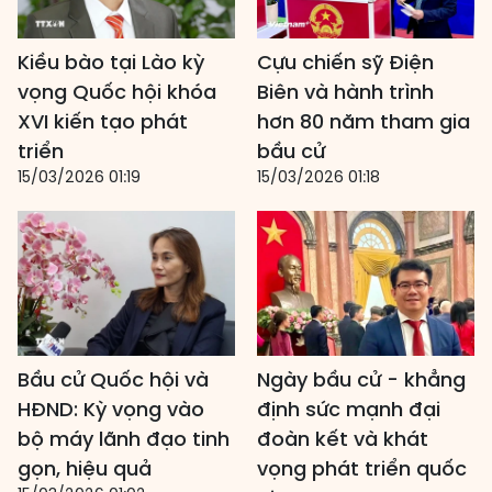
Kiều bào tại Lào kỳ
Cựu chiến sỹ Điện
vọng Quốc hội khóa
Biên và hành trình
XVI kiến tạo phát
hơn 80 năm tham gia
triển
bầu cử
15/03/2026 01:19
15/03/2026 01:18
Bầu cử Quốc hội và
Ngày bầu cử - khẳng
HĐND: Kỳ vọng vào
định sức mạnh đại
bộ máy lãnh đạo tinh
đoàn kết và khát
gọn, hiệu quả
vọng phát triển quốc