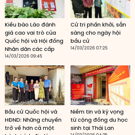
Kiều bào Lào đánh
Cử tri phấn khởi, sẵn
giá cao vai trò của
sàng cho ngày hội
Quốc hội và Hội đồng
bầu cử
14/03/2026 07:25
Nhân dân các cấp
14/03/2026 09:45
Bầu cử Quốc hội và
Niềm tin và kỳ vọng
HĐND: Những chuyến
từ cộng đồng du học
trở về hơn cả một
sinh tại Thái Lan
14/03/2026 04:35