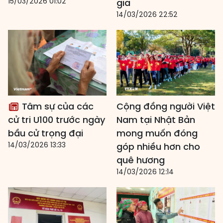
15/03/2026 01:02
gia
14/03/2026 22:52
Tâm sự của các
Cộng đồng người Việt
cử tri U100 trước ngày
Nam tại Nhật Bản
bầu cử trọng đại
mong muốn đóng
14/03/2026 13:33
góp nhiều hơn cho
quê hương
14/03/2026 12:14