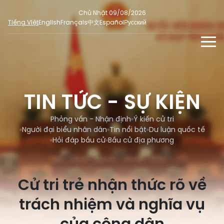
Chủ Nhật 09/08/2026
Tiếng Việt
English
Français
中文
Español
Русский
TIN TỨC - SỰ KIỆN
TƯ LIỆU
TIN TỨC - SỰ KIỆN
Phỏng vấn - Nhận định
ĐA PHƯƠNG TIỆN
Ý kiến cử tri
Phỏng vấn - Nhận định
Ý kiến cử tri
DÀNH CHO BÁO CHÍ
Người đại biểu nhân dân
Tin nổi bật
Dư luận quốc tế
Người đại biểu nhân dân
Ảnh
MẠNG XÃ HỘI
Hỏi đáp bầu cử
Bầu cử địa phương
SỐ LIỆU BẦU CỬ
Tin nổi bật
Video
Dư luận quốc tế
E-magazine
Cử tri trẻ nhận thức rõ về
Cử tri tham gia bầu cử
Hỏi đáp bầu cử
Infographic
trách nhiệm và nghĩa vụ
Tổng số đại biểu quốc hội
Bầu cử địa phương
Nữ đại biểu Quốc hội