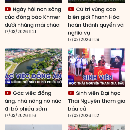
Ngày hội non sông
Cử tri vùng cao
của đồng bào Khmer
biên giới Thanh Hóa
dưới những mái chùa
hoàn thành quyền và
17/03/2026 11:21
nghĩa vụ
17/03/2026 11:18
Gác việc đồng
Sinh viên Đại học
áng, nhà nông nô nức
Thái Nguyên tham gia
đi bỏ phiếu sớm
bầu cử
17/03/2026 11:16
17/03/2026 11:12