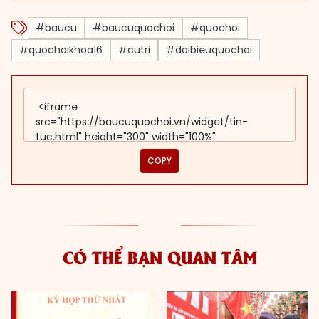
#baucu
#baucuquochoi
#quochoi
#quochoikhoa16
#cutri
#daibieuquochoi
COPY
CÓ THỂ BẠN QUAN TÂM