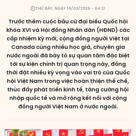
THỨ BẢY, NGÀY 14/03/2026 - 04:12
Các đơn vị bầu cử
Trước thềm cuộc bầu cử đại biểu Quốc hội
HĐND cấp xã
khóa XVI và Hội đồng Nhân dân (HĐND) các
HĐND cấp tỉnh, thành phố
cấp nhiệm kỳ mới, cộng đồng người Việt tại
Canada cùng nhiều học giả, chuyên gia
nước ngoài đã bày tỏ sự quan tâm đặc biệt
tới sự kiện chính trị quan trọng này, đồng
thời đặt nhiều kỳ vọng vào vai trò của Quốc
hội Việt Nam trong việc hoàn thiện thể chế,
thúc đẩy phát triển kinh tế, tăng cường hội
nhập quốc tế và mở rộng kết nối với cộng
đồng người Việt Nam ở nước ngoài.