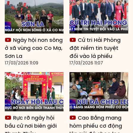
Ngày hội non sông
Cử tri Hải Phòng
ở xã vùng cao Co Mạ,
đặt niềm tin tuyệt
Sơn La
đối vào lá phiếu
17/03/2026 11:09
17/03/2026 11:07
Rực rỡ ngày hội
Cao Bằng mang
bầu cử nơi biên giới
hòm phiếu cơ động