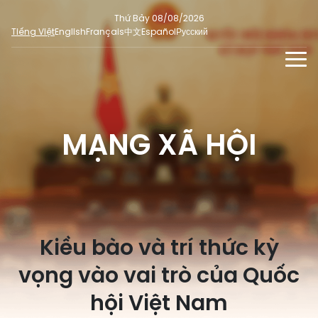
Thứ Bảy 08/08/2026
Tiếng Việt
English
Français
中文
Español
Русский
TIN TỨC - SỰ KIỆN
TƯ LIỆU
MẠNG XÃ HỘI
Phỏng vấn - Nhận định
ĐA PHƯƠNG TIỆN
Ý kiến cử tri
DÀNH CHO BÁO CHÍ
Người đại biểu nhân dân
Ảnh
MẠNG XÃ HỘI
SỐ LIỆU BẦU CỬ
Tin nổi bật
Video
Kiều bào và trí thức kỳ
Dư luận quốc tế
E-magazine
Cử tri tham gia bầu cử
vọng vào vai trò của Quốc
Hỏi đáp bầu cử
Infographic
Tổng số đại biểu quốc hội
hội Việt Nam
Bầu cử địa phương
Nữ đại biểu Quốc hội