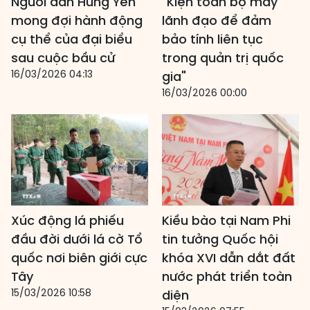
Người dân Hưng Yên
"Kiện toàn bộ máy
mong đợi hành động
lãnh đạo để đảm
cụ thể của đại biểu
bảo tính liên tục
sau cuộc bầu cử
trong quản trị quốc
16/03/2026 04:13
gia"
16/03/2026 00:00
Xúc động lá phiếu
Kiều bào tại Nam Phi
đầu đời dưới lá cờ Tổ
tin tưởng Quốc hội
quốc nơi biên giới cực
khóa XVI dẫn dắt đất
Tây
nước phát triển toàn
15/03/2026 10:58
diện