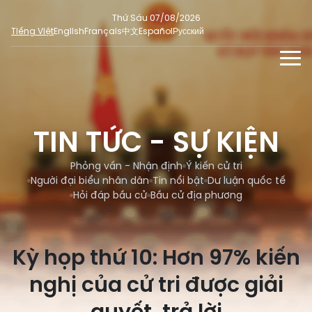
Thứ Sáu 07/08/2026
Tiếng Việt
English
Français
中文
Español
Русский
TIN TỨC - SỰ KIỆN
TƯ LIỆU
TIN TỨC - SỰ KIỆN
Phỏng vấn - Nhận định
ĐA PHƯƠNG TIỆN
Ý kiến cử tri
Phỏng vấn - Nhận định
Ý kiến cử tri
DÀNH CHO BÁO CHÍ
Người đại biểu nhân dân
Tin nổi bật
Dư luận quốc tế
Người đại biểu nhân dân
Ảnh
MẠNG XÃ HỘI
Hỏi đáp bầu cử
Bầu cử địa phương
SỐ LIỆU BẦU CỬ
Tin nổi bật
Video
Dư luận quốc tế
E-magazine
Kỳ họp thứ 10: Hơn 97% kiến
Cử tri tham gia bầu cử
Hỏi đáp bầu cử
Infographic
nghị của cử tri được giải
Tổng số đại biểu quốc hội
Bầu cử địa phương
Nữ đại biểu Quốc hội