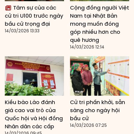
Tâm sự của các
Cộng đồng người Việt
cử tri U100 trước ngày
Nam tại Nhật Bản
bầu cử trọng đại
mong muốn đóng
14/03/2026 13:33
góp nhiều hơn cho
quê hương
14/03/2026 12:14
Kiều bào Lào đánh
Cử tri phấn khởi, sẵn
giá cao vai trò của
sàng cho ngày hội
Quốc hội và Hội đồng
bầu cử
14/03/2026 07:25
Nhân dân các cấp
14/03/2026 09:45