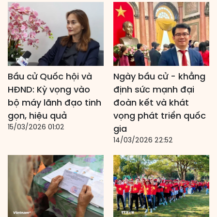
Bầu cử Quốc hội và
Ngày bầu cử - khẳng
HĐND: Kỳ vọng vào
định sức mạnh đại
bộ máy lãnh đạo tinh
đoàn kết và khát
gọn, hiệu quả
vọng phát triển quốc
15/03/2026 01:02
gia
14/03/2026 22:52