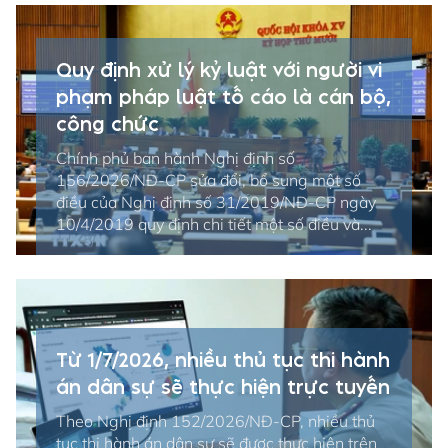
Quy định xử lý kỷ luật với người vi
phạm pháp luật tố cáo là cán bộ,
công chức
Chính phủ ban hành Nghị định số
156/2026/NĐ-CP sửa đổi, bổ sung một số
điều của Nghị định số 31/2019/NĐ-CP ngày
10/4/2019 quy định chi tiết một số điều và...
Từ 1/7/2026, nhiều thủ tục thi hành
án dân sự sẽ thực hiện trực tuyến
Theo Nghị định 152/2026/NĐ-CP, nhiều thủ
tục thi hành án dân sự sẽ được thực hiện trên