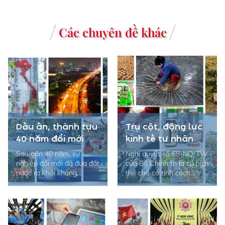
Các chuyên đề khác
Dấu ấn, thành tựu
Trụ cột, động lực
40 năm đổi mới
kinh tế tư nhân
Sau gần 40 năm, sự
Nghị quyết số 68-NQ/TW
nghiệp đổi mới đã đưa đất
của Bộ Chính trị là cú hích
nước ra khỏi khủng...
thể chế có tính cách...