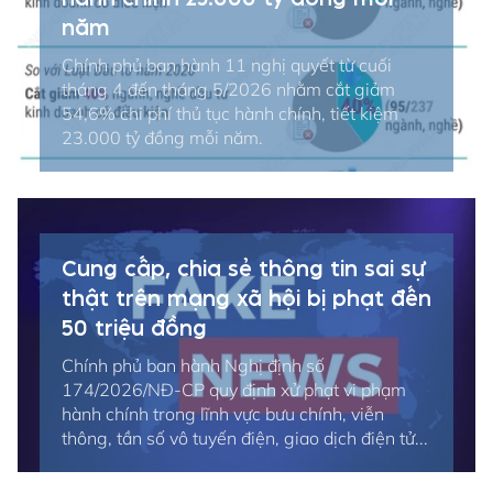
năm
Chính phủ ban hành 11 nghị quyết từ cuối
tháng 4 đến tháng 5/2026 nhằm cắt giảm
54,6% chi phí thủ tục hành chính, tiết kiệm
23.000 tỷ đồng mỗi năm.
Cung cấp, chia sẻ thông tin sai sự
thật trên mạng xã hội bị phạt đến
50 triệu đồng
Chính phủ ban hành Nghị định số
174/2026/NĐ-CP quy định xử phạt vi phạm
hành chính trong lĩnh vực bưu chính, viễn
thông, tần số vô tuyến điện, giao dịch điện tử...