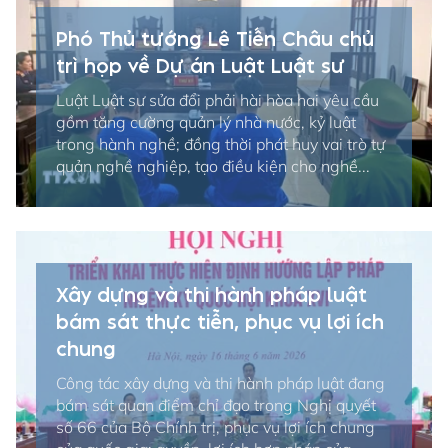
Phó Thủ tướng Lê Tiến Châu chủ
trì họp về Dự án Luật Luật sư
Luật Luật sư sửa đổi phải hài hòa hai yêu cầu
gồm tăng cường quản lý nhà nước, kỷ luật
trong hành nghề; đồng thời phát huy vai trò tự
quản nghề nghiệp, tạo điều kiện cho nghề...
Xây dựng và thi hành pháp luật
bám sát thực tiễn, phục vụ lợi ích
chung
Công tác xây dựng và thi hành pháp luật đang
bám sát quan điểm chỉ đạo trong Nghị quyết
số 66 của Bộ Chính trị, phục vụ lợi ích chung