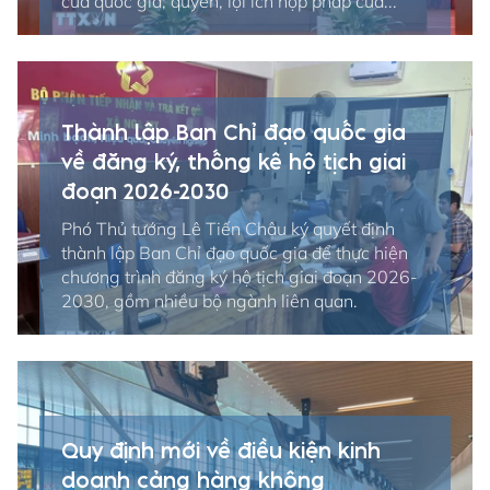
của quốc gia; quyền, lợi ích hợp pháp của...
Thành lập Ban Chỉ đạo quốc gia
về đăng ký, thống kê hộ tịch giai
đoạn 2026-2030
Phó Thủ tướng Lê Tiến Châu ký quyết định
thành lập Ban Chỉ đạo quốc gia để thực hiện
chương trình đăng ký hộ tịch giai đoạn 2026-
2030, gồm nhiều bộ ngành liên quan.
Quy định mới về điều kiện kinh
doanh cảng hàng không