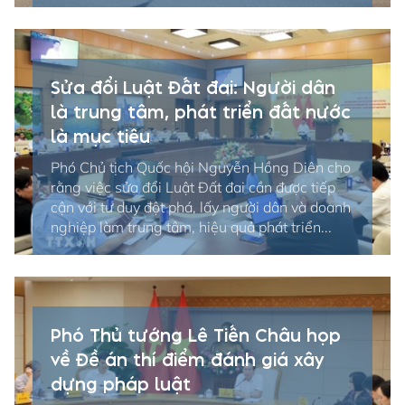
Sửa đổi Luật Đất đai: Người dân
là trung tâm, phát triển đất nước
là mục tiêu
Phó Chủ tịch Quốc hội Nguyễn Hồng Diên cho
rằng việc sửa đổi Luật Đất đai cần được tiếp
cận với tư duy đột phá, lấy người dân và doanh
nghiệp làm trung tâm, hiệu quả phát triển...
Phó Thủ tướng Lê Tiến Châu họp
về Đề án thí điểm đánh giá xây
dựng pháp luật