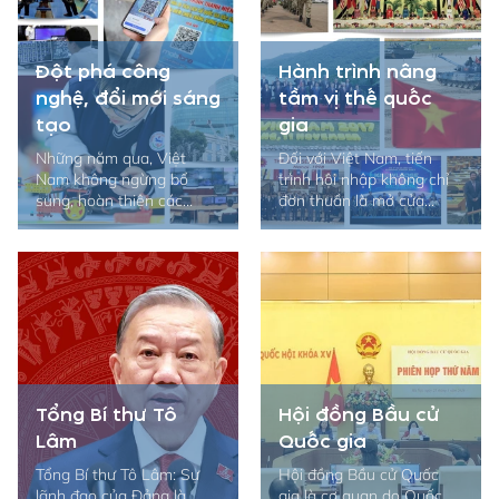
Đột phá công
Hành trình nâng
nghệ, đổi mới sáng
tầm vị thế quốc
tạo
gia
Những năm qua, Việt
Đối với Việt Nam, tiến
Nam không ngừng bổ
trình hội nhập không chỉ
sung, hoàn thiện các...
đơn thuần là mở cửa...
Tổng Bí thư Tô
Hội đồng Bầu cử
Lâm
Quốc gia
Tổng Bí thư Tô Lâm: Sự
Hội đồng Bầu cử Quốc
lãnh đạo của Đảng là
gia là cơ quan do Quốc