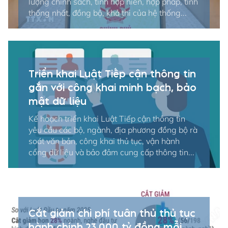
lượng chính sách, tính hợp hiến, hợp pháp, tính
thống nhất, đồng bộ, khả thi của hệ thống...
Triển khai Luật Tiếp cận thông tin
gắn với công khai minh bạch, bảo
mật dữ liệu
Kế hoạch triển khai Luật Tiếp cận thông tin
yêu cầu các bộ, ngành, địa phương đồng bộ rà
soát văn bản, công khai thủ tục, vận hành
cổng dữ liệu và bảo đảm cung cấp thông tin...
Cắt giảm chi phí tuân thủ thủ tục
hành chính 23.000 tỷ đồng mỗi