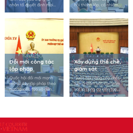
nhân tố quyết định mọi...
hội thành lập, có nhiệm...
Đổi mới công tác
Xây dựng thể chế,
lập pháp
giám sát
Quốc hội đổi mới mạnh
Quốc hội nâng cao chất
mẽ tư duy lập pháp theo
lượng giám sát, coi giám
hướng kiến tạo và dẫn...
sát là công cụ kiến tạo,...