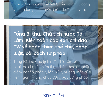
môi trường số qua VNeID, cổng dịch vụ công
và nền tảng số chuyên biệt - bước chuyển...
Tổng Bí thư, Chủ tịch nước Tô
Lâm: Kiện toàn các Ban chỉ đạo
TW về hoàn thiện thể chế, pháp
luật, cải cách tư pháp
Tổng Bí thư, Chủ tịch nước Tô Lâm yêu cầu
phải tạo chuyển biến thực chất, tháo gỡ những
điểm nghẽn pháp lý lớn, xử lý vướng mắc của
liên ngành, nâng chất lượng xây dựng pháp...
XEM THÊM