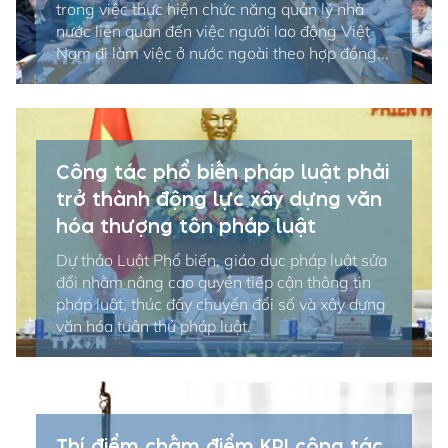
trong việc thực hiện chức năng quản lý nhà
nước liên quan đến việc người lao động Việt
Nam đi làm việc ở nước ngoài theo hợp đồng...
Công tác phổ biến pháp luật phải
trở thành động lực xây dựng văn
hóa thượng tôn pháp luật
Dự thảo Luật Phổ biến, giáo dục pháp luật sửa
đổi nhằm nâng cao quyền tiếp cận thông tin
pháp luật, thúc đẩy chuyển đổi số và xây dựng
văn hóa tuân thủ pháp luật.
Thí điểm chấm điểm KPI công tác