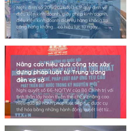
Nghị định số 205/2026/NĐ-CP quy định về
điều kiện kinh doanh, giấy phép kinh doanh,
điều kiện kinh doanh dịch vụ hàng không tại
cảng hàng không... có hiệu lực từ ngày...
Nâng cao hiệu quả công tác xây
dựng pháp luật từ Trung ương
đến cơ sở
Nghị quyết số 66-NQ/TW của Bộ Chính trị với
tinh thần lấy hoàn thiện thể chế và nâng cao
hiệu quả thi hành pháp luật tiếp tục được cụ
thể hóa bằng những hành động quyết liệt từ...