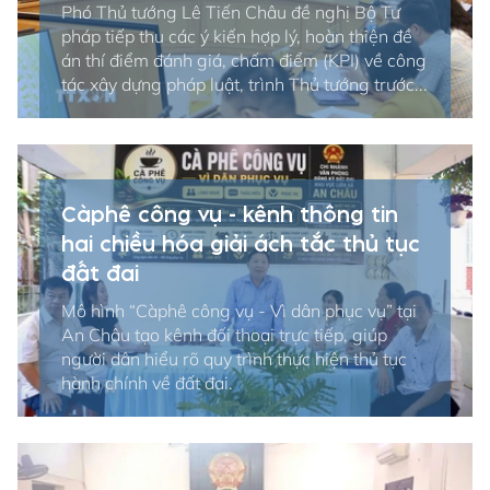
Phó Thủ tướng Lê Tiến Châu đề nghị Bộ Tư
pháp tiếp thu các ý kiến hợp lý, hoàn thiện đề
án thí điểm đánh giá, chấm điểm (KPI) về công
tác xây dựng pháp luật, trình Thủ tướng trước...
Càphê công vụ - kênh thông tin
hai chiều hóa giải ách tắc thủ tục
đất đai
Mô hình “Càphê công vụ - Vì dân phục vụ” tại
An Châu tạo kênh đối thoại trực tiếp, giúp
người dân hiểu rõ quy trình thực hiện thủ tục
hành chính về đất đai.