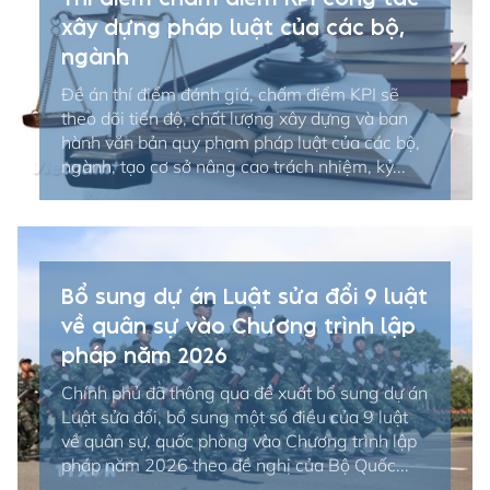
xây dựng pháp luật của các bộ,
ngành
Đề án thí điểm đánh giá, chấm điểm KPI sẽ
theo dõi tiến độ, chất lượng xây dựng và ban
hành văn bản quy phạm pháp luật của các bộ,
ngành, tạo cơ sở nâng cao trách nhiệm, kỷ...
Bổ sung dự án Luật sửa đổi 9 luật
về quân sự vào Chương trình lập
pháp năm 2026
Chính phủ đã thông qua đề xuất bổ sung dự án
Luật sửa đổi, bổ sung một số điều của 9 luật
về quân sự, quốc phòng vào Chương trình lập
pháp năm 2026 theo đề nghị của Bộ Quốc...