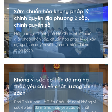
Sớm chuẩn hóa khung pháp lý
chính quyền địa phương 2 cấp,
chính quyền số
Hội thảo tại Thành phố Hồ Chí Minh đề xuất
giải pháp phân cấp, chuẩn hóa pháp lý để xây
dựng chính quyền số hiệu quả, hiện đại và
minh bạch.
Không vì sức ép tiến độ mà hạ
thấp yêu cầu về chất lượng chính
sách
Phó Thủ tướng Lê Tiến Châu đề nghị không vì
sức ép tiến độ mà hạ thấp yêu cầu về chất