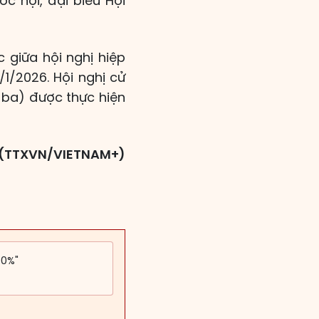
ốc hội, đại biểu Hội
c giữa hội nghị hiệp
/1/2026. Hội nghị cử
hứ ba) được thực hiện
(TTXVN/VIETNAM+)