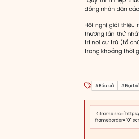
“Quy trình hiệp thư
đồng nhân dân các cấ
Hội nghị giới thiệu
thương lần thứ nhất
tri nơi cư trú (tổ c
trong khoảng thời 
#Bầu cử
#Đại bi