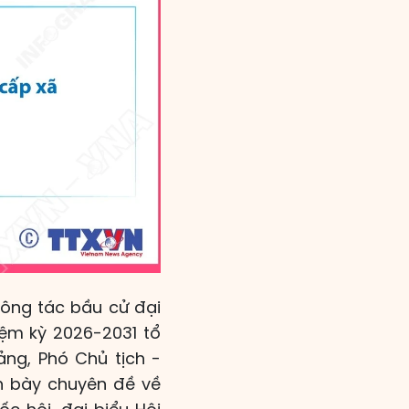
 công tác bầu cử đại
iệm kỳ 2026-2031 tổ
ảng, Phó Chủ tịch -
h bày chuyên đề về