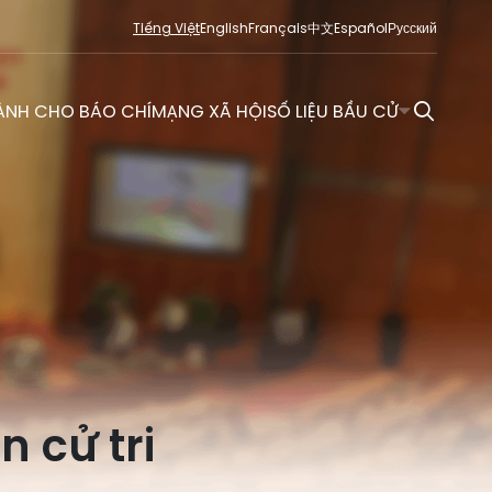
Tiếng Việt
English
Français
中文
Español
Русский
ÀNH CHO BÁO CHÍ
MẠNG XÃ HỘI
SỐ LIỆU BẦU CỬ
N
n cử tri