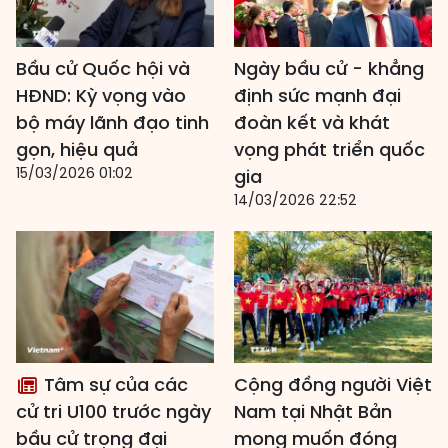
Bầu cử Quốc hội và
Ngày bầu cử - khẳng
HĐND: Kỳ vọng vào
định sức mạnh đại
bộ máy lãnh đạo tinh
đoàn kết và khát
gọn, hiệu quả
vọng phát triển quốc
15/03/2026 01:02
gia
14/03/2026 22:52
Tâm sự của các
Cộng đồng người Việt
cử tri U100 trước ngày
Nam tại Nhật Bản
bầu cử trọng đại
mong muốn đóng