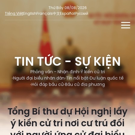
Thứ Bảy 08/08/2026
Tiếng Việt
English
Français
中文
Español
Русский
TIN TỨC - SỰ KIỆN
TƯ LIỆU
TIN TỨC - SỰ KIỆN
Phỏng vấn - Nhận định
ĐA PHƯƠNG TIỆN
Ý kiến cử tri
Phỏng vấn - Nhận định
Ý kiến cử tri
DÀNH CHO BÁO CHÍ
Người đại biểu nhân dân
Tin nổi bật
Dư luận quốc tế
Người đại biểu nhân dân
Ảnh
MẠNG XÃ HỘI
Hỏi đáp bầu cử
Bầu cử địa phương
SỐ LIỆU BẦU CỬ
Tin nổi bật
Video
Dư luận quốc tế
E-magazine
Tổng Bí thư dự Hội nghị lấy
Cử tri tham gia bầu cử
Hỏi đáp bầu cử
Infographic
ý kiến cử tri nơi cư trú đối
Tổng số đại biểu quốc hội
Bầu cử địa phương
Nữ đại biểu Quốc hội