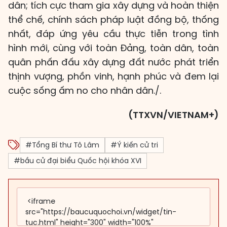
dân; tích cực tham gia xây dựng và hoàn thiện
thể chế, chính sách pháp luật đồng bộ, thống
nhất, đáp ứng yêu cầu thực tiễn trong tình
hình mới, cùng với toàn Đảng, toàn dân, toàn
quân phấn đấu xây dựng đất nước phát triển
thịnh vượng, phồn vinh, hạnh phúc và đem lại
cuộc sống ấm no cho nhân dân./.
(TTXVN/VIETNAM+)
#Tổng Bí thư Tô Lâm
#Ý kiến cử tri
#bầu cử đại biểu Quốc hội khóa XVI