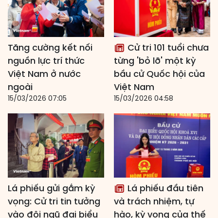
Tăng cường kết nối
Cử tri 101 tuổi chưa
nguồn lực trí thức
từng 'bỏ lỡ' một kỳ
Việt Nam ở nước
bầu cử Quốc hội của
ngoài
Việt Nam
15/03/2026 07:05
15/03/2026 04:58
Lá phiếu gửi gắm kỳ
Lá phiếu đầu tiên
vọng: Cử tri tin tưởng
và trách nhiệm, tự
vào đội ngũ đại biểu
hào, kỳ vọng của thế