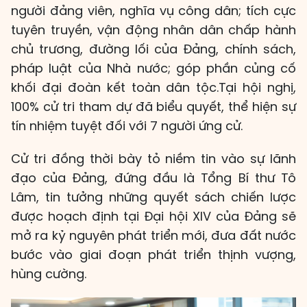
người đảng viên, nghĩa vụ công dân; tích cực
tuyên truyền, vận động nhân dân chấp hành
chủ trương, đường lối của Đảng, chính sách,
pháp luật của Nhà nước; góp phần củng cố
khối đại đoàn kết toàn dân tộc.Tại hội nghị,
100% cử tri tham dự đã biểu quyết, thể hiện sự
tín nhiệm tuyệt đối với 7 người ứng cử.
Cử tri đồng thời bày tỏ niềm tin vào sự lãnh
đạo của Đảng, đứng đầu là Tổng Bí thư Tô
Lâm, tin tưởng những quyết sách chiến lược
được hoạch định tại Đại hội XIV của Đảng sẽ
mở ra kỷ nguyên phát triển mới, đưa đất nước
bước vào giai đoạn phát triển thịnh vượng,
hùng cường.