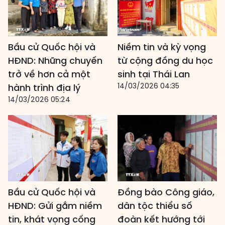
Bầu cử Quốc hội và
Niềm tin và kỳ vọng
HĐND: Những chuyến
từ cộng đồng du học
trở về hơn cả một
sinh tại Thái Lan
14/03/2026 04:35
hành trình địa lý
14/03/2026 05:24
Bầu cử Quốc hội và
Đồng bào Công giáo,
HĐND: Gửi gắm niềm
dân tộc thiểu số
tin, khát vọng cống
đoàn kết hướng tới