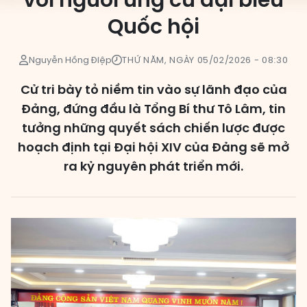
với người ứng cử đại biểu
Quốc hội
Các đơn vị bầu cử
HĐND cấp xã
Nguyễn Hồng Điệp
THỨ NĂM, NGÀY 05/02/2026 - 08:30
HĐND cấp tỉnh, thành phố
Cử tri bày tỏ niềm tin vào sự lãnh đạo của
Đảng, đứng đầu là Tổng Bí thư Tô Lâm, tin
tưởng những quyết sách chiến lược được
hoạch định tại Đại hội XIV của Đảng sẽ mở
ra kỷ nguyên phát triển mới.