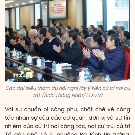
Các đại biểu tham dự hội nghị lấy ý kiến cử tri nơi cư
trú. (Ảnh: Thống Nhất/TTXVN)
Với sự chuẩn bị công phu, chặt chẽ về công
tác nhân sự của các cơ quan, đơn vị và sự tín
nhiệm của cử tri nơi công tác, nơi cư trú, cử tri
Tổ dân phố số 6, phường Ba Đình tin tưởng,