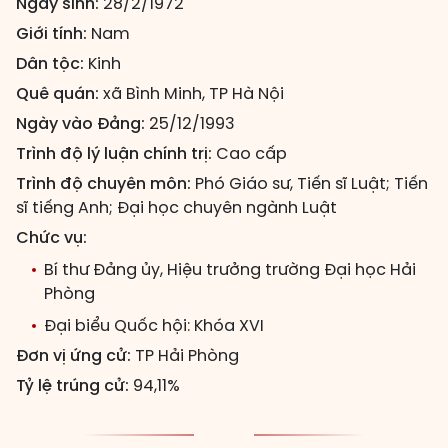
Ngày sinh:
28/2/1972
Giới tính:
Nam
Dân tộc:
Kinh
Quê quán:
xã Bình Minh, TP Hà Nội
Ngày vào Đảng:
25/12/1993
Trình độ lý luận chính trị:
Cao cấp
Trình độ chuyên môn:
Phó Giáo sư, Tiến sĩ Luật; Tiến
sĩ tiếng Anh; Đại học chuyên ngành Luật
Chức vụ:
Bí thư Đảng ủy, Hiệu trưởng trường Đại học Hải
Phòng
Đại biểu Quốc hội: Khóa XVI
Đơn vị ứng cử:
TP Hải Phòng
Tỷ lệ trúng cử:
94,11%