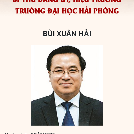
TRƯỜNG ĐẠI HỌC HẢI PHÒNG
Các đơn vị bầu cử
HĐND cấp xã
HĐND cấp tỉnh, thành phố
BÙI XUÂN HẢI