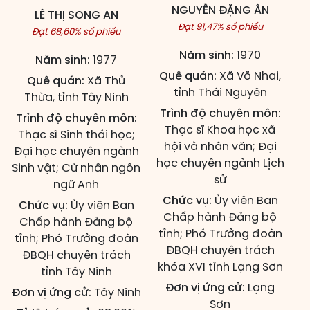
NGUYỄN ĐẶNG ÂN
LÊ THỊ SONG AN
Đạt 91,47% số phiếu
Đạt 68,60% số phiếu
Năm sinh:
1970
Năm sinh:
1977
Quê quán:
Xã Võ Nhai,
Quê quán:
Xã Thủ
tỉnh Thái Nguyên
Thừa, tỉnh Tây Ninh
Trình độ chuyên môn:
Trình độ chuyên môn:
Thạc sĩ Khoa học xã
Thạc sĩ Sinh thái học;
hội và nhân văn; Đại
Đại học chuyên ngành
học chuyên ngành Lịch
Sinh vật; Cử nhân ngôn
sử
ngữ Anh
Chức vụ:
Ủy viên Ban
Chức vụ:
Ủy viên Ban
Chấp hành Đảng bộ
Chấp hành Đảng bộ
tỉnh; Phó Trưởng đoàn
tỉnh; Phó Trưởng đoàn
ĐBQH chuyên trách
ĐBQH chuyên trách
khóa XVI tỉnh Lạng Sơn
tỉnh Tây Ninh
Đơn vị ứng cử:
Lạng
Đơn vị ứng cử:
Tây Ninh
Sơn