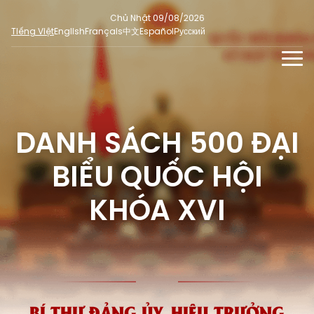
Chủ Nhật 09/08/2026
Tiếng Việt
English
Français
中文
Español
Русский
TIN TỨC - SỰ KIỆN
TƯ LIỆU
DANH SÁCH 500 ĐẠI
Phỏng vấn - Nhận định
ĐA PHƯƠNG TIỆN
Ý kiến cử tri
BIỂU QUỐC HỘI
DÀNH CHO BÁO CHÍ
Người đại biểu nhân dân
Ảnh
MẠNG XÃ HỘI
KHÓA XVI
SỐ LIỆU BẦU CỬ
Tin nổi bật
Video
Dư luận quốc tế
E-magazine
Cử tri tham gia bầu cử
Hỏi đáp bầu cử
Infographic
Tổng số đại biểu quốc hội
Bầu cử địa phương
BÍ THƯ ĐẢNG ỦY, HIỆU TRƯỞNG
Nữ đại biểu Quốc hội