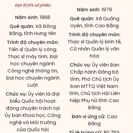
Đạt 91,01% số phiếu
Năm sinh:
1979
Năm sinh:
1968
Quê quán:
Xã Quảng
Uyên, tỉnh Cao Bằng
Quê quán:
Xã Đồng
Bằng, tỉnh Hưng Yên
Trình độ chuyên môn:
Thạc sĩ Quản lý kinh tế,
Trình độ chuyên môn:
Cử nhân Quản lý văn
Tiến sĩ Quản lý công;
hóa
Thạc sĩ máy tính; Đại
học chuyên ngành
Chức vụ:
Ủy viên Ban
Công nghệ thông tin,
Chấp hành Đảng bộ
Đại học chuyên ngành
tỉnh; Phó Chủ tịch Ủy
Luật
ban MTTQ Việt Nam
tỉnh, Chủ tịch Hội Liên
Chức vụ:
Ủy viên là đại
hiệp Phụ nữ tỉnh Cao
biểu Quốc hội hoạt
Bằng
động chuyên trách tại
Ủy ban Khoa học, Công
Đơn vị ứng cử:
Cao
nghệ và Môi trường
Bằng
của Quốc hội
Tỷ lệ trúng cử:
80,75%