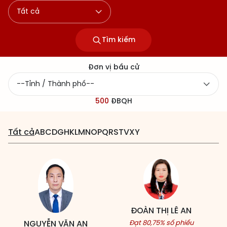
Tìm kiếm
Đơn vị bầu cử
500
ĐBQH
Tất cả
A
B
C
D
G
H
K
L
M
N
O
P
Q
R
S
T
V
X
Y
ĐOÀN THỊ LÊ AN
NGUYỄN VĂN AN
Đạt 80,75% số phiếu