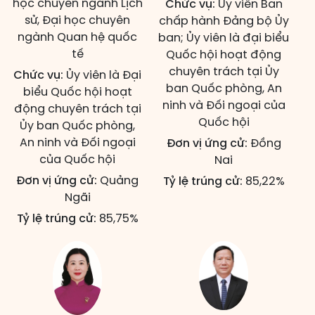
học chuyên ngành Lịch
Chức vụ:
Ủy viên Ban
sử, Đại học chuyên
chấp hành Đảng bộ Ủy
ngành Quan hệ quốc
ban; Ủy viên là đại biểu
tế
Quốc hội hoạt động
chuyên trách tại Ủy
Chức vụ:
Ủy viên là Đại
ban Quốc phòng, An
biểu Quốc hội hoạt
ninh và Đối ngoại của
động chuyên trách tại
Quốc hội
Ủy ban Quốc phòng,
An ninh và Đối ngoại
Đơn vị ứng cử:
Đồng
của Quốc hội
Nai
Đơn vị ứng cử:
Quảng
Tỷ lệ trúng cử:
85,22%
Ngãi
Tỷ lệ trúng cử:
85,75%