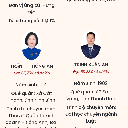
Đơn vị ứng cử:
Hưng
Yên
Tỷ lệ trúng cử:
91,01%
TRỊNH XUÂN AN
TRẦN THỊ HỒNG AN
Đạt 85,22% số phiếu
Đạt 85,75% số phiếu
Năm sinh:
1982
Năm sinh:
1971
Quê quán:
Xã Sao
Quê quán:
Xã Cát
Vàng, tỉnh Thanh Hóa
Thành, tỉnh Ninh Bình
Trình độ chuyên môn:
Trình độ chuyên môn:
Đại học chuyên ngành
Thạc sĩ Quản trị kinh
Luật
doanh - tiếng Anh; Đại