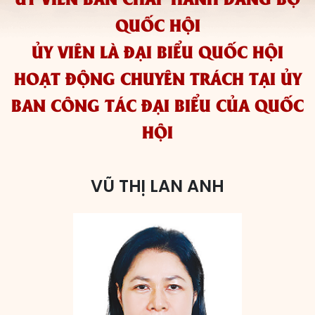
QUỐC HỘI
Các đơn vị bầu cử
ỦY VIÊN LÀ ĐẠI BIỂU QUỐC HỘI
HĐND cấp xã
HOẠT ĐỘNG CHUYÊN TRÁCH TẠI ỦY
HĐND cấp tỉnh, thành phố
BAN CÔNG TÁC ĐẠI BIỂU CỦA QUỐC
HỘI
VŨ THỊ LAN ANH