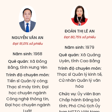
ĐOÀN THỊ LÊ AN
NGUYỄN VĂN AN
Đạt 80,75% số phiếu
Đạt 91,01% số phiếu
Năm sinh:
1979
Năm sinh:
1968
Quê quán:
Xã Quảng
Uyên, tỉnh Cao Bằng
Quê quán:
Xã Đồng
Bằng, tỉnh Hưng Yên
Trình độ chuyên môn:
Thạc sĩ Quản lý kinh tế,
Trình độ chuyên môn:
Cử nhân Quản lý văn
Tiến sĩ Quản lý công;
hóa
Thạc sĩ máy tính; Đại
học chuyên ngành
Chức vụ:
Ủy viên Ban
Công nghệ thông tin,
Chấp hành Đảng bộ
Đại học chuyên ngành
tỉnh; Phó Chủ tịch Ủy
Luật
ban MTTQ Việt Nam