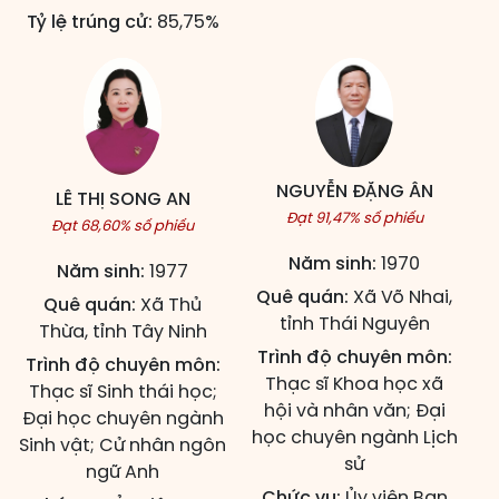
Tỷ lệ trúng cử:
85,75%
NGUYỄN ĐẶNG ÂN
LÊ THỊ SONG AN
Đạt 91,47% số phiếu
Đạt 68,60% số phiếu
Năm sinh:
1970
Năm sinh:
1977
Quê quán:
Xã Võ Nhai,
Quê quán:
Xã Thủ
tỉnh Thái Nguyên
Thừa, tỉnh Tây Ninh
Trình độ chuyên môn:
Trình độ chuyên môn:
Thạc sĩ Khoa học xã
Thạc sĩ Sinh thái học;
hội và nhân văn; Đại
Đại học chuyên ngành
học chuyên ngành Lịch
Sinh vật; Cử nhân ngôn
sử
ngữ Anh
Chức vụ:
Ủy viên Ban