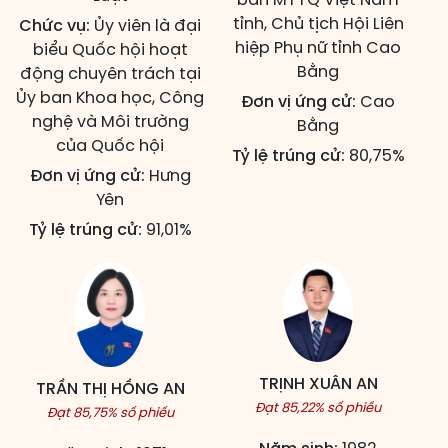
tỉnh, Chủ tịch Hội Liên
Chức vụ:
Ủy viên là đại
hiệp Phụ nữ tỉnh Cao
biểu Quốc hội hoạt
Bằng
động chuyên trách tại
Ủy ban Khoa học, Công
Đơn vị ứng cử:
Cao
nghệ và Môi trường
Bằng
của Quốc hội
Tỷ lệ trúng cử:
80,75%
Đơn vị ứng cử:
Hưng
Yên
Tỷ lệ trúng cử:
91,01%
TRỊNH XUÂN AN
TRẦN THỊ HỒNG AN
Đạt 85,22% số phiếu
Đạt 85,75% số phiếu