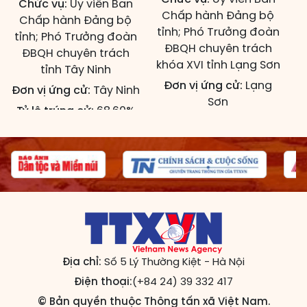
Chức vụ:
Ủy viên Ban
Chấp hành Đảng bộ
Chấp hành Đảng bộ
tỉnh; Phó Trưởng đoàn
tỉnh; Phó Trưởng đoàn
ĐBQH chuyên trách
ĐBQH chuyên trách
khóa XVI tỉnh Lạng Sơn
tỉnh Tây Ninh
Đơn vị ứng cử:
Lạng
Đơn vị ứng cử:
Tây Ninh
Sơn
Tỷ lệ trúng cử:
68,60%
Tỷ lệ trúng cử:
91,47%
PHẠM THẾ ANH
NGUYỄN DOÃN ANH
Đạt 94,44% số phiếu
Đạt 98,91% số phiếu
Năm sinh:
1982
Địa chỉ:
Số 5 Lý Thường Kiệt - Hà Nội
Năm sinh:
1967
Điện thoại:
(+84 24) 39 332 417
Quê quán:
Xã Hoằng
Quê quán:
Xã An
Lộc, tỉnh Thanh Hóa
© Bản quyền thuộc Thông tấn xã Việt Nam.
Khánh, thành phố Hà