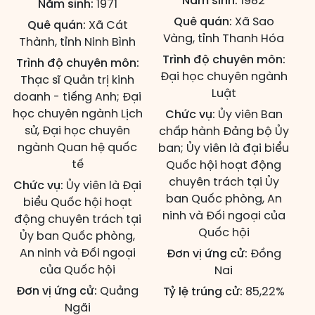
Năm sinh:
1982
Năm sinh:
1971
Quê quán:
Xã Sao
Quê quán:
Xã Cát
Vàng, tỉnh Thanh Hóa
Thành, tỉnh Ninh Bình
Trình độ chuyên môn:
Trình độ chuyên môn:
Đại học chuyên ngành
Thạc sĩ Quản trị kinh
Luật
doanh - tiếng Anh; Đại
học chuyên ngành Lịch
Chức vụ:
Ủy viên Ban
sử, Đại học chuyên
chấp hành Đảng bộ Ủy
ngành Quan hệ quốc
ban; Ủy viên là đại biểu
tế
Quốc hội hoạt động
chuyên trách tại Ủy
Chức vụ:
Ủy viên là Đại
ban Quốc phòng, An
biểu Quốc hội hoạt
ninh và Đối ngoại của
động chuyên trách tại
Quốc hội
Ủy ban Quốc phòng,
An ninh và Đối ngoại
Đơn vị ứng cử:
Đồng
của Quốc hội
Nai
Đơn vị ứng cử:
Quảng
Tỷ lệ trúng cử:
85,22%
Ngãi