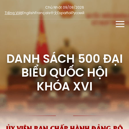
Chủ Nhật 09/08/2026
Tiếng Việt
English
Français
中文
Español
Русский
TIN TỨC - SỰ KIỆN
TƯ LIỆU
DANH SÁCH 500 ĐẠI
Phỏng vấn - Nhận định
ĐA PHƯƠNG TIỆN
Ý kiến cử tri
BIỂU QUỐC HỘI
DÀNH CHO BÁO CHÍ
Người đại biểu nhân dân
Ảnh
MẠNG XÃ HỘI
KHÓA XVI
SỐ LIỆU BẦU CỬ
Tin nổi bật
Video
Dư luận quốc tế
E-magazine
Cử tri tham gia bầu cử
Hỏi đáp bầu cử
Infographic
Tổng số đại biểu quốc hội
Bầu cử địa phương
ỦY VIÊN BAN CHẤP HÀNH ĐẢNG BỘ
Nữ đại biểu Quốc hội