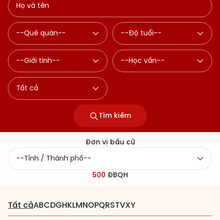
Tìm kiếm
Đơn vị bầu cử
500
ĐBQH
Tất cả
A
B
C
D
G
H
K
L
M
N
O
P
Q
R
S
T
V
X
Y