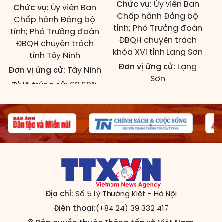
Chức vụ:
Ủy viên Ban
Chức vụ:
Ủy viên Ban
Chấp hành Đảng bộ
Chấp hành Đảng bộ
tỉnh; Phó Trưởng đoàn
tỉnh; Phó Trưởng đoàn
ĐBQH chuyên trách
ĐBQH chuyên trách
khóa XVI tỉnh Lạng Sơn
tỉnh Tây Ninh
Đơn vị ứng cử:
Lạng
Đơn vị ứng cử:
Tây Ninh
Sơn
Tỷ lệ trúng cử:
68,60%
Tỷ lệ trúng cử:
91,47%
PHẠM THẾ ANH
NGUYỄN DOÃN ANH
Đạt 94,44% số phiếu
Đạt 98,91% số phiếu
Năm sinh:
1982
Địa chỉ:
Số 5 Lý Thường Kiệt - Hà Nội
Năm sinh:
1967
Điện thoại:
(+84 24) 39 332 417
Quê quán:
Xã Hoằng
Quê quán:
Xã An
Lộc, tỉnh Thanh Hóa