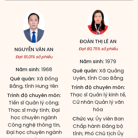
ĐOÀN THỊ LÊ AN
NGUYỄN VĂN AN
Đạt 80,75% số phiếu
Đạt 91,01% số phiếu
Năm sinh:
1979
Năm sinh:
1968
Quê quán:
Xã Quảng
Uyên, tỉnh Cao Bằng
Quê quán:
Xã Đồng
Bằng, tỉnh Hưng Yên
Trình độ chuyên môn:
Thạc sĩ Quản lý kinh tế,
Trình độ chuyên môn:
Cử nhân Quản lý văn
Tiến sĩ Quản lý công;
hóa
Thạc sĩ máy tính; Đại
học chuyên ngành
Chức vụ:
Ủy viên Ban
Công nghệ thông tin,
Chấp hành Đảng bộ
Đại học chuyên ngành
tỉnh; Phó Chủ tịch Ủy