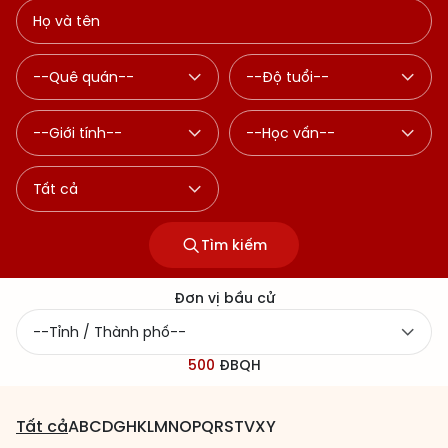
Tìm kiếm
Đơn vị bầu cử
500
ĐBQH
Tất cả
A
B
C
D
G
H
K
L
M
N
O
P
Q
R
S
T
V
X
Y