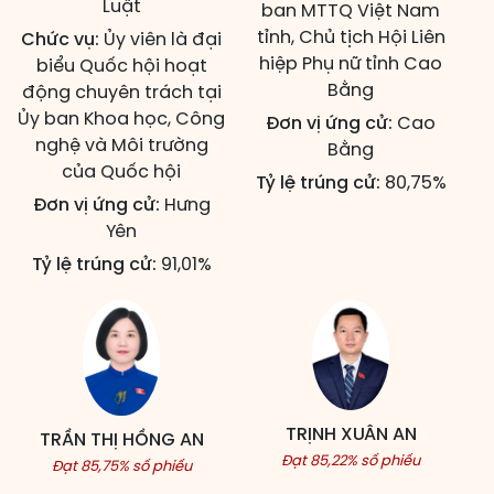
Luật
ban MTTQ Việt Nam
tỉnh, Chủ tịch Hội Liên
Chức vụ:
Ủy viên là đại
hiệp Phụ nữ tỉnh Cao
biểu Quốc hội hoạt
Bằng
động chuyên trách tại
Ủy ban Khoa học, Công
Đơn vị ứng cử:
Cao
nghệ và Môi trường
Bằng
của Quốc hội
Tỷ lệ trúng cử:
80,75%
Đơn vị ứng cử:
Hưng
Yên
Tỷ lệ trúng cử:
91,01%
TRỊNH XUÂN AN
TRẦN THỊ HỒNG AN
Đạt 85,22% số phiếu
Đạt 85,75% số phiếu