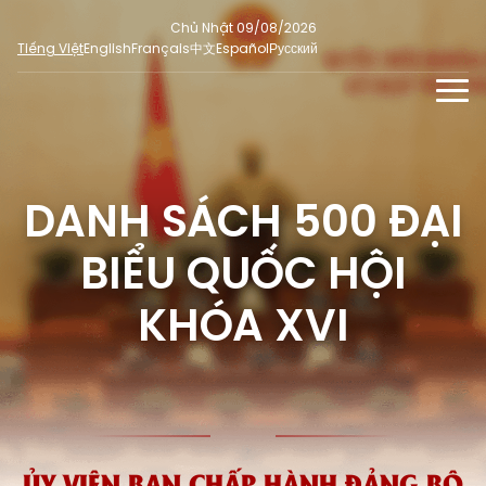
Chủ Nhật 09/08/2026
Tiếng Việt
English
Français
中文
Español
Русский
TIN TỨC - SỰ KIỆN
TƯ LIỆU
DANH SÁCH 500 ĐẠI
Phỏng vấn - Nhận định
ĐA PHƯƠNG TIỆN
Ý kiến cử tri
BIỂU QUỐC HỘI
DÀNH CHO BÁO CHÍ
Người đại biểu nhân dân
Ảnh
MẠNG XÃ HỘI
KHÓA XVI
SỐ LIỆU BẦU CỬ
Tin nổi bật
Video
Dư luận quốc tế
E-magazine
Cử tri tham gia bầu cử
Hỏi đáp bầu cử
Infographic
Tổng số đại biểu quốc hội
Bầu cử địa phương
ỦY VIÊN BAN CHẤP HÀNH ĐẢNG BỘ
Nữ đại biểu Quốc hội