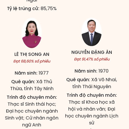
Tỷ lệ trúng cử:
85,75%
NGUYỄN ĐẶNG ÂN
LÊ THỊ SONG AN
Đạt 91,47% số phiếu
Đạt 68,60% số phiếu
Năm sinh:
1970
Năm sinh:
1977
Quê quán:
Xã Võ Nhai,
Quê quán:
Xã Thủ
tỉnh Thái Nguyên
Thừa, tỉnh Tây Ninh
Trình độ chuyên môn:
Trình độ chuyên môn:
Thạc sĩ Khoa học xã
Thạc sĩ Sinh thái học;
hội và nhân văn; Đại
Đại học chuyên ngành
học chuyên ngành Lịch
Sinh vật; Cử nhân ngôn
sử
ngữ Anh