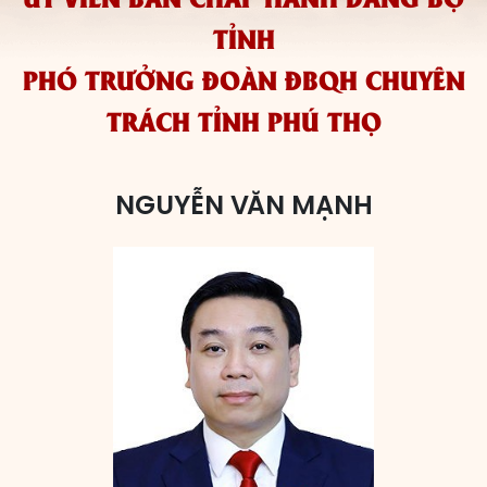
TỈNH
Các đơn vị bầu cử
PHÓ TRƯỞNG ĐOÀN ĐBQH CHUYÊN
HĐND cấp xã
TRÁCH TỈNH PHÚ THỌ
HĐND cấp tỉnh, thành phố
NGUYỄN VĂN MẠNH