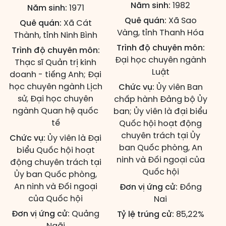
Năm sinh:
1982
Năm sinh:
1971
Quê quán:
Xã Sao
Quê quán:
Xã Cát
Vàng, tỉnh Thanh Hóa
Thành, tỉnh Ninh Bình
Trình độ chuyên môn:
Trình độ chuyên môn:
Đại học chuyên ngành
Thạc sĩ Quản trị kinh
Luật
doanh - tiếng Anh; Đại
học chuyên ngành Lịch
Chức vụ:
Ủy viên Ban
sử, Đại học chuyên
chấp hành Đảng bộ Ủy
ngành Quan hệ quốc
ban; Ủy viên là đại biểu
tế
Quốc hội hoạt động
chuyên trách tại Ủy
Chức vụ:
Ủy viên là Đại
ban Quốc phòng, An
biểu Quốc hội hoạt
ninh và Đối ngoại của
động chuyên trách tại
Quốc hội
Ủy ban Quốc phòng,
An ninh và Đối ngoại
Đơn vị ứng cử:
Đồng
của Quốc hội
Nai
Đơn vị ứng cử:
Quảng
Tỷ lệ trúng cử:
85,22%
Ngãi