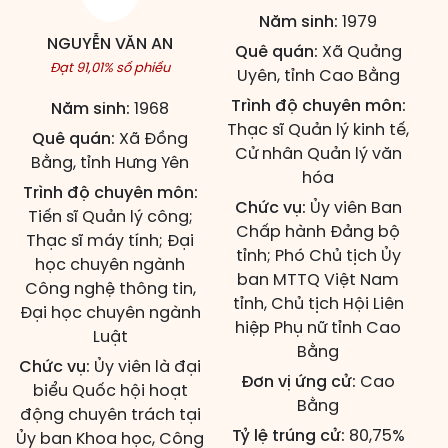
Năm sinh:
1979
NGUYỄN VĂN AN
Quê quán:
Xã Quảng
Đạt 91,01% số phiếu
Uyên, tỉnh Cao Bằng
Trình độ chuyên môn:
Năm sinh:
1968
Thạc sĩ Quản lý kinh tế,
Quê quán:
Xã Đồng
Cử nhân Quản lý văn
Bằng, tỉnh Hưng Yên
hóa
Trình độ chuyên môn:
Chức vụ:
Ủy viên Ban
Tiến sĩ Quản lý công;
Chấp hành Đảng bộ
Thạc sĩ máy tính; Đại
tỉnh; Phó Chủ tịch Ủy
học chuyên ngành
ban MTTQ Việt Nam
Công nghệ thông tin,
tỉnh, Chủ tịch Hội Liên
Đại học chuyên ngành
hiệp Phụ nữ tỉnh Cao
Luật
Bằng
Chức vụ:
Ủy viên là đại
Đơn vị ứng cử:
Cao
biểu Quốc hội hoạt
Bằng
động chuyên trách tại
Tỷ lệ trúng cử:
80,75%
Ủy ban Khoa học, Công