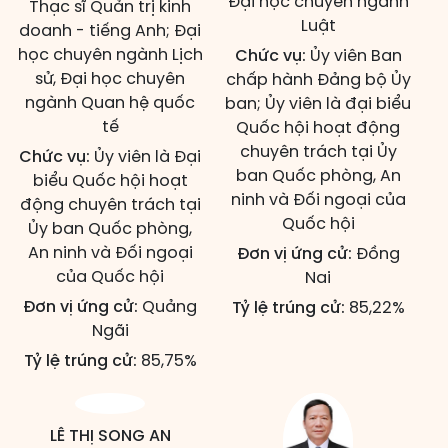
Đại học chuyên ngành
Thạc sĩ Quản trị kinh
Luật
doanh - tiếng Anh; Đại
học chuyên ngành Lịch
Chức vụ:
Ủy viên Ban
sử, Đại học chuyên
chấp hành Đảng bộ Ủy
ngành Quan hệ quốc
ban; Ủy viên là đại biểu
tế
Quốc hội hoạt động
chuyên trách tại Ủy
Chức vụ:
Ủy viên là Đại
ban Quốc phòng, An
biểu Quốc hội hoạt
ninh và Đối ngoại của
động chuyên trách tại
Quốc hội
Ủy ban Quốc phòng,
An ninh và Đối ngoại
Đơn vị ứng cử:
Đồng
của Quốc hội
Nai
Đơn vị ứng cử:
Quảng
Tỷ lệ trúng cử:
85,22%
Ngãi
Tỷ lệ trúng cử:
85,75%
LÊ THỊ SONG AN