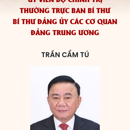
THƯỜNG TRỰC BAN BÍ THƯ
Các đơn vị bầu cử
BÍ THƯ ĐẢNG ỦY CÁC CƠ QUAN
HĐND cấp xã
ĐẢNG TRUNG ƯƠNG
HĐND cấp tỉnh, thành phố
TRẦN CẨM TÚ