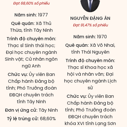
Đạt 68,60% số phiếu
Năm sinh:
1977
NGUYỄN ĐẶNG ÂN
Quê quán:
Xã Thủ
Đạt 91,47% số phiếu
Thừa, tỉnh Tây Ninh
Năm sinh:
1970
Trình độ chuyên môn:
Quê quán:
Xã Võ Nhai,
Thạc sĩ Sinh thái học;
tỉnh Thái Nguyên
Đại học chuyên ngành
Sinh vật; Cử nhân ngôn
Trình độ chuyên môn:
ngữ Anh
Thạc sĩ Khoa học xã
hội và nhân văn; Đại
Chức vụ:
Ủy viên Ban
học chuyên ngành Lịch
Chấp hành Đảng bộ
sử
tỉnh; Phó Trưởng đoàn
ĐBQH chuyên trách
Chức vụ:
Ủy viên Ban
tỉnh Tây Ninh
Chấp hành Đảng bộ
tỉnh; Phó Trưởng đoàn
Đơn vị ứng cử:
Tây Ninh
ĐBQH chuyên trách
Tỷ lệ trúng cử:
68,60%
khóa XVI tỉnh Lạng Sơn