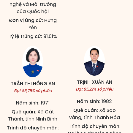
nghệ và Môi trường
của Quốc hội
Đơn vị ứng cử:
Hưng
Yên
Tỷ lệ trúng cử:
91,01%
TRỊNH XUÂN AN
TRẦN THỊ HỒNG AN
Đạt 85,22% số phiếu
Đạt 85,75% số phiếu
Năm sinh:
1982
Năm sinh:
1971
Quê quán:
Xã Sao
Quê quán:
Xã Cát
Vàng, tỉnh Thanh Hóa
Thành, tỉnh Ninh Bình
Trình độ chuyên môn:
Trình độ chuyên môn: