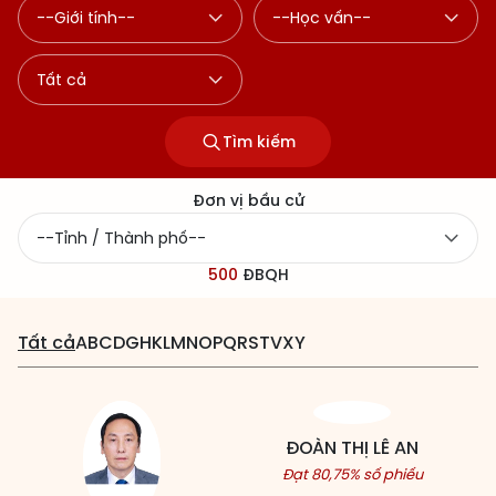
Tìm kiếm
Đơn vị bầu cử
500
ĐBQH
Tất cả
A
B
C
D
G
H
K
L
M
N
O
P
Q
R
S
T
V
X
Y
ĐOÀN THỊ LÊ AN
Đạt 80,75% số phiếu