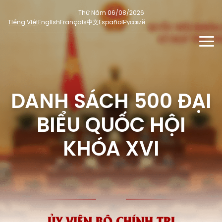
Thứ Năm 06/08/2026
Tiếng Việt
English
Français
中文
Español
Русский
TIN TỨC - SỰ KIỆN
TƯ LIỆU
DANH SÁCH 500 ĐẠI
Phỏng vấn - Nhận định
ĐA PHƯƠNG TIỆN
Ý kiến cử tri
BIỂU QUỐC HỘI
DÀNH CHO BÁO CHÍ
Người đại biểu nhân dân
Ảnh
MẠNG XÃ HỘI
KHÓA XVI
SỐ LIỆU BẦU CỬ
Tin nổi bật
Video
Dư luận quốc tế
E-magazine
Cử tri tham gia bầu cử
Hỏi đáp bầu cử
Infographic
Tổng số đại biểu quốc hội
Bầu cử địa phương
ỦY VIÊN BỘ CHÍNH TRỊ
Nữ đại biểu Quốc hội