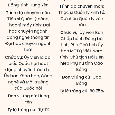
Bằng, tỉnh Hưng Yên
Trình độ chuyên môn:
Thạc sĩ Quản lý kinh tế,
Trình độ chuyên môn:
Cử nhân Quản lý văn
Tiến sĩ Quản lý công;
hóa
Thạc sĩ máy tính; Đại
học chuyên ngành
Chức vụ:
Ủy viên Ban
Công nghệ thông tin,
Chấp hành Đảng bộ
Đại học chuyên ngành
tỉnh; Phó Chủ tịch Ủy
Luật
ban MTTQ Việt Nam
tỉnh, Chủ tịch Hội Liên
Chức vụ:
Ủy viên là đại
hiệp Phụ nữ tỉnh Cao
biểu Quốc hội hoạt
Bằng
động chuyên trách tại
Ủy ban Khoa học, Công
Đơn vị ứng cử:
Cao
nghệ và Môi trường
Bằng
của Quốc hội
Tỷ lệ trúng cử:
80,75%
Đơn vị ứng cử:
Hưng
Yên
Tỷ lệ trúng cử:
91,01%