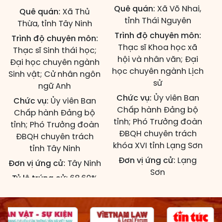
Quê quán:
Xã Võ Nhai,
Quê quán:
Xã Thủ
tỉnh Thái Nguyên
Thừa, tỉnh Tây Ninh
Trình độ chuyên môn:
Trình độ chuyên môn:
Thạc sĩ Khoa học xã
Thạc sĩ Sinh thái học;
hội và nhân văn; Đại
Đại học chuyên ngành
học chuyên ngành Lịch
Sinh vật; Cử nhân ngôn
sử
ngữ Anh
Chức vụ:
Ủy viên Ban
Chức vụ:
Ủy viên Ban
Chấp hành Đảng bộ
Chấp hành Đảng bộ
tỉnh; Phó Trưởng đoàn
tỉnh; Phó Trưởng đoàn
ĐBQH chuyên trách
ĐBQH chuyên trách
khóa XVI tỉnh Lạng Sơn
tỉnh Tây Ninh
Đơn vị ứng cử:
Lạng
Đơn vị ứng cử:
Tây Ninh
Sơn
Tỷ lệ trúng cử:
68,60%
Tỷ lệ trúng cử:
91,47%