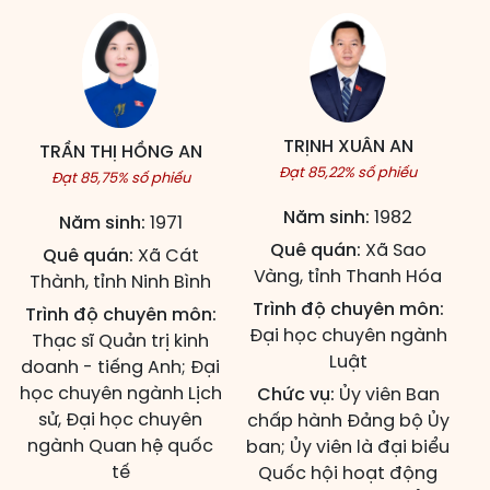
TRỊNH XUÂN AN
TRẦN THỊ HỒNG AN
Đạt 85,22% số phiếu
Đạt 85,75% số phiếu
Năm sinh:
1982
Năm sinh:
1971
Quê quán:
Xã Sao
Quê quán:
Xã Cát
Vàng, tỉnh Thanh Hóa
Thành, tỉnh Ninh Bình
Trình độ chuyên môn:
Trình độ chuyên môn:
Đại học chuyên ngành
Thạc sĩ Quản trị kinh
Luật
doanh - tiếng Anh; Đại
học chuyên ngành Lịch
Chức vụ:
Ủy viên Ban
sử, Đại học chuyên
chấp hành Đảng bộ Ủy
ngành Quan hệ quốc
ban; Ủy viên là đại biểu
tế
Quốc hội hoạt động