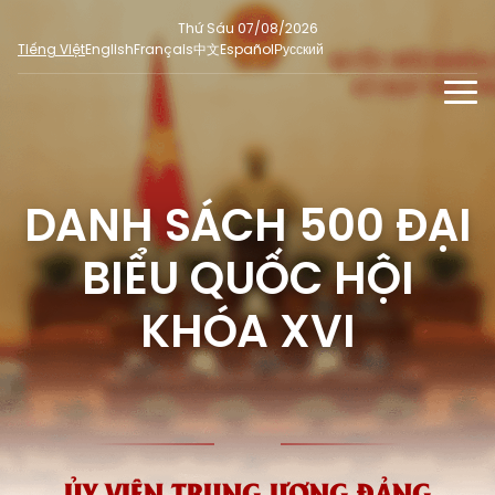
Thứ Sáu 07/08/2026
Tiếng Việt
English
Français
中文
Español
Русский
TIN TỨC - SỰ KIỆN
TƯ LIỆU
DANH SÁCH 500 ĐẠI
Phỏng vấn - Nhận định
ĐA PHƯƠNG TIỆN
Ý kiến cử tri
BIỂU QUỐC HỘI
DÀNH CHO BÁO CHÍ
Người đại biểu nhân dân
Ảnh
MẠNG XÃ HỘI
KHÓA XVI
SỐ LIỆU BẦU CỬ
Tin nổi bật
Video
Dư luận quốc tế
E-magazine
Cử tri tham gia bầu cử
Hỏi đáp bầu cử
Infographic
Tổng số đại biểu quốc hội
Bầu cử địa phương
ỦY VIÊN TRUNG ƯƠNG ĐẢNG
Nữ đại biểu Quốc hội