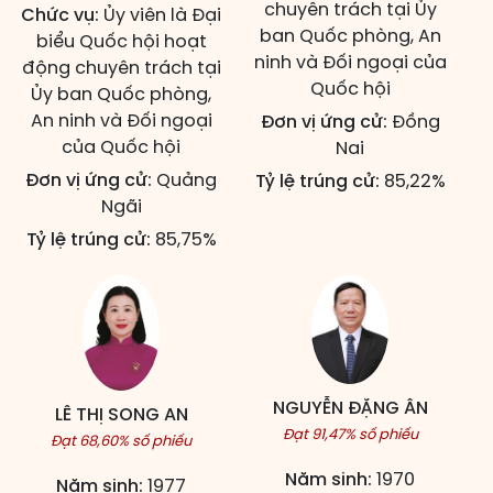
chuyên trách tại Ủy
Chức vụ:
Ủy viên là Đại
ban Quốc phòng, An
biểu Quốc hội hoạt
ninh và Đối ngoại của
động chuyên trách tại
Quốc hội
Ủy ban Quốc phòng,
An ninh và Đối ngoại
Đơn vị ứng cử:
Đồng
của Quốc hội
Nai
Đơn vị ứng cử:
Quảng
Tỷ lệ trúng cử:
85,22%
Ngãi
Tỷ lệ trúng cử:
85,75%
NGUYỄN ĐẶNG ÂN
LÊ THỊ SONG AN
Đạt 91,47% số phiếu
Đạt 68,60% số phiếu
Năm sinh:
1970
Năm sinh:
1977