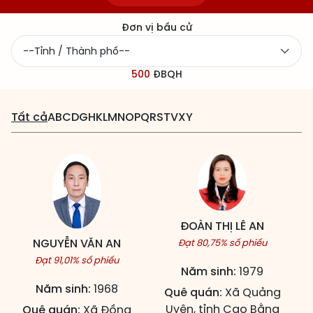
Đơn vị bầu cử
500
ĐBQH
Tất cả
A
B
C
D
G
H
K
L
M
N
O
P
Q
R
S
T
V
X
Y
ĐOÀN THỊ LÊ AN
NGUYỄN VĂN AN
Đạt 80,75% số phiếu
Đạt 91,01% số phiếu
Năm sinh:
1979
Năm sinh:
1968
Quê quán:
Xã Quảng
Uyên, tỉnh Cao Bằng
Quê quán:
Xã Đồng