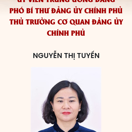
PHÓ BÍ THƯ ĐẢNG ỦY CHÍNH PHỦ
Các đơn vị bầu cử
THỦ TRƯỞNG CƠ QUAN ĐẢNG ỦY
HĐND cấp xã
CHÍNH PHỦ
HĐND cấp tỉnh, thành phố
NGUYỄN THỊ TUYẾN