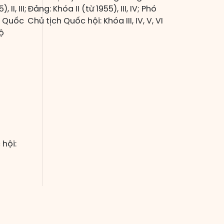
II, III;
Đảng: Khóa II (từ 1955), III, IV; Phó
h Quốc
Chủ tịch Quốc hội: Khóa III, IV, V, VI
ộ
hội: