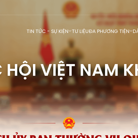
TIN TỨC - SỰ KIỆN
TƯ LIỆU
ĐA PHƯƠNG TIỆN
D
 HỘI VIỆT NAM K