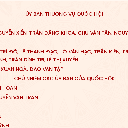
ỦY BAN THƯỜNG VỤ QUỐC HỘI
UYỄN XIỂN, TR
Ầ
N ĐĂNG KHOA, CHU VĂN TẤN, NGUY
TRÍ ĐỘ, LÊ THANH ĐẠO, LÒ VĂN HẠC, TRẦN KIÊN, 
NH, TRẦN ĐÌNH TR
I
, LÊ THỊ XUYẾN
 XUÂN NGÀ, ĐÀO VĂN TẬP
CHỦ NHIỆM CÁC ỦY BAN CỦA QUỐC HỘI:
 HOAN
YỄN VĂN TRÂN
U
ỲNH