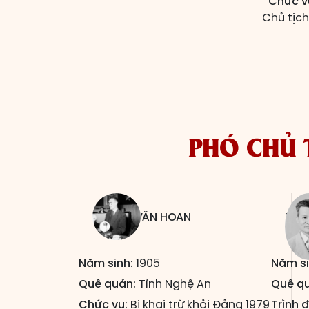
Chức v
Chủ tịch
PHÓ CHỦ 
HOÀNG VĂN HOAN
TRẦ
Năm sinh:
1905
Năm si
Quê quán:
Tỉnh Nghệ An
Quê q
Chức vụ:
Bị khai trừ khỏi Đảng 1979
Trình 