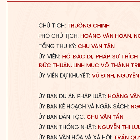
CHỦ TỊCH:
TRƯỜNG CHINH
PHÓ CHỦ TỊCH:
HOÀNG VĂN HOAN, NG
TỔNG THƯ KÝ:
CHU VĂN T
Ấ
N
ỦY VIÊN:
HỒ ĐẮC DI, PHÁP SƯ THÍCH 
ĐỨC THUẬN, LINH MỤC VÕ THÀNH TRI
ỦY VIÊN DỰ KHUYẾT:
VŨ ĐỊNH, NGUYỄN
ỦY BAN DỰ ÁN PHÁP LUẬT:
HOÀNG VĂN
ỦY BAN KẾ HOẠCH VÀ NGÂN SÁCH:
NGU
ỦY BAN DÂN TỘC:
CHU VĂN TẤN
ỦY BAN THỐNG NHẤT:
NGUYỄN THỊ LỰ
ỦY BAN VĂN HÓA VÀ XÃ HỘI:
TRẦN QU