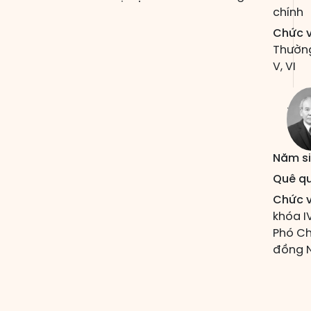
chính
Chức v
Thường 
V, VI
XUÂ
Năm si
Quê q
Chức v
khóa I
Phó Ch
đồng N