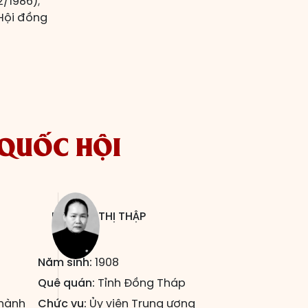
2/1986);
 Hội đồng
 QUỐC HỘI
NGUYỄN THỊ THẬP
Năm sinh:
1908
n
Quê quán:
Tỉnh Đồng Tháp
 hành
Chức vụ:
Ủy viên Trung ương