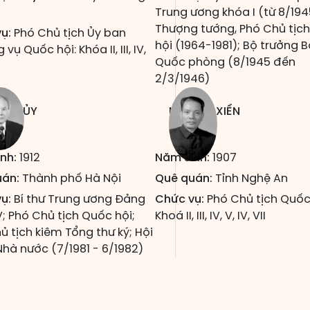
Trung ương khóa I (từ 8/1945), 
Thượng tướng, Phó Chủ tịc
ụ:
Phó Chủ tịch Ủy ban
hội (1964-1981); Bộ trưởng B
vụ Quốc hội: Khóa II, III, IV,
Quốc phòng (8/1945 đến
2/3/1946)
N THỦY
NGUYỄN XIỂN
nh:
1912
Năm sinh:
1907
uán:
Thành phố Hà Nội
Quê quán:
Tỉnh Nghệ An
ụ:
Bí thư Trung ương Đảng
Chức vụ:
Phó Chủ tịch Quốc 
V; Phó Chủ tịch Quốc hội;
Khoá II, III, IV, V, IV, VII
ủ tịch kiêm Tổng thư ký; Hội
hà nước (7/1981 - 6/1982)