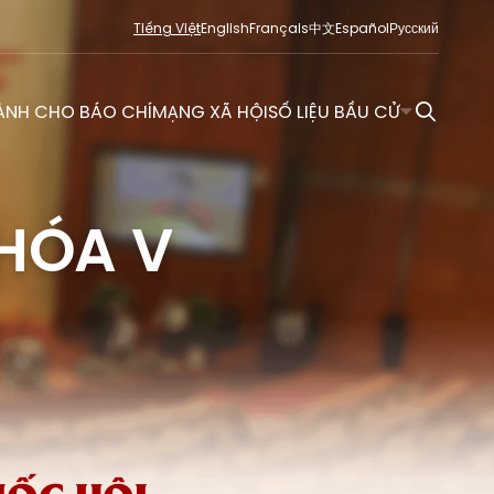
Tiếng Việt
English
Français
中文
Español
Русский
ÀNH CHO BÁO CHÍ
MẠNG XÃ HỘI
SỐ LIỆU BẦU CỬ
HÓA V