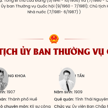
ụ:
Tổng Bí thư của Đảng (5/1941 - 10/1956) và (7/1986 - 1
 Ủy ban Thường vụ Quốc hội (9/1960 - 7/1981); Chủ tịch
Nhà nước (7/1981- 6/1987) )
TỊCH ỦY BAN THƯỜNG VỤ
N ĐĂNG KHOA
CHU VĂN TẤN
nh:
1907
Năm sinh:
1909
uán:
Thành phố Huế
Quê quán:
Tỉnh Thái Nguyê
độ chuyên môn:
Kỹ sư công
Chức vụ:
Ủy viên Ban Chấp