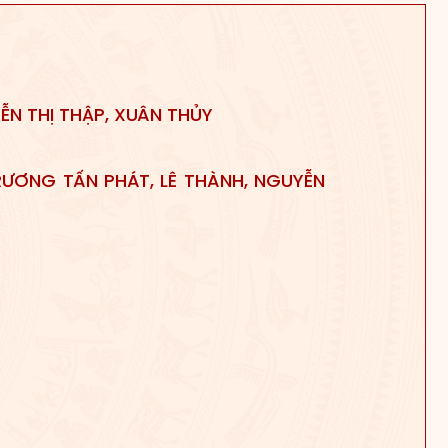
ỄN THỊ THẬP, XUÂN THỦY
TRƯƠNG TẤN PHÁT, LÊ THÀNH, NGUYỄN